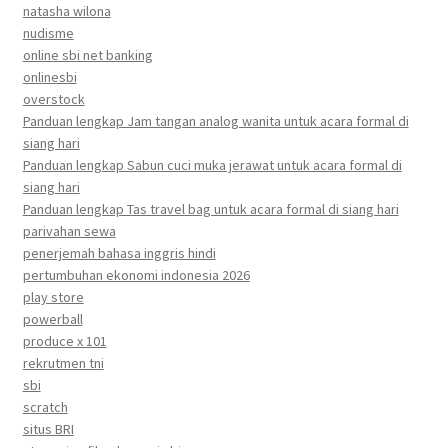
natasha wilona
nudisme
online sbi net banking
onlinesbi
overstock
Panduan lengkap Jam tangan analog wanita untuk acara formal di
siang hari
Panduan lengkap Sabun cuci muka jerawat untuk acara formal di
siang hari
Panduan lengkap Tas travel bag untuk acara formal di siang hari
parivahan sewa
penerjemah bahasa inggris hindi
pertumbuhan ekonomi indonesia 2026
play store
powerball
produce x 101
rekrutmen tni
sbi
scratch
situs BRI