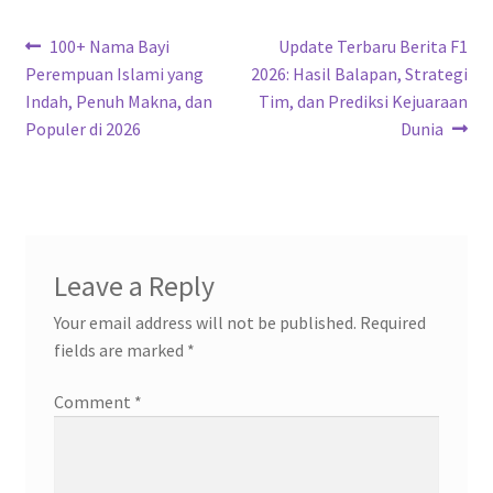
Post
Previous
Next
100+ Nama Bayi
Update Terbaru Berita F1
post:
post:
Perempuan Islami yang
2026: Hasil Balapan, Strategi
navigation
Indah, Penuh Makna, dan
Tim, dan Prediksi Kejuaraan
Populer di 2026
Dunia
Leave a Reply
Your email address will not be published.
Required
fields are marked
*
Comment
*