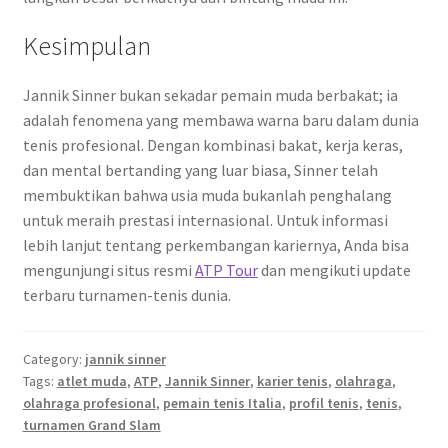
Kesimpulan
Jannik Sinner bukan sekadar pemain muda berbakat; ia
adalah fenomena yang membawa warna baru dalam dunia
tenis profesional. Dengan kombinasi bakat, kerja keras,
dan mental bertanding yang luar biasa, Sinner telah
membuktikan bahwa usia muda bukanlah penghalang
untuk meraih prestasi internasional. Untuk informasi
lebih lanjut tentang perkembangan kariernya, Anda bisa
mengunjungi situs resmi
ATP Tour
dan mengikuti update
terbaru turnamen-tenis dunia.
Category:
jannik sinner
Tags:
atlet muda
,
ATP
,
Jannik Sinner
,
karier tenis
,
olahraga
,
olahraga profesional
,
pemain tenis Italia
,
profil tenis
,
tenis
,
turnamen Grand Slam