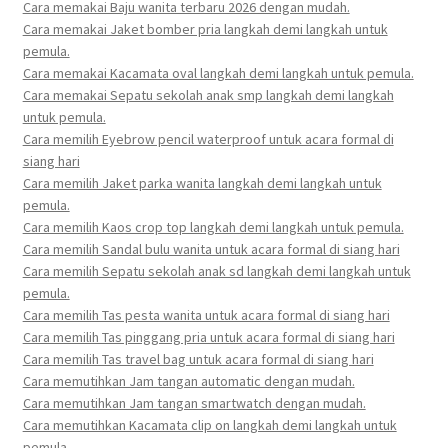
Cara memakai Baju wanita terbaru 2026 dengan mudah.
Cara memakai Jaket bomber pria langkah demi langkah untuk
pemula.
Cara memakai Kacamata oval langkah demi langkah untuk pemula.
Cara memakai Sepatu sekolah anak smp langkah demi langkah
untuk pemula.
Cara memilih Eyebrow pencil waterproof untuk acara formal di
siang hari
Cara memilih Jaket parka wanita langkah demi langkah untuk
pemula.
Cara memilih Kaos crop top langkah demi langkah untuk pemula.
Cara memilih Sandal bulu wanita untuk acara formal di siang hari
Cara memilih Sepatu sekolah anak sd langkah demi langkah untuk
pemula.
Cara memilih Tas pesta wanita untuk acara formal di siang hari
Cara memilih Tas pinggang pria untuk acara formal di siang hari
Cara memilih Tas travel bag untuk acara formal di siang hari
Cara memutihkan Jam tangan automatic dengan mudah.
Cara memutihkan Jam tangan smartwatch dengan mudah.
Cara memutihkan Kacamata clip on langkah demi langkah untuk
pemula.