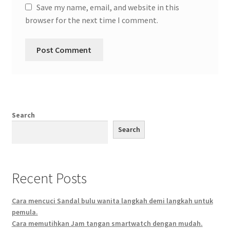
Save my name, email, and website in this
browser for the next time I comment.
Search
Search
Recent Posts
Cara mencuci Sandal bulu wanita langkah demi langkah untuk
pemula.
Cara memutihkan Jam tangan smartwatch dengan mudah.