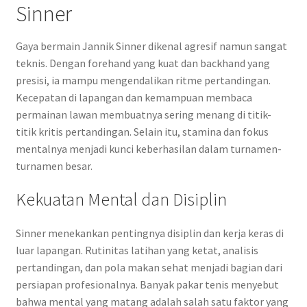
Sinner
Gaya bermain Jannik Sinner dikenal agresif namun sangat
teknis. Dengan forehand yang kuat dan backhand yang
presisi, ia mampu mengendalikan ritme pertandingan.
Kecepatan di lapangan dan kemampuan membaca
permainan lawan membuatnya sering menang di titik-
titik kritis pertandingan. Selain itu, stamina dan fokus
mentalnya menjadi kunci keberhasilan dalam turnamen-
turnamen besar.
Kekuatan Mental dan Disiplin
Sinner menekankan pentingnya disiplin dan kerja keras di
luar lapangan. Rutinitas latihan yang ketat, analisis
pertandingan, dan pola makan sehat menjadi bagian dari
persiapan profesionalnya. Banyak pakar tenis menyebut
bahwa mental yang matang adalah salah satu faktor yang