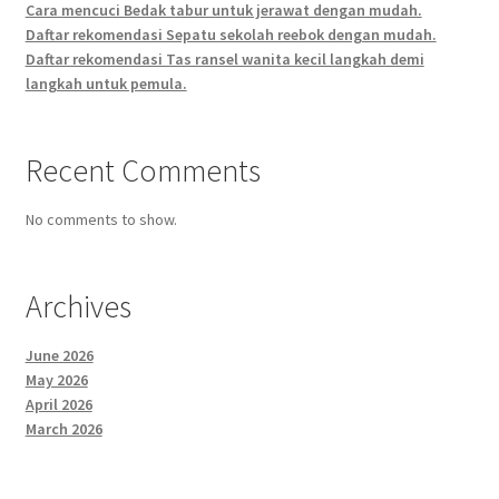
Cara mencuci Bedak tabur untuk jerawat dengan mudah.
Daftar rekomendasi Sepatu sekolah reebok dengan mudah.
Daftar rekomendasi Tas ransel wanita kecil langkah demi
langkah untuk pemula.
Recent Comments
No comments to show.
Archives
June 2026
May 2026
April 2026
March 2026