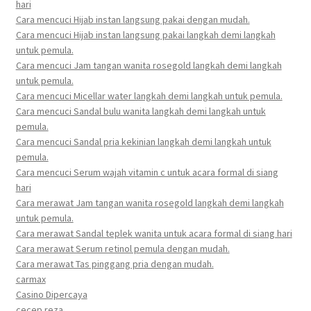
hari
Cara mencuci Hijab instan langsung pakai dengan mudah.
Cara mencuci Hijab instan langsung pakai langkah demi langkah
untuk pemula.
Cara mencuci Jam tangan wanita rosegold langkah demi langkah
untuk pemula.
Cara mencuci Micellar water langkah demi langkah untuk pemula.
Cara mencuci Sandal bulu wanita langkah demi langkah untuk
pemula.
Cara mencuci Sandal pria kekinian langkah demi langkah untuk
pemula.
Cara mencuci Serum wajah vitamin c untuk acara formal di siang
hari
Cara merawat Jam tangan wanita rosegold langkah demi langkah
untuk pemula.
Cara merawat Sandal teplek wanita untuk acara formal di siang hari
Cara merawat Serum retinol pemula dengan mudah.
Cara merawat Tas pinggang pria dengan mudah.
carmax
Casino Dipercaya
cecep reza