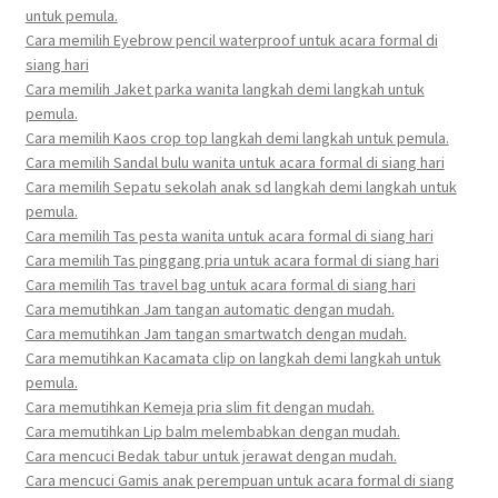
untuk pemula.
Cara memilih Eyebrow pencil waterproof untuk acara formal di
siang hari
Cara memilih Jaket parka wanita langkah demi langkah untuk
pemula.
Cara memilih Kaos crop top langkah demi langkah untuk pemula.
Cara memilih Sandal bulu wanita untuk acara formal di siang hari
Cara memilih Sepatu sekolah anak sd langkah demi langkah untuk
pemula.
Cara memilih Tas pesta wanita untuk acara formal di siang hari
Cara memilih Tas pinggang pria untuk acara formal di siang hari
Cara memilih Tas travel bag untuk acara formal di siang hari
Cara memutihkan Jam tangan automatic dengan mudah.
Cara memutihkan Jam tangan smartwatch dengan mudah.
Cara memutihkan Kacamata clip on langkah demi langkah untuk
pemula.
Cara memutihkan Kemeja pria slim fit dengan mudah.
Cara memutihkan Lip balm melembabkan dengan mudah.
Cara mencuci Bedak tabur untuk jerawat dengan mudah.
Cara mencuci Gamis anak perempuan untuk acara formal di siang