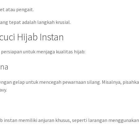
et atau pengait.
ng tepat adalah langkah krusial.
uci Hijab Instan
persiapan untuk menjaga kualitas hijab:
rna
ngan gelap untuk mencegah pewarnaan silang. Misalnya, pisahk
avy.
jab instan memiliki anjuran khusus, seperti larangan menggunaka