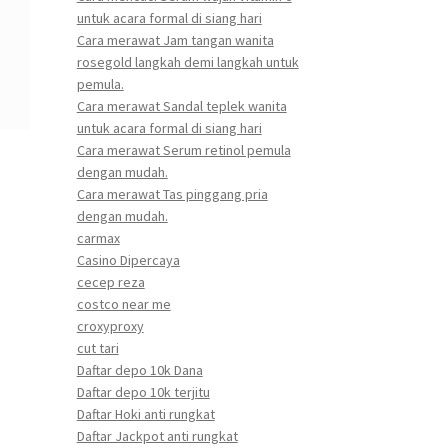
untuk acara formal di siang hari
Cara merawat Jam tangan wanita
rosegold langkah demi langkah untuk
pemula.
Cara merawat Sandal teplek wanita
untuk acara formal di siang hari
Cara merawat Serum retinol pemula
dengan mudah.
Cara merawat Tas pinggang pria
dengan mudah.
carmax
Casino Dipercaya
cecep reza
costco near me
croxyproxy
cut tari
Daftar depo 10k Dana
Daftar depo 10k terjitu
Daftar Hoki anti rungkat
Daftar Jackpot anti rungkat