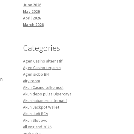
June 2026
May 2026
April 2026
March 2026
Categories
Agen Casino alternatif
Agen Casino terjamin
Agen sicbo BNI
an
airy room
Akun Casino telkomsel
Akun depo pulsa Dipercaya
Akun habanero alternatif
Akun Jackpot Wallet
Akun Judi BCA
n
Akun Slot ovo
all england 2026
anak nakal