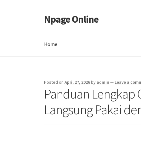
Npage Online
Skip
Skip
to
to
navigation
content
Home
Home
Posted on
April 27, 2026
by
admin
—
Leave a com
Panduan Lengkap C
Langsung Pakai de