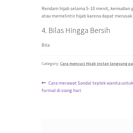
Rendam hijab selama 5-10 menit, kemudian g
atau memelintir hijab karena dapat merusak 
4. Bilas Hingga Bersih
Bila
Category:
Cara mencuci Hijab instan langsung p
Post
Previous
Cara merawat Sandal teplek wanita untuk
post:
formal di siang hari
navigation