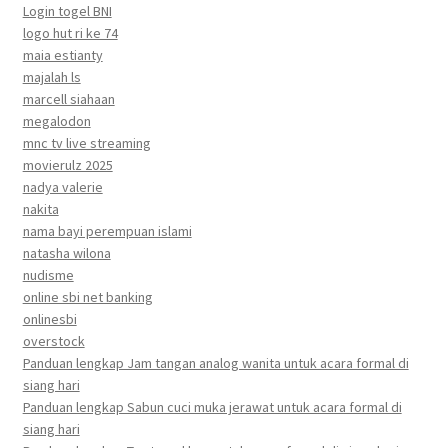
Login togel BNI
logo hut ri ke 74
maia estianty
majalah ls
marcell siahaan
megalodon
mnc tv live streaming
movierulz 2025
nadya valerie
nakita
nama bayi perempuan islami
natasha wilona
nudisme
online sbi net banking
onlinesbi
overstock
Panduan lengkap Jam tangan analog wanita untuk acara formal di
siang hari
Panduan lengkap Sabun cuci muka jerawat untuk acara formal di
siang hari