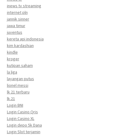
inews tv streaming
internet pln
jannik sinner
jawa timur
juventus
kereta api indonesia
kim kardashian
kindle
kroger
kutipan saham
la liga
layangan putus
lionel messi
lk 21 terbaru
lk.21
Login BNI
Login Casino Qris
Login Casino XL
Login depo 5k Dana
Login Slot terjamin