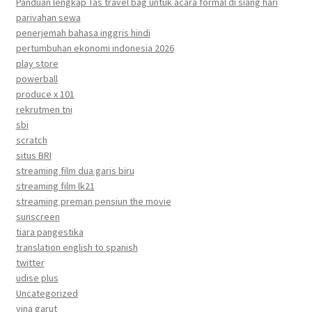
Panduan lengkap Tas travel bag untuk acara formal di siang hari
parivahan sewa
penerjemah bahasa inggris hindi
pertumbuhan ekonomi indonesia 2026
play store
powerball
produce x 101
rekrutmen tni
sbi
scratch
situs BRI
streaming film dua garis biru
streaming film lk21
streaming preman pensiun the movie
sunscreen
tiara pangestika
translation english to spanish
twitter
udise plus
Uncategorized
vina garut