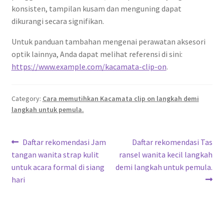
konsisten, tampilan kusam dan menguning dapat
dikurangi secara signifikan.
Untuk panduan tambahan mengenai perawatan aksesori
optik lainnya, Anda dapat melihat referensi di sini:
https://www.example.com/kacamata-clip-on
.
Category:
Cara memutihkan Kacamata clip on langkah demi
langkah untuk pemula.
Post
Previous
Next
Daftar rekomendasi Jam
Daftar rekomendasi Tas
post:
post:
tangan wanita strap kulit
ransel wanita kecil langkah
navigation
untuk acara formal di siang
demi langkah untuk pemula.
hari