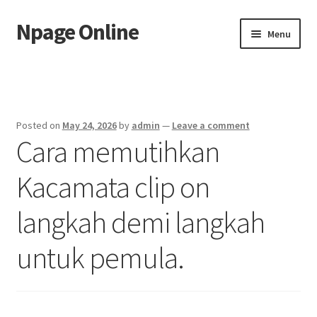
Npage Online
Skip
Skip
Menu
to
to
navigation
content
Home
Posted on
May 24, 2026
by
admin
—
Leave a comment
Cara memutihkan
Kacamata clip on
langkah demi langkah
untuk pemula.