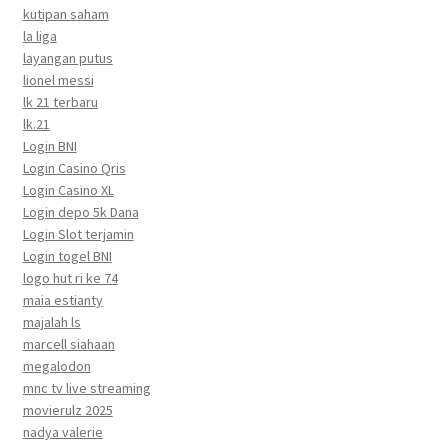
kutipan saham
la liga
layangan putus
lionel messi
lk 21 terbaru
lk.21
Login BNI
Login Casino Qris
Login Casino XL
Login depo 5k Dana
Login Slot terjamin
Login togel BNI
logo hut ri ke 74
maia estianty
majalah ls
marcell siahaan
megalodon
mnc tv live streaming
movierulz 2025
nadya valerie