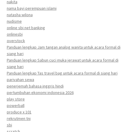
nakita
nama bayi perempuan islami
natasha wilona
nudisme
online sbi net banking
onlinesbi
overstock
Panduan lengkap Jam tangan analog wanita untuk acara formal di
siang hari
Panduan lengkap Sabun cuci muka jerawat untuk acara formal di
siang hari
Panduan lengkap Tas travel bag untuk acara formal di siang hari
parivahan sewa
penerjemah bahasa inggris hindi
pertumbuhan ekonomi indonesia 2026
play store
powerball
produce x 101
rekrutmen tni
sbi
scratch