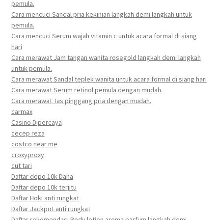
pemula.
Cara mencuci Sandal pria kekinian langkah demi langkah untuk
pemula.
Cara mencuci Serum wajah vitamin c untuk acara formal di siang
hari
Cara merawat Jam tangan wanita rosegold langkah demi langkah
untuk pemula.
Cara merawat Sandal teplek wanita untuk acara formal di siang hari
Cara merawat Serum retinol pemula dengan mudah.
Cara merawat Tas pinggang pria dengan mudah.
carmax
Casino Dipercaya
cecep reza
costco near me
croxyproxy
cut tari
Daftar depo 10k Dana
Daftar depo 10k terjitu
Daftar Hoki anti rungkat
Daftar Jackpot anti rungkat
Daftar rekomendasi Body lotion aroma parfum langkah demi