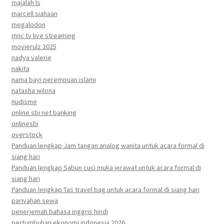
majalah ls
marcell siahaan
megalodon
mnc tv live streaming
movierulz 2025
nadya valerie
nakita
nama bayi perempuan islami
natasha wilona
nudisme
online sbi net banking
onlinesbi
overstock
Panduan lengkap Jam tangan analog wanita untuk acara formal di
siang hari
Panduan lengkap Sabun cuci muka jerawat untuk acara formal di
siang hari
Panduan lengkap Tas travel bag untuk acara formal di siang hari
parivahan sewa
penerjemah bahasa inggris hindi
pertumbuhan ekonomi indonesia 2026