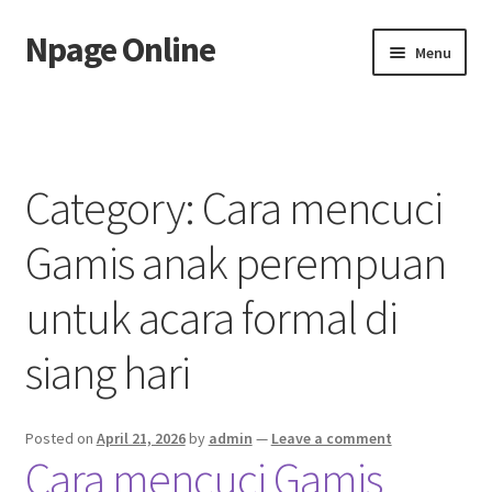
Npage Online
Skip
Skip
Menu
to
to
navigation
content
Home
Category:
Cara mencuci
Gamis anak perempuan
untuk acara formal di
siang hari
Posted on
April 21, 2026
by
admin
—
Leave a comment
Cara mencuci Gamis