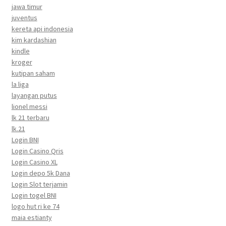
jawa timur
juventus
kereta api indonesia
kim kardashian
kindle
kroger
kutipan saham
la liga
layangan putus
lionel messi
lk 21 terbaru
lk.21
Login BNI
Login Casino Qris
Login Casino XL
Login depo 5k Dana
Login Slot terjamin
Login togel BNI
logo hut ri ke 74
maia estianty