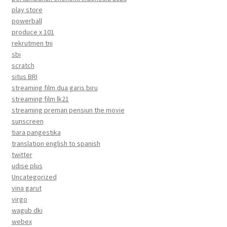
play store
powerball
produce x 101
rekrutmen tni
sbi
scratch
situs BRI
streaming film dua garis biru
streaming film lk21
streaming preman pensiun the movie
sunscreen
tiara pangestika
translation english to spanish
twitter
udise plus
Uncategorized
vina garut
virgo
wagub dki
webex