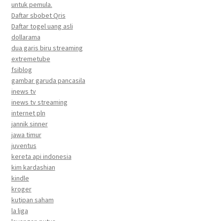
untuk pemula.
Daftar sbobet Qris
Daftar togel uang asli
dollarama
dua garis biru streaming
extremetube
fsiblog
gambar garuda pancasila
inews tv
inews tv streaming
internet pln
jannik sinner
jawa timur
juventus
kereta api indonesia
kim kardashian
kindle
kroger
kutipan saham
la liga