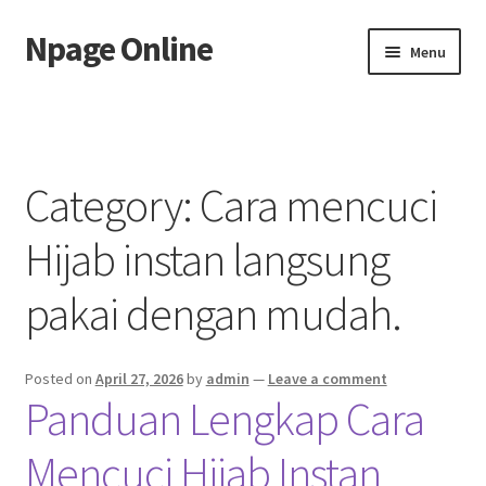
Npage Online
Skip
Skip
Menu
to
to
navigation
content
Home
Category:
Cara mencuci
Hijab instan langsung
pakai dengan mudah.
Posted on
April 27, 2026
by
admin
—
Leave a comment
Panduan Lengkap Cara
Mencuci Hijab Instan