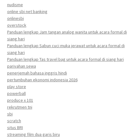
nudisme
online sbi net banking
onlinesbi
overstock
Panduan lengkap Jam tangan analog wanita untuk acara formal di
siang hari
Panduan lengkap Sabun cuci muka jerawat untuk acara formal di
siang hari
Panduan lengkap Tas travel bag untuk acara formal di siang hari
parivahan sewa
penerjemah bahasa inggris hindi
pertumbuhan ekonomi indonesia 2026
play store
powerball
produce x 101
rekrutmen tni
sbi
scratch
situs BRI
streaming film dua garis biru