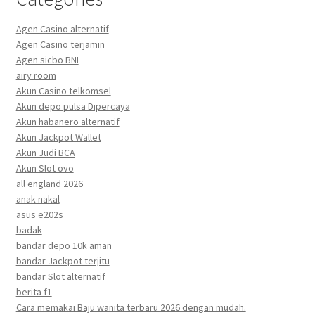
Agen Casino alternatif
Agen Casino terjamin
Agen sicbo BNI
airy room
Akun Casino telkomsel
Akun depo pulsa Dipercaya
Akun habanero alternatif
Akun Jackpot Wallet
Akun Judi BCA
Akun Slot ovo
all england 2026
anak nakal
asus e202s
badak
bandar depo 10k aman
bandar Jackpot terjitu
bandar Slot alternatif
berita f1
Cara memakai Baju wanita terbaru 2026 dengan mudah.