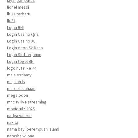
layangan putus
lionel messi
lk 21 terbaru
lk.21
Login BNI
Login Casino Qris
Login Casino XL
Login depo 5k Dana
Login Slot terjamin
Login togel BNI
logo hut ri ke 74
maia estianty
majalah ls
marcell siahaan
megalodon
mnc tv live streaming
movierulz 2025
nadya valerie
nakita
nama bayi perempuan islami
natasha wilona