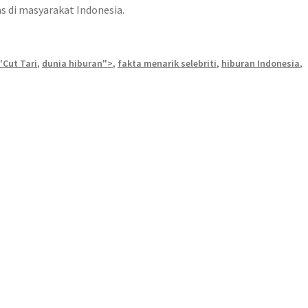
as di masyarakat Indonesia.
Cut Tari
,
dunia hiburan">
,
fakta menarik selebriti
,
hiburan Indonesia
,