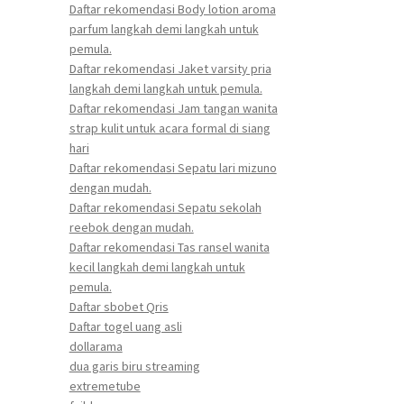
Daftar rekomendasi Body lotion aroma
parfum langkah demi langkah untuk
pemula.
Daftar rekomendasi Jaket varsity pria
langkah demi langkah untuk pemula.
Daftar rekomendasi Jam tangan wanita
strap kulit untuk acara formal di siang
hari
Daftar rekomendasi Sepatu lari mizuno
dengan mudah.
Daftar rekomendasi Sepatu sekolah
reebok dengan mudah.
Daftar rekomendasi Tas ransel wanita
kecil langkah demi langkah untuk
pemula.
Daftar sbobet Qris
Daftar togel uang asli
dollarama
dua garis biru streaming
extremetube