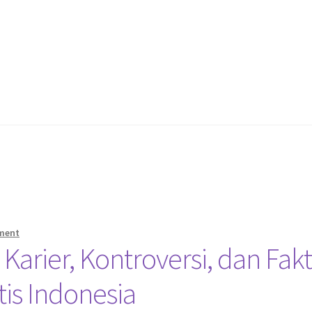
ment
 Karier, Kontroversi, dan Fak
tis Indonesia