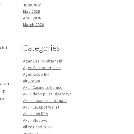
a
June 2026
May 2026
April 2026
March 2026
Categories
 ini
Agen Casino alternatif
Agen Casino terjamin
Agen sicbo BNI
airy room
Salah
Akun Casino telkomsel
 ini
Akun depo pulsa Dipercaya
 di
Akun habanero alternatif
Akun Jackpot Wallet
Akun Judi BCA
Akun Slot ovo
all england 2026
anak nakal