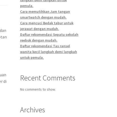
pemula.
Cara memutihkan Jam tangan
smartwatch dengan mudah.
Cara mencuci Bedak tabur untuk
jerawat dengan mudah.
 dan
Daftar rekomendasi Sepatu sekolah
otan
reebok dengan mudah.
Daftar rekomendasi Tas ransel
wanita kecil langkah demi langkah
untuk pemula.
puan
Recent Comments
r di
No comments to show.
Archives