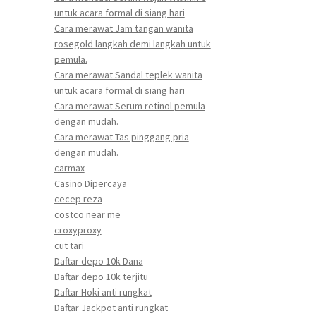
untuk acara formal di siang hari
Cara merawat Jam tangan wanita
rosegold langkah demi langkah untuk
pemula.
Cara merawat Sandal teplek wanita
untuk acara formal di siang hari
Cara merawat Serum retinol pemula
dengan mudah.
Cara merawat Tas pinggang pria
dengan mudah.
carmax
Casino Dipercaya
cecep reza
costco near me
croxyproxy
cut tari
Daftar depo 10k Dana
Daftar depo 10k terjitu
Daftar Hoki anti rungkat
Daftar Jackpot anti rungkat