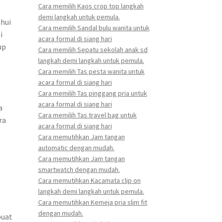
Cara memilih Kaos crop top langkah
demi langkah untuk pemula.
ahui
Cara memilih Sandal bulu wanita untuk
i
acara formal di siang hari
up
Cara memilih Sepatu sekolah anak sd
langkah demi langkah untuk pemula.
Cara memilih Tas pesta wanita untuk
acara formal di siang hari
Cara memilih Tas pinggang pria untuk
acara formal di siang hari
a
Cara memilih Tas travel bag untuk
ra
acara formal di siang hari
Cara memutihkan Jam tangan
automatic dengan mudah.
Cara memutihkan Jam tangan
smartwatch dengan mudah.
Cara memutihkan Kacamata clip on
langkah demi langkah untuk pemula.
Cara memutihkan Kemeja pria slim fit
dengan mudah.
buat