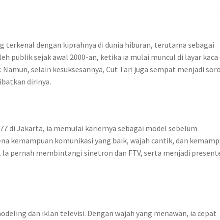
ang terkenal dengan kiprahnya di dunia hiburan, terutama sebagai
eh publik sejak awal 2000-an, ketika ia mulai muncul di layar kaca
. Namun, selain kesuksesannya, Cut Tari juga sempat menjadi sor
batkan dirinya.
977 di Jakarta, ia memulai kariernya sebagai model sebelum
arena kemampuan komunikasi yang baik, wajah cantik, dan kemam
i. Ia pernah membintangi sinetron dan FTV, serta menjadi presente
 modeling dan iklan televisi. Dengan wajah yang menawan, ia cepat