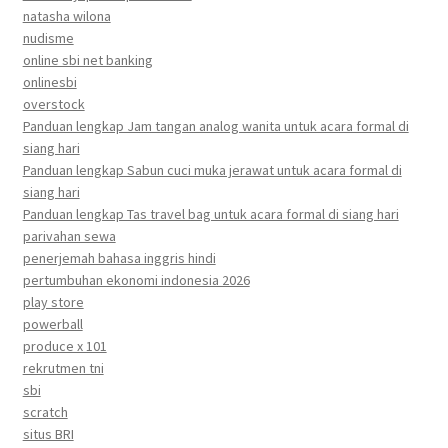
natasha wilona
nudisme
online sbi net banking
onlinesbi
overstock
Panduan lengkap Jam tangan analog wanita untuk acara formal di
siang hari
Panduan lengkap Sabun cuci muka jerawat untuk acara formal di
siang hari
Panduan lengkap Tas travel bag untuk acara formal di siang hari
parivahan sewa
penerjemah bahasa inggris hindi
pertumbuhan ekonomi indonesia 2026
play store
powerball
produce x 101
rekrutmen tni
sbi
scratch
situs BRI