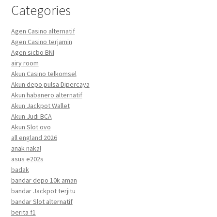
Categories
Agen Casino alternatif
Agen Casino terjamin
Agen sicbo BNI
airy room
Akun Casino telkomsel
Akun depo pulsa Dipercaya
Akun habanero alternatif
Akun Jackpot Wallet
Akun Judi BCA
Akun Slot ovo
all england 2026
anak nakal
asus e202s
badak
bandar depo 10k aman
bandar Jackpot terjitu
bandar Slot alternatif
berita f1