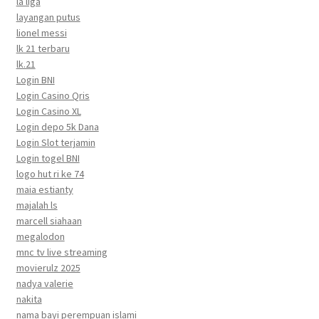
la liga
layangan putus
lionel messi
lk 21 terbaru
lk.21
Login BNI
Login Casino Qris
Login Casino XL
Login depo 5k Dana
Login Slot terjamin
Login togel BNI
logo hut ri ke 74
maia estianty
majalah ls
marcell siahaan
megalodon
mnc tv live streaming
movierulz 2025
nadya valerie
nakita
nama bayi perempuan islami