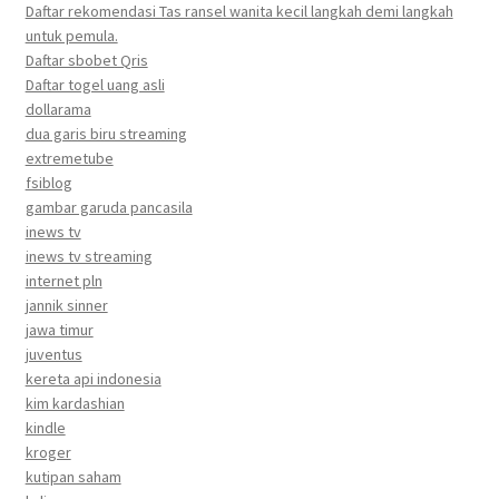
Daftar rekomendasi Tas ransel wanita kecil langkah demi langkah
untuk pemula.
Daftar sbobet Qris
Daftar togel uang asli
dollarama
dua garis biru streaming
extremetube
fsiblog
gambar garuda pancasila
inews tv
inews tv streaming
internet pln
jannik sinner
jawa timur
juventus
kereta api indonesia
kim kardashian
kindle
kroger
kutipan saham