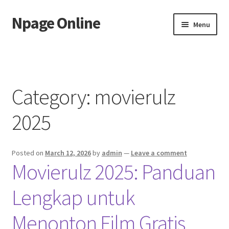
Npage Online
Skip
Skip
Menu
to
to
navigation
content
Home
Category:
movierulz
2025
Posted on
March 12, 2026
by
admin
—
Leave a comment
Movierulz 2025: Panduan
Lengkap untuk
Menonton Film Gratis