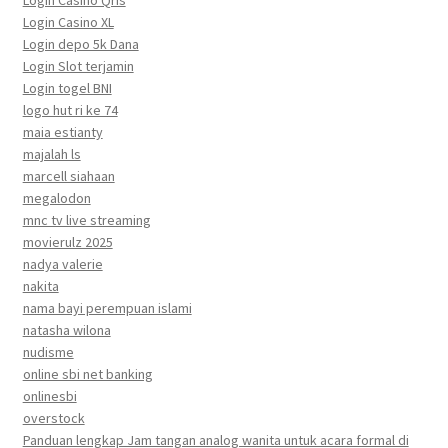
Login Casino Qris
Login Casino XL
Login depo 5k Dana
Login Slot terjamin
Login togel BNI
logo hut ri ke 74
maia estianty
majalah ls
marcell siahaan
megalodon
mnc tv live streaming
movierulz 2025
nadya valerie
nakita
nama bayi perempuan islami
natasha wilona
nudisme
online sbi net banking
onlinesbi
overstock
Panduan lengkap Jam tangan analog wanita untuk acara formal di