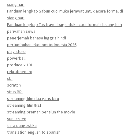
siang hari
Panduan lengkap Sabun cuci muka jerawat untuk acara formal di
siang hari
Panduan lengkap Tas travel bag untuk acara formal di siang hari
parivahan sewa
penerjemah bahasa inggris hindi
pertumbuhan ekonomi indonesia 2026
play store
powerball
produce x 101
rekrutmen tni
sbi
scratch
situs BRI
streaming film dua garis biru
streaming film lk21
streaming preman pensiun the movie
sunscreen
tiara pangestika
translation english to spanish