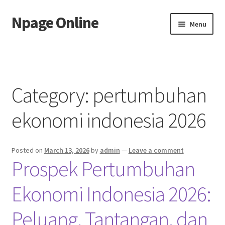
Npage Online
Skip
Skip
Menu
to
to
navigation
content
Home
Category:
pertumbuhan
ekonomi indonesia 2026
Posted on
March 13, 2026
by
admin
—
Leave a comment
Prospek Pertumbuhan
Ekonomi Indonesia 2026:
Peluang, Tantangan, dan