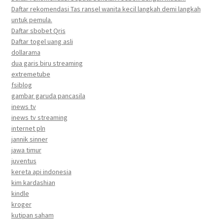
Daftar rekomendasi Tas ransel wanita kecil langkah demi langkah
untuk pemula.
Daftar sbobet Qris
Daftar togel uang asli
dollarama
dua garis biru streaming
extremetube
fsiblog
gambar garuda pancasila
inews tv
inews tv streaming
internet pln
jannik sinner
jawa timur
juventus
kereta api indonesia
kim kardashian
kindle
kroger
kutipan saham