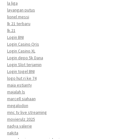
la liga
layangan putus
lionel messi
lk 21 terbaru
lk.21
Login BNI
Login Casino Qris
Login Casino XL
Login depo 5k Dana
Login Slot terjamin
Login togel BNI
logo hut ri ke 74
maia estianty
majalah ls
marcell siahaan
megalodon
mnc tv live streaming
movierulz 2025
nadya valerie
nakita