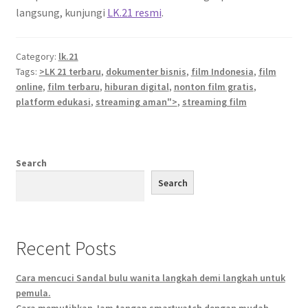
langsung, kunjungi
LK.21 resmi
.
Category:
lk.21
Tags:
>LK 21 terbaru
,
dokumenter bisnis
,
film Indonesia
,
film
online
,
film terbaru
,
hiburan digital
,
nonton film gratis
,
platform edukasi
,
streaming aman">
,
streaming film
Search
Search
Recent Posts
Cara mencuci Sandal bulu wanita langkah demi langkah untuk
pemula.