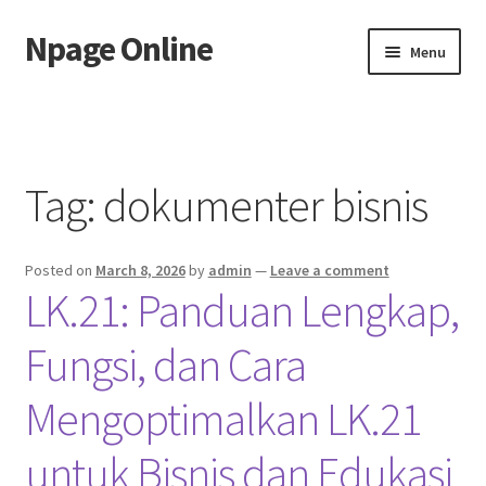
Npage Online
Skip
Skip
Menu
to
to
navigation
content
Home
Tag:
dokumenter bisnis
Posted on
March 8, 2026
by
admin
—
Leave a comment
LK.21: Panduan Lengkap,
Fungsi, dan Cara
Mengoptimalkan LK.21
untuk Bisnis dan Edukasi