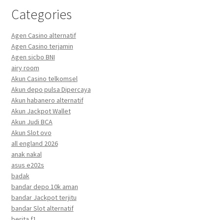
Categories
Agen Casino alternatif
Agen Casino terjamin
Agen sicbo BNI
airy room
Akun Casino telkomsel
Akun depo pulsa Dipercaya
Akun habanero alternatif
Akun Jackpot Wallet
Akun Judi BCA
Akun Slot ovo
all england 2026
anak nakal
asus e202s
badak
bandar depo 10k aman
bandar Jackpot terjitu
bandar Slot alternatif
berita f1