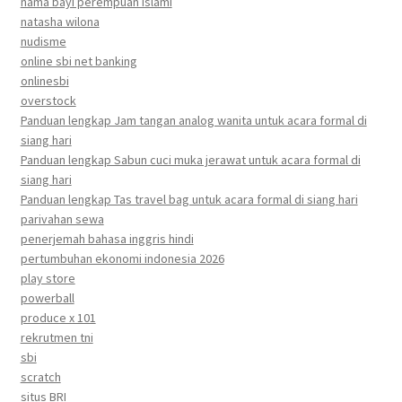
nama bayi perempuan islami
natasha wilona
nudisme
online sbi net banking
onlinesbi
overstock
Panduan lengkap Jam tangan analog wanita untuk acara formal di
siang hari
Panduan lengkap Sabun cuci muka jerawat untuk acara formal di
siang hari
Panduan lengkap Tas travel bag untuk acara formal di siang hari
parivahan sewa
penerjemah bahasa inggris hindi
pertumbuhan ekonomi indonesia 2026
play store
powerball
produce x 101
rekrutmen tni
sbi
scratch
situs BRI