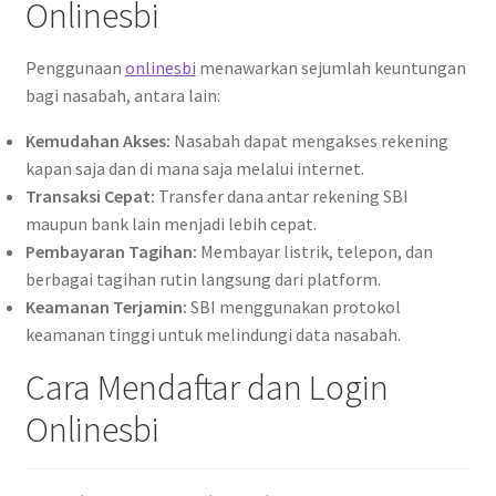
Onlinesbi
Penggunaan
onlinesbi
menawarkan sejumlah keuntungan
bagi nasabah, antara lain:
Kemudahan Akses:
Nasabah dapat mengakses rekening
kapan saja dan di mana saja melalui internet.
Transaksi Cepat:
Transfer dana antar rekening SBI
maupun bank lain menjadi lebih cepat.
Pembayaran Tagihan:
Membayar listrik, telepon, dan
berbagai tagihan rutin langsung dari platform.
Keamanan Terjamin:
SBI menggunakan protokol
keamanan tinggi untuk melindungi data nasabah.
Cara Mendaftar dan Login
Onlinesbi