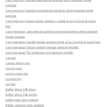
Cara mencuci Sandal bulu wanita langkah demi langkah untuk
pemula.
Cara mencuci Sandal pria kekinian langkah demi langkah untuk
pemula.
Cara mencuci Serum wajah vitamin c untuk acara formal di siang
hari
Cara merawat Jam tangan wanita rosegold langkah demi langkah
untuk pemula.
Cara merawat Sandal teplek wanita untuk acara formal di siang hari
Cara merawat Serum retinol pemula dengan mudah.
Cara merawat Tas pinggang pria dengan mudah.
carmax
Casino Dipercaya
cecep reza
costco near me
croxyproxy
cut tari
Daftar depo 10k Dana
Daftar depo 10k terjitu
Daftar Hoki anti rungkat
Daftar Jackpot anti rungkat