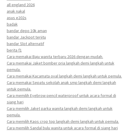
all england 2026
anak nakal
asus e202s
badak
bandar depo 10k aman
bandar Jackpot terjitu
bandar Slot alternatif
berita f1
Cara memakai Baju wanita terbaru 2026 dengan mudah.
Cara memakai Jaket bomber pria langkah demi langkah untuk
pemula.
Cara memakai Kacamata oval langkah demi langkah untuk pemula.
Cara memakai Sepatu sekolah anak smp langkah demi langkah
untuk pemula.
Cara memilih Eyebrow pencil waterproof untuk acara formal di
siang hari
Cara memilih Jaket parka wanita langkah demi langkah untuk
pemula.
Cara memilih Kaos crop top langkah demi langkah untuk pemula.
Cara memilih Sandal bulu wanita untuk acara formal di siang hari