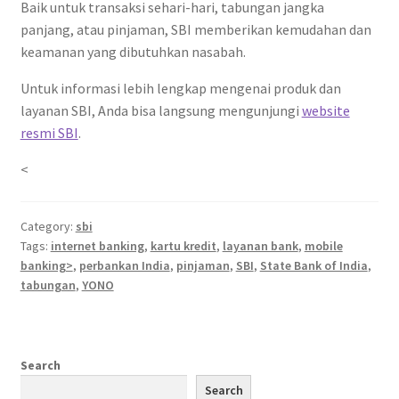
Baik untuk transaksi sehari-hari, tabungan jangka
panjang, atau pinjaman, SBI memberikan kemudahan dan
keamanan yang dibutuhkan nasabah.
Untuk informasi lebih lengkap mengenai produk dan
layanan SBI, Anda bisa langsung mengunjungi
website
resmi SBI
.
<
Category:
sbi
Tags:
internet banking
,
kartu kredit
,
layanan bank
,
mobile
banking>
,
perbankan India
,
pinjaman
,
SBI
,
State Bank of India
,
tabungan
,
YONO
Search
Search