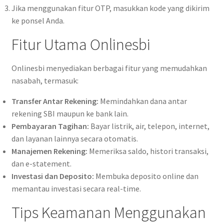
Jika menggunakan fitur OTP, masukkan kode yang dikirim
ke ponsel Anda.
Fitur Utama Onlinesbi
Onlinesbi menyediakan berbagai fitur yang memudahkan
nasabah, termasuk:
Transfer Antar Rekening:
Memindahkan dana antar
rekening SBI maupun ke bank lain.
Pembayaran Tagihan:
Bayar listrik, air, telepon, internet,
dan layanan lainnya secara otomatis.
Manajemen Rekening:
Memeriksa saldo, histori transaksi,
dan e-statement.
Investasi dan Deposito:
Membuka deposito online dan
memantau investasi secara real-time.
Tips Keamanan Menggunakan