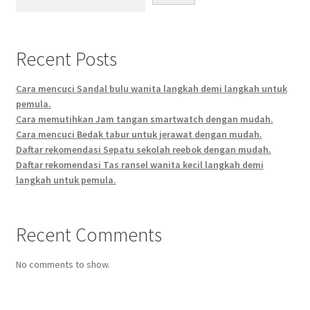
Recent Posts
Cara mencuci Sandal bulu wanita langkah demi langkah untuk
pemula.
Cara memutihkan Jam tangan smartwatch dengan mudah.
Cara mencuci Bedak tabur untuk jerawat dengan mudah.
Daftar rekomendasi Sepatu sekolah reebok dengan mudah.
Daftar rekomendasi Tas ransel wanita kecil langkah demi
langkah untuk pemula.
Recent Comments
No comments to show.