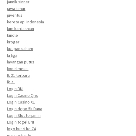
jannik sinner
jawa timur
juventus
kereta api indonesia
kim kardashian
kindle
kroger
kutipan saham
la liga
layangan putus
lionel messi
lk 21 terbaru
lk.21
Login BNI
Login Casino Qris
Login Casino XL
Login depo 5k Dana
Login Slot terjamin
Login togel BNI
logo hut ri ke 74
maia estianty