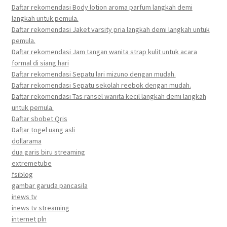
Daftar rekomendasi Body lotion aroma parfum langkah demi
langkah untuk pemula.
Daftar rekomendasi Jaket varsity pria langkah demi langkah untuk
pemula.
Daftar rekomendasi Jam tangan wanita strap kulit untuk acara
formal di siang hari
Daftar rekomendasi Sepatu lari mizuno dengan mudah.
Daftar rekomendasi Sepatu sekolah reebok dengan mudah.
Daftar rekomendasi Tas ransel wanita kecil langkah demi langkah
untuk pemula.
Daftar sbobet Qris
Daftar togel uang asli
dollarama
dua garis biru streaming
extremetube
fsiblog
gambar garuda pancasila
inews tv
inews tv streaming
internet pln