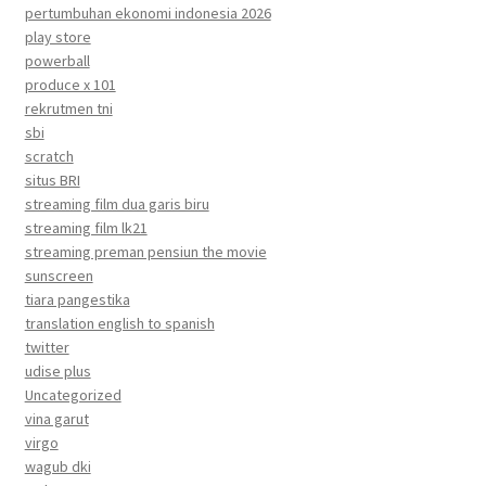
pertumbuhan ekonomi indonesia 2026
play store
powerball
produce x 101
rekrutmen tni
sbi
scratch
situs BRI
streaming film dua garis biru
streaming film lk21
streaming preman pensiun the movie
sunscreen
tiara pangestika
translation english to spanish
twitter
udise plus
Uncategorized
vina garut
virgo
wagub dki