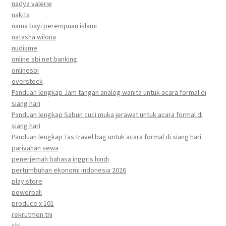
nadya valerie
nakita
nama bayi perempuan islami
natasha wilona
nudisme
online sbi net banking
onlinesbi
overstock
Panduan lengkap Jam tangan analog wanita untuk acara formal di
siang hari
Panduan lengkap Sabun cuci muka jerawat untuk acara formal di
siang hari
Panduan lengkap Tas travel bag untuk acara formal di siang hari
parivahan sewa
penerjemah bahasa inggris hindi
pertumbuhan ekonomi indonesia 2026
play store
powerball
produce x 101
rekrutmen tni
sbi