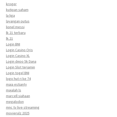
kroger
kutipan saham
la liga
layangan putus
lionel messi
lk 21 terbaru
lk.21
Login BNI
Login Casino Qris
Login Casino XL
Login depo 5k Dana
Login Slot terjamin
Login togel BNI
logo hut ri ke 74
maia estianty
majalah ls
marcell siahaan
megalodon
mnc tv live streaming
movierulz 2025