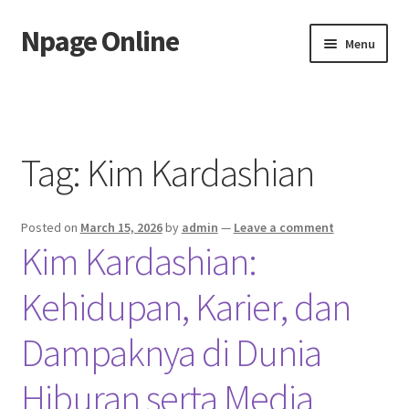
Npage Online
Skip
Skip
Menu
to
to
navigation
content
Home
Tag:
Kim Kardashian
Posted on
March 15, 2026
by
admin
—
Leave a comment
Kim Kardashian:
Kehidupan, Karier, dan
Dampaknya di Dunia
Hiburan serta Media