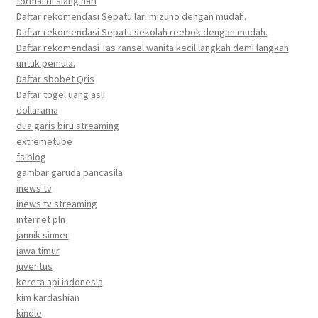
formal di siang hari
Daftar rekomendasi Sepatu lari mizuno dengan mudah.
Daftar rekomendasi Sepatu sekolah reebok dengan mudah.
Daftar rekomendasi Tas ransel wanita kecil langkah demi langkah
untuk pemula.
Daftar sbobet Qris
Daftar togel uang asli
dollarama
dua garis biru streaming
extremetube
fsiblog
gambar garuda pancasila
inews tv
inews tv streaming
internet pln
jannik sinner
jawa timur
juventus
kereta api indonesia
kim kardashian
kindle