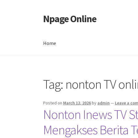
Npage Online
Skip
Skip
to
to
navigation
content
Home
Home
Tag:
nonton TV onl
Posted on
March 12, 2026
by
admin
—
Leave a co
Nonton Inews TV S
Mengakses Berita T