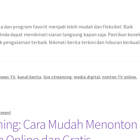
 dan program favorit menjadi lebih mudah dan fleksibel. Baik
 Anda dapat menikmati siaran langsung kapan saja. Pastikan konek
uk pengalaman terbaik. Nikmati berita terkini dan hiburan berkual
Inews TV
,
kanal berita
,
live streaming
,
media digital
,
nonton TV online
,
mment
ming: Cara Mudah Menonton
a Online dan Gratis