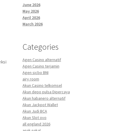
June 2026
May 2026
April 2026
March 2026
Categories
Agen Casino alternatif
eksi
Agen Casino terjamin
Agen sicbo BNI
airy room
Akun Casino telkomsel
Akun depo pulsa Dipercaya
Akun habanero alternatif
Akun Jackpot Wallet
Akun Judi BCA
Akun Slot ovo
all england 2026
anak nakal