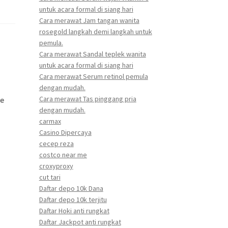
untuk acara formal di siang hari
Cara merawat Jam tangan wanita
rosegold langkah demi langkah untuk
pemula.
Cara merawat Sandal teplek wanita
untuk acara formal di siang hari
Cara merawat Serum retinol pemula
dengan mudah.
Cara merawat Tas pinggang pria
ve
dengan mudah.
carmax
Casino Dipercaya
cecep reza
costco near me
croxyproxy
cut tari
Daftar depo 10k Dana
Daftar depo 10k terjitu
Daftar Hoki anti rungkat
Daftar Jackpot anti rungkat