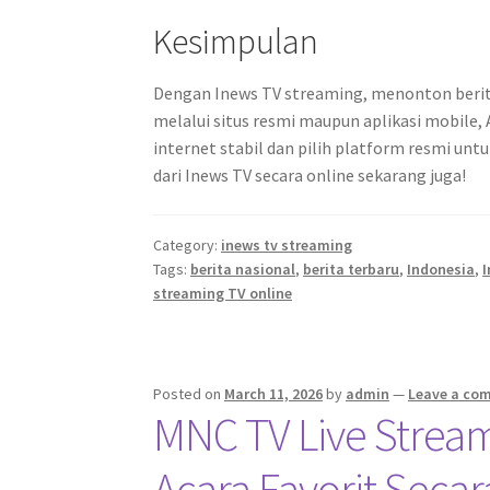
Kesimpulan
Dengan Inews TV streaming, menonton berita
melalui situs resmi maupun aplikasi mobile,
internet stabil dan pilih platform resmi unt
dari Inews TV secara online sekarang juga!
Category:
inews tv streaming
Tags:
berita nasional
,
berita terbaru
,
Indonesia
,
streaming TV online
Posted on
March 11, 2026
by
admin
—
Leave a co
MNC TV Live Strea
Acara Favorit Secar