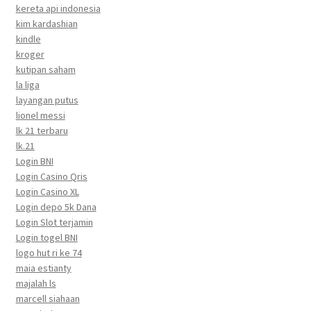
kereta api indonesia
kim kardashian
kindle
kroger
kutipan saham
la liga
layangan putus
lionel messi
lk 21 terbaru
lk.21
Login BNI
Login Casino Qris
Login Casino XL
Login depo 5k Dana
Login Slot terjamin
Login togel BNI
logo hut ri ke 74
maia estianty
majalah ls
marcell siahaan