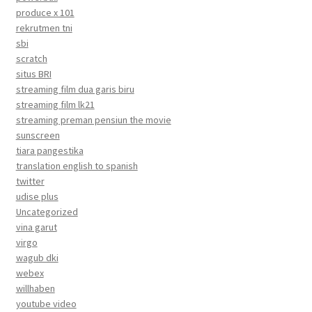
produce x 101
rekrutmen tni
sbi
scratch
situs BRI
streaming film dua garis biru
streaming film lk21
streaming preman pensiun the movie
sunscreen
tiara pangestika
translation english to spanish
twitter
udise plus
Uncategorized
vina garut
virgo
wagub dki
webex
willhaben
youtube video