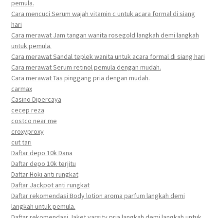
pemula.
Cara mencuci Serum wajah vitamin c untuk acara formal di siang
hari
Cara merawat Jam tangan wanita rosegold langkah demi langkah
untuk pemula.
Cara merawat Sandal teplek wanita untuk acara formal di siang hari
Cara merawat Serum retinol pemula dengan mudah.
Cara merawat Tas pinggang pria dengan mudah.
carmax
Casino Dipercaya
cecep reza
costco near me
croxyproxy
cut tari
Daftar depo 10k Dana
Daftar depo 10k terjitu
Daftar Hoki anti rungkat
Daftar Jackpot anti rungkat
Daftar rekomendasi Body lotion aroma parfum langkah demi
langkah untuk pemula.
Daftar rekomendasi Jaket varsity pria langkah demi langkah untuk