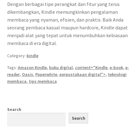
Dengan berbagai tipe perangkat dan fitur yang terus
dikembangkan, Kindle memungkinkan pengalaman
membaca yang nyaman, efisien, dan praktis. Baik Anda
seorang pembaca kasual maupun hardcore, Kindle dapat
menjadi alat yang tepat untuk menumbuhkan kebiasaan
membaca di era digital.
Category:
kindle
Tags:
Amazon Kindle
,
buku digital
,
content="Kindle
,
e-book
,
e-
reader
,
Oasis
,
Paperwhite
,
perpustakaan digital">
,
teknologi
membaca
,
tips membaca
Search
Search