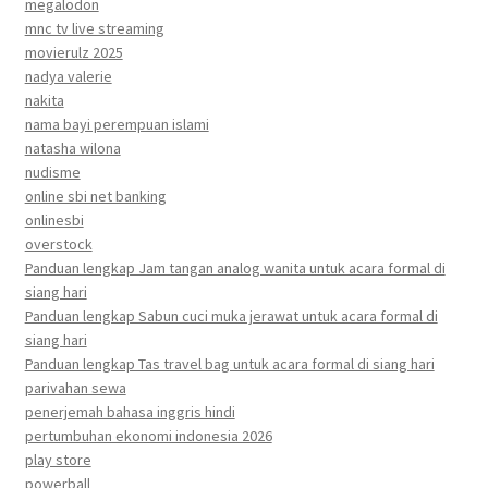
megalodon
mnc tv live streaming
movierulz 2025
nadya valerie
nakita
nama bayi perempuan islami
natasha wilona
nudisme
online sbi net banking
onlinesbi
overstock
Panduan lengkap Jam tangan analog wanita untuk acara formal di
siang hari
Panduan lengkap Sabun cuci muka jerawat untuk acara formal di
siang hari
Panduan lengkap Tas travel bag untuk acara formal di siang hari
parivahan sewa
penerjemah bahasa inggris hindi
pertumbuhan ekonomi indonesia 2026
play store
powerball