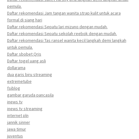
pemula.
Daftar rekomendasi Jam tangan wanita strap kulit untuk acara
formal di siang hari
Daftar rekomendasi Sepatu lari mizuno dengan mudah.
Daftar rekomendasi Sepatu sekolah reebok dengan mudah.
Daftar rekomendasi Tas ransel wanita kecil langkah demi langkah
untuk pemula.
Daftar sbobet Qris
Daftar togel uang asli
dollarama
dua garis biru streaming
extremetube
fsiblog
gambar garuda pancasila
inews tv
inews tv streaming
internet pln
jannik sinner
jawa timur
juventus