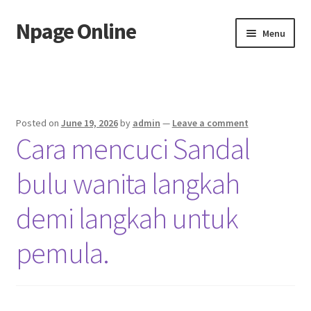
Npage Online
Skip
Skip
Menu
to
to
navigation
content
Home
Posted on
June 19, 2026
by
admin
—
Leave a comment
Cara mencuci Sandal
bulu wanita langkah
demi langkah untuk
pemula.