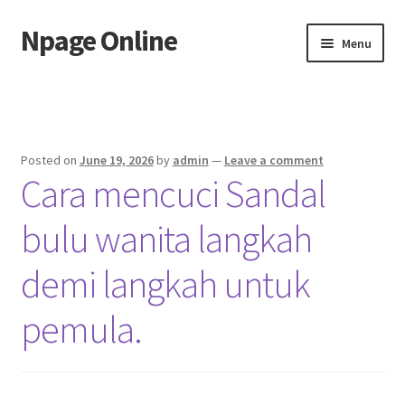
Npage Online
Skip
Skip
Menu
to
to
navigation
content
Home
Posted on
June 19, 2026
by
admin
—
Leave a comment
Cara mencuci Sandal
bulu wanita langkah
demi langkah untuk
pemula.