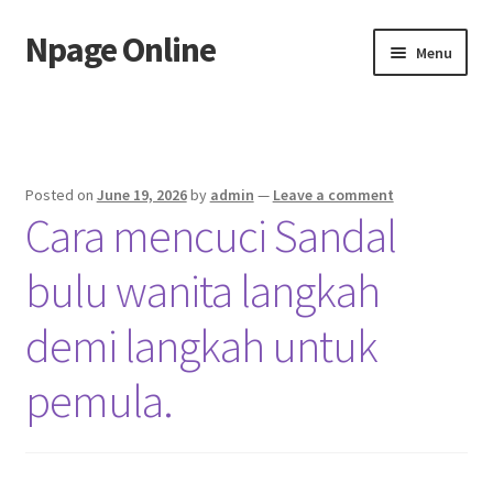
Npage Online
Skip
Skip
Menu
to
to
navigation
content
Home
Posted on
June 19, 2026
by
admin
—
Leave a comment
Cara mencuci Sandal
bulu wanita langkah
demi langkah untuk
pemula.