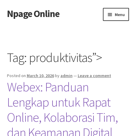
Npage Online
Skip
Skip
Menu
to
to
navigation
content
Home
Tag:
produktivitas”>
Posted on
March 10, 2026
by
admin
—
Leave a comment
Webex: Panduan
Lengkap untuk Rapat
Online, Kolaborasi Tim,
dan Keamanan Digital