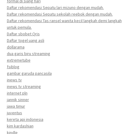
formal di siang hari
Daftar rekomendasi Sepatu lari mizuno dengan mudah.
Daftar rekomendasi Sepatu sekolah reebok dengan mudah.
Daftar rekomendasi Tas ransel wanita kecil langkah demi langkah
untuk pemula.
Daftar sbobet Qris
Daftar togel uang asli
dollarama
dua garis biru streaming
extremetube
fsiblog
gambar garuda pancasila
inews tv
inews tv streaming
internet pln
jannik sinner
jawa timur
juventus
kereta api indonesia
kim kardashian
kindle