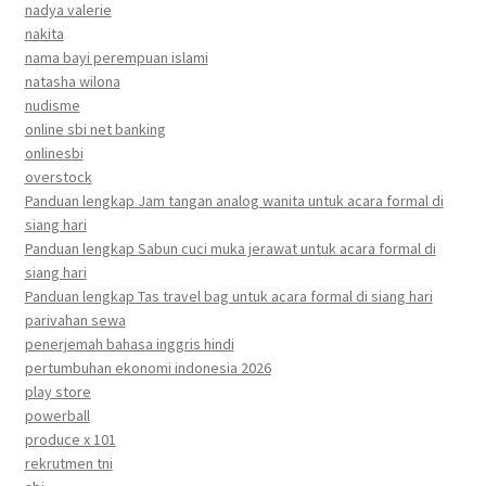
nadya valerie
nakita
nama bayi perempuan islami
natasha wilona
nudisme
online sbi net banking
onlinesbi
overstock
Panduan lengkap Jam tangan analog wanita untuk acara formal di
siang hari
Panduan lengkap Sabun cuci muka jerawat untuk acara formal di
siang hari
Panduan lengkap Tas travel bag untuk acara formal di siang hari
parivahan sewa
penerjemah bahasa inggris hindi
pertumbuhan ekonomi indonesia 2026
play store
powerball
produce x 101
rekrutmen tni