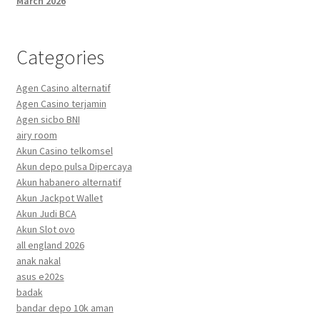
March 2026
Categories
Agen Casino alternatif
Agen Casino terjamin
Agen sicbo BNI
airy room
Akun Casino telkomsel
Akun depo pulsa Dipercaya
Akun habanero alternatif
Akun Jackpot Wallet
Akun Judi BCA
Akun Slot ovo
all england 2026
anak nakal
asus e202s
badak
bandar depo 10k aman