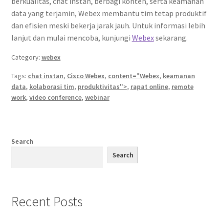
berkualitas, chat instan, berbagi konten, serta keamanan
data yang terjamin, Webex membantu tim tetap produktif
dan efisien meski bekerja jarak jauh. Untuk informasi lebih
lanjut dan mulai mencoba, kunjungi
Webex
sekarang.
Category:
webex
Tags:
chat instan
,
Cisco Webex
,
content="Webex
,
keamanan
data
,
kolaborasi tim
,
produktivitas">
,
rapat online
,
remote
work
,
video conference
,
webinar
Search
Search
Recent Posts