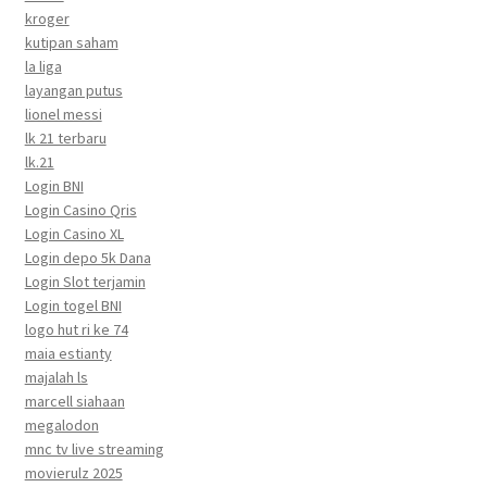
kroger
kutipan saham
la liga
layangan putus
lionel messi
lk 21 terbaru
lk.21
Login BNI
Login Casino Qris
Login Casino XL
Login depo 5k Dana
Login Slot terjamin
Login togel BNI
logo hut ri ke 74
maia estianty
majalah ls
marcell siahaan
megalodon
mnc tv live streaming
movierulz 2025