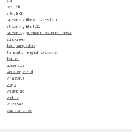
sbi
scratch
situs BRI
streaming film dua garis biru
streaming film lk21
streaming preman pensiun the movie
sunscreen
tiara pangestika
translation english to spanish
twitter
udise plus
Uncategorized
vina garut
virgo
wagub dki
webex
willhaben
youtube video