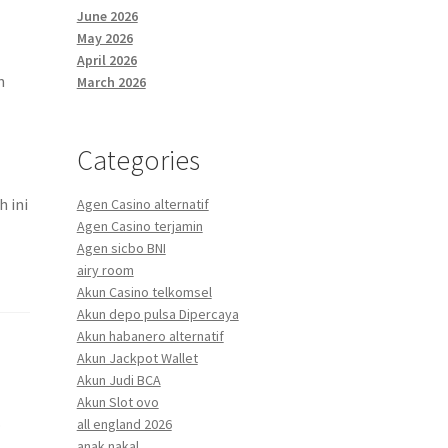
June 2026
May 2026
April 2026
n
March 2026
Categories
 ini
Agen Casino alternatif
Agen Casino terjamin
Agen sicbo BNI
airy room
Akun Casino telkomsel
Akun depo pulsa Dipercaya
Akun habanero alternatif
Akun Jackpot Wallet
Akun Judi BCA
Akun Slot ovo
.
all england 2026
anak nakal