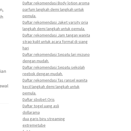
Daftar rekomendasi Body lotion aroma
n,
parfum langkah demi langkah untuk
pemula.
ih
Daftar rekomendasi Jaket varsity pria
langkah demi langkah untuk pemula.
Daftar rekomendasi Jam tangan wanita
strap kulit untuk acara formal di siang
hari
Daftar rekomendasi Sepatu lari mizuno
dengan mudah.
Daftar rekomendasi Sepatu sekolah
ian
reebok dengan mudah.
Daftar rekomendasi Tas ransel wanita
 awal
kecil langkah demi langkah untuk
pemula.
Daftar sbobet Qris
Daftar togel uang asli
dollarama
dua garis biru streaming
extremetube