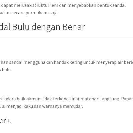
a dapat merusak struktur lem dan menyebabkan bentuk sandal
kukan secara permukaan saja.
dal Bulu dengan Benar
lahan sandal menggunakan handuk kering untuk menyerap air berl
 bulu.
h
asi udara baik namun tidak terkena sinar matahari langsung. Papa
ulu menjadi kaku dan warnanya memudar.
erlu