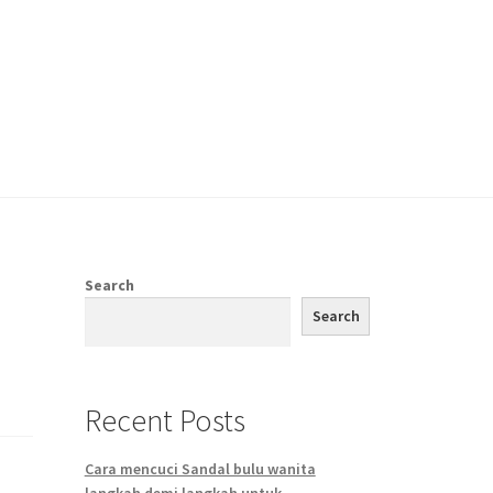
Search
i
Search
Recent Posts
Cara mencuci Sandal bulu wanita
langkah demi langkah untuk