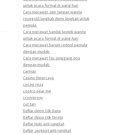
untuk acara formal di siang hari
Cara merawat Jam tangan wanita
rosegold langkah demi langkah untuk
pemula.
Cara merawat Sandal teplek wanita
untuk acara formal di siang hari
Cara merawat Serum retinol pemula
dengan mudah.
Cara merawat Tas pinggang pria
dengan mudah.
carmax
Casino Dipercaya
cecep reza
costco near me
croxyproxy
cut tari
Daftar depo 10k Dana
Daftar depo 10k terjitu
Daftar Hoki anti rungkat
Daftar Jackpot anti rungkat