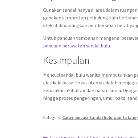
Gunakan sandal hanya di area dalam ruanga
gunakan semprotan pelindung kain berbahan
efektif dibandingkan pembersihan berat yang
Untuk panduan tambahan mengenai perawatan
panduan perawatan sandal bulu
.
Kesimpulan
Mencuci sandal bulu wanita membutuhkan pen
alas kaki biasa. Fokus utama adalah menja
kerusakan akibat air dan bahan kimia. Deng
hingga proses pengeringan, umur pakai sanda
Category:
Cara mencuci Sandal bulu wanita lang
Previous
Cara memutihkan Jam tangan smartwat