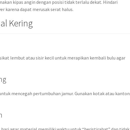
an kipas angin dengan posisi tidak terlalu dekat. Hindari
er karena dapat merusak serat halus.
al Kering
ikat lembut atau sisir kecil untuk merapikan kembali bulu agar
ng
 untuk mencegah pertumbuhan jamur. Gunakan kotak atau kanto
n
hari agar material memiliki waktu untuk “beristirahat” dan tidak