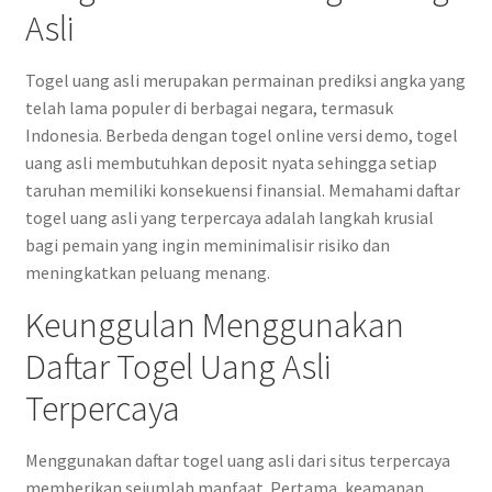
Asli
Togel uang asli merupakan permainan prediksi angka yang
telah lama populer di berbagai negara, termasuk
Indonesia. Berbeda dengan togel online versi demo, togel
uang asli membutuhkan deposit nyata sehingga setiap
taruhan memiliki konsekuensi finansial. Memahami daftar
togel uang asli yang terpercaya adalah langkah krusial
bagi pemain yang ingin meminimalisir risiko dan
meningkatkan peluang menang.
Keunggulan Menggunakan
Daftar Togel Uang Asli
Terpercaya
Menggunakan daftar togel uang asli dari situs terpercaya
memberikan sejumlah manfaat. Pertama, keamanan