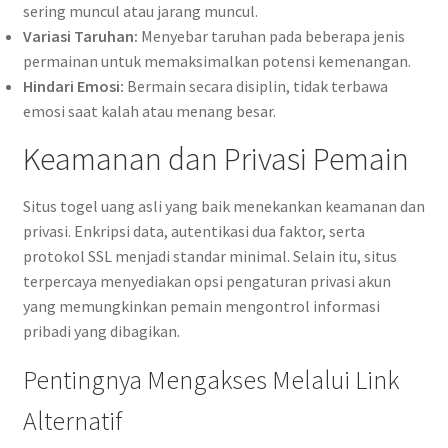
sering muncul atau jarang muncul.
Variasi Taruhan:
Menyebar taruhan pada beberapa jenis
permainan untuk memaksimalkan potensi kemenangan.
Hindari Emosi:
Bermain secara disiplin, tidak terbawa
emosi saat kalah atau menang besar.
Keamanan dan Privasi Pemain
Situs togel uang asli yang baik menekankan keamanan dan
privasi. Enkripsi data, autentikasi dua faktor, serta
protokol SSL menjadi standar minimal. Selain itu, situs
terpercaya menyediakan opsi pengaturan privasi akun
yang memungkinkan pemain mengontrol informasi
pribadi yang dibagikan.
Pentingnya Mengakses Melalui Link
Alternatif