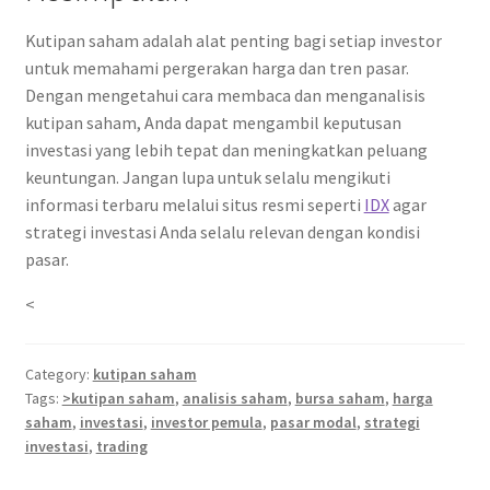
Kutipan saham adalah alat penting bagi setiap investor
untuk memahami pergerakan harga dan tren pasar.
Dengan mengetahui cara membaca dan menganalisis
kutipan saham, Anda dapat mengambil keputusan
investasi yang lebih tepat dan meningkatkan peluang
keuntungan. Jangan lupa untuk selalu mengikuti
informasi terbaru melalui situs resmi seperti
IDX
agar
strategi investasi Anda selalu relevan dengan kondisi
pasar.
<
Category:
kutipan saham
Tags:
>kutipan saham
,
analisis saham
,
bursa saham
,
harga
saham
,
investasi
,
investor pemula
,
pasar modal
,
strategi
investasi
,
trading