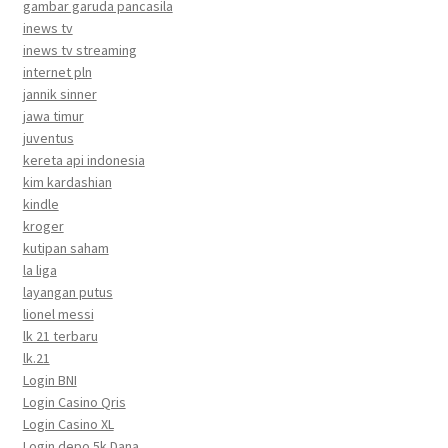
gambar garuda pancasila
inews tv
inews tv streaming
internet pln
jannik sinner
jawa timur
juventus
kereta api indonesia
kim kardashian
kindle
kroger
kutipan saham
la liga
layangan putus
lionel messi
lk 21 terbaru
lk.21
Login BNI
Login Casino Qris
Login Casino XL
Login depo 5k Dana