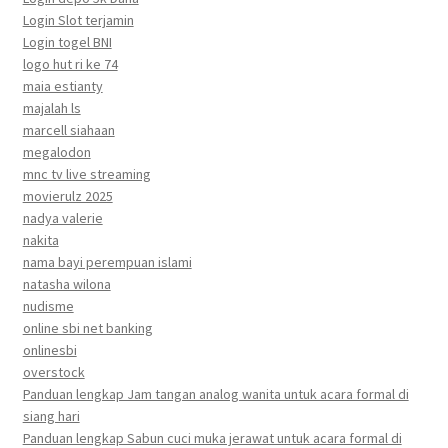
Login Slot terjamin
Login togel BNI
logo hut ri ke 74
maia estianty
majalah ls
marcell siahaan
megalodon
mnc tv live streaming
movierulz 2025
nadya valerie
nakita
nama bayi perempuan islami
natasha wilona
nudisme
online sbi net banking
onlinesbi
overstock
Panduan lengkap Jam tangan analog wanita untuk acara formal di
siang hari
Panduan lengkap Sabun cuci muka jerawat untuk acara formal di