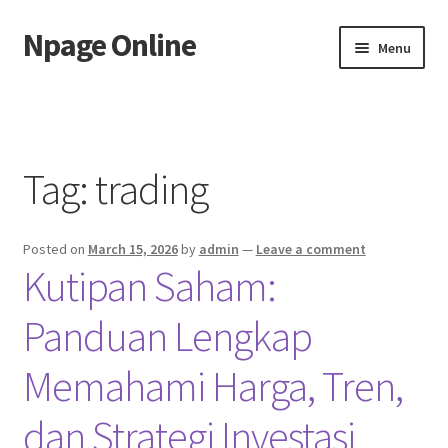
Npage Online
Skip
Skip
Menu
to
to
navigation
content
Home
Tag:
trading
Posted on
March 15, 2026
by
admin
—
Leave a comment
Kutipan Saham:
Panduan Lengkap
Memahami Harga, Tren,
dan Strategi Investasi