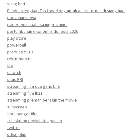
siang hari
Panduan lengkap Tas travel bag untuk acara formal di siang hari
parivahan sewa
penerjemah bahasa inggris hindi
pertumbuhan ekonomi indonesia 2026
play store
powerball
produce x 101
rekrutmen tni
sbi
scratch
situs BRI
streaming film dua garis biru
streaming film lk21
streaming preman pensiun the movie
sunscreen
tiara pangestika
translation english to spanish
twitter
udise plus