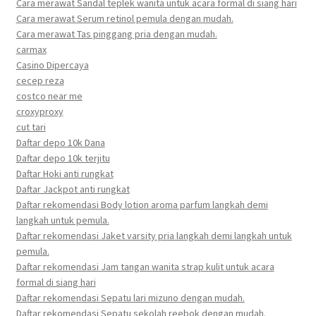
Cara merawat Sandal teplek wanita untuk acara formal di siang hari
Cara merawat Serum retinol pemula dengan mudah.
Cara merawat Tas pinggang pria dengan mudah.
carmax
Casino Dipercaya
cecep reza
costco near me
croxyproxy
cut tari
Daftar depo 10k Dana
Daftar depo 10k terjitu
Daftar Hoki anti rungkat
Daftar Jackpot anti rungkat
Daftar rekomendasi Body lotion aroma parfum langkah demi
langkah untuk pemula.
Daftar rekomendasi Jaket varsity pria langkah demi langkah untuk
pemula.
Daftar rekomendasi Jam tangan wanita strap kulit untuk acara
formal di siang hari
Daftar rekomendasi Sepatu lari mizuno dengan mudah.
Daftar rekomendasi Sepatu sekolah reebok dengan mudah.