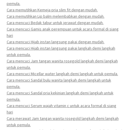
pemula.
Cara memutihkan Kemeja pria slim fit dengan mudah.
Cara memutihkan Lip balm melembabkan dengan mudah.
Cara mencuci Bedak tabur untuk jerawat dengan mudah.
Cara mencuci Gamis anak perempuan untuk acara formal di siang
hari
Cara mencuci Hijab instan langsung pakai dengan mudah.
Cara mencuci Hijab instan langsung pakai langkah demi langkah
untuk pemula.
Cara mencuci Jam tangan wanita rosegold langkah demi langkah
untuk pemula.
Cara mencuci Micellar water langkah demi langkah untuk pemula.
Cara mencuci Sandal bulu wanita langkah demi langkah untuk
pemula.
Cara mencuci Sandal pria kekinian langkah demi langkah untuk
pemula.
Cara mencuci Serum wajah vitamin c untuk acara formal di siang
hari
Cara merawat Jam tangan wanita rosegold langkah demi langkah
untuk pemula.