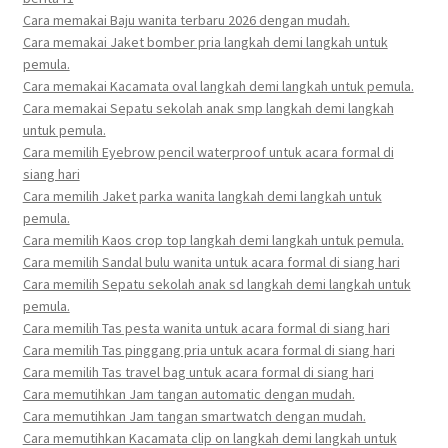
Cara memakai Baju wanita terbaru 2026 dengan mudah.
Cara memakai Jaket bomber pria langkah demi langkah untuk
pemula.
Cara memakai Kacamata oval langkah demi langkah untuk pemula.
Cara memakai Sepatu sekolah anak smp langkah demi langkah
untuk pemula.
Cara memilih Eyebrow pencil waterproof untuk acara formal di
siang hari
Cara memilih Jaket parka wanita langkah demi langkah untuk
pemula.
Cara memilih Kaos crop top langkah demi langkah untuk pemula.
Cara memilih Sandal bulu wanita untuk acara formal di siang hari
Cara memilih Sepatu sekolah anak sd langkah demi langkah untuk
pemula.
Cara memilih Tas pesta wanita untuk acara formal di siang hari
Cara memilih Tas pinggang pria untuk acara formal di siang hari
Cara memilih Tas travel bag untuk acara formal di siang hari
Cara memutihkan Jam tangan automatic dengan mudah.
Cara memutihkan Jam tangan smartwatch dengan mudah.
Cara memutihkan Kacamata clip on langkah demi langkah untuk