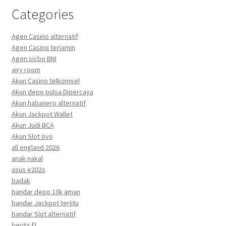
Categories
Agen Casino alternatif
Agen Casino terjamin
Agen sicbo BNI
airy room
Akun Casino telkomsel
Akun depo pulsa Dipercaya
Akun habanero alternatif
Akun Jackpot Wallet
Akun Judi BCA
Akun Slot ovo
all england 2026
anak nakal
asus e202s
badak
bandar depo 10k aman
bandar Jackpot terjitu
bandar Slot alternatif
berita f1