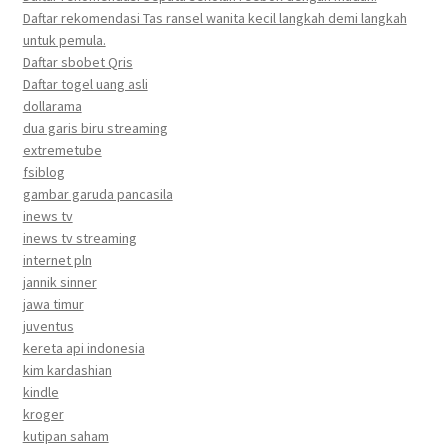
Daftar rekomendasi Tas ransel wanita kecil langkah demi langkah
untuk pemula.
Daftar sbobet Qris
Daftar togel uang asli
dollarama
dua garis biru streaming
extremetube
fsiblog
gambar garuda pancasila
inews tv
inews tv streaming
internet pln
jannik sinner
jawa timur
juventus
kereta api indonesia
kim kardashian
kindle
kroger
kutipan saham