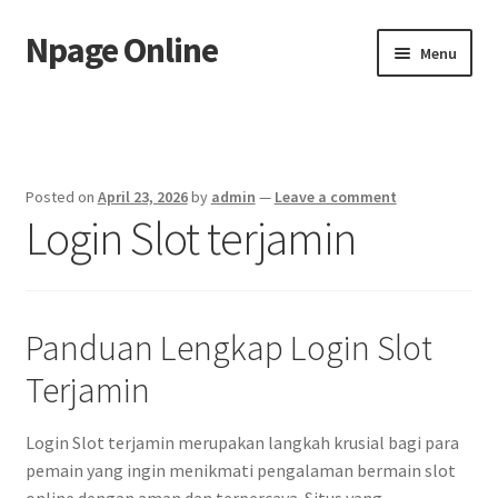
Npage Online
Skip
Skip
Menu
to
to
navigation
content
Home
Posted on
April 23, 2026
by
admin
—
Leave a comment
Login Slot terjamin
Panduan Lengkap Login Slot
Terjamin
Login Slot terjamin merupakan langkah krusial bagi para
pemain yang ingin menikmati pengalaman bermain slot