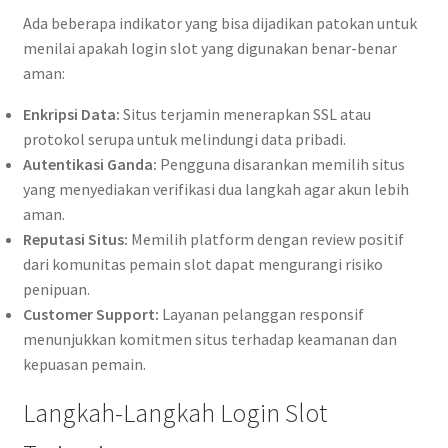
Ada beberapa indikator yang bisa dijadikan patokan untuk
menilai apakah login slot yang digunakan benar-benar
aman:
Enkripsi Data:
Situs terjamin menerapkan SSL atau
protokol serupa untuk melindungi data pribadi.
Autentikasi Ganda:
Pengguna disarankan memilih situs
yang menyediakan verifikasi dua langkah agar akun lebih
aman.
Reputasi Situs:
Memilih platform dengan review positif
dari komunitas pemain slot dapat mengurangi risiko
penipuan.
Customer Support:
Layanan pelanggan responsif
menunjukkan komitmen situs terhadap keamanan dan
kepuasan pemain.
Langkah-Langkah Login Slot