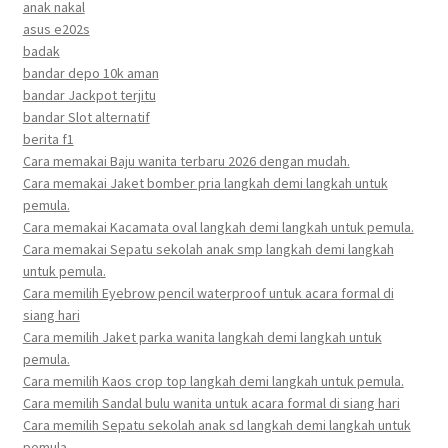
anak nakal
asus e202s
badak
bandar depo 10k aman
bandar Jackpot terjitu
bandar Slot alternatif
berita f1
Cara memakai Baju wanita terbaru 2026 dengan mudah.
Cara memakai Jaket bomber pria langkah demi langkah untuk
pemula.
Cara memakai Kacamata oval langkah demi langkah untuk pemula.
Cara memakai Sepatu sekolah anak smp langkah demi langkah
untuk pemula.
Cara memilih Eyebrow pencil waterproof untuk acara formal di
siang hari
Cara memilih Jaket parka wanita langkah demi langkah untuk
pemula.
Cara memilih Kaos crop top langkah demi langkah untuk pemula.
Cara memilih Sandal bulu wanita untuk acara formal di siang hari
Cara memilih Sepatu sekolah anak sd langkah demi langkah untuk
pemula.