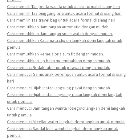
Cara memilih Tas pesta wanita untuk acara formal di siang hari
Cara memilih Tas pinggang pria untuk acara formal di siang hari
Cara memilih Tas travel bag untuk acara formal di siang hari
Cara memutihkan Jam tangan automatic dengan mudah.
Cara memutihkan Jam tangan smartwatch dengan mudah.
Cara memutihkan Kacamata clip on langkah demi langkah untuk
pemula.
Cara memutihkan Kemeja pria slim fit dengan mudah.
Cara memutihkan Lip balm melembabkan dengan mudah.
Cara mencuci Bedak tabur untuk jerawat dengan mudah.
Cara mencuci Gamis anak perempuan untuk acara formal di siang
hari
Cara mencuci Hijab instan langsung pakai dengan mudah.
Cara mencuci Hijab instan langsung pakai langkah demi langkah
untuk pemula.
Cara mencuci Jam tangan wanita rosegold langkah demi langkah
untuk pemula.
Cara mencuci Micellar water langkah demi langkah untuk pemula.
Cara mencuci Sandal bulu wanita langkah demi langkah untuk
pemula.