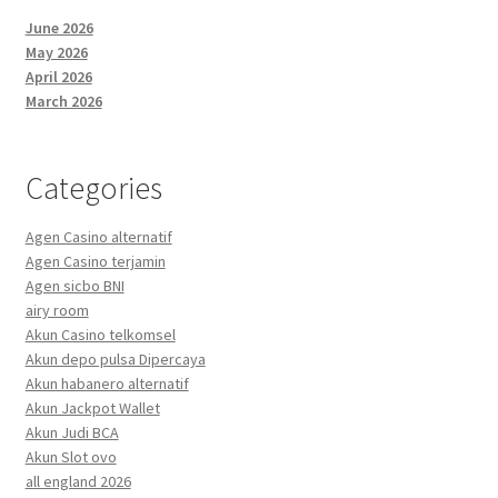
June 2026
May 2026
April 2026
March 2026
Categories
Agen Casino alternatif
Agen Casino terjamin
Agen sicbo BNI
airy room
Akun Casino telkomsel
Akun depo pulsa Dipercaya
Akun habanero alternatif
Akun Jackpot Wallet
Akun Judi BCA
Akun Slot ovo
all england 2026