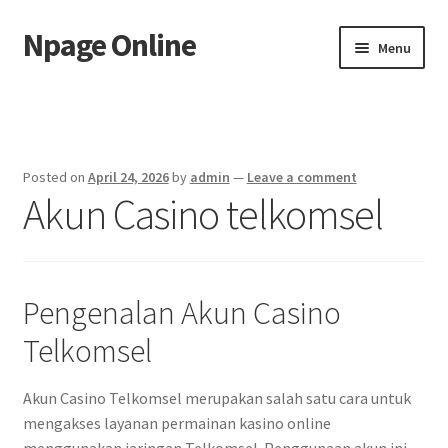
Npage Online
Skip
Skip
Menu
to
to
navigation
content
Home
Posted on
April 24, 2026
by
admin
—
Leave a comment
Akun Casino telkomsel
Pengenalan Akun Casino
Telkomsel
Akun Casino Telkomsel merupakan salah satu cara untuk
mengakses layanan permainan kasino online