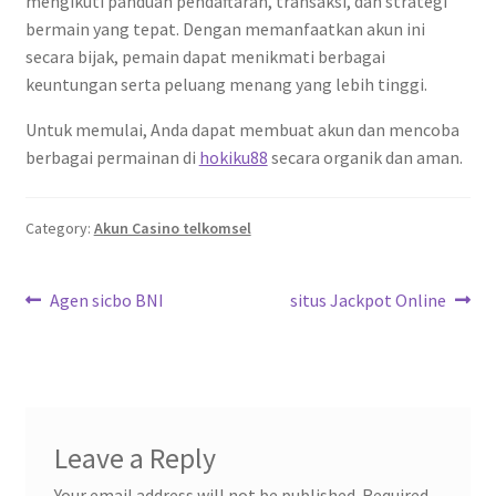
mengikuti panduan pendaftaran, transaksi, dan strategi
bermain yang tepat. Dengan memanfaatkan akun ini
secara bijak, pemain dapat menikmati berbagai
keuntungan serta peluang menang yang lebih tinggi.
Untuk memulai, Anda dapat membuat akun dan mencoba
berbagai permainan di
hokiku88
secara organik dan aman.
Category:
Akun Casino telkomsel
Post
Previous
Next
Agen sicbo BNI
situs Jackpot Online
post:
post:
navigation
Leave a Reply
Your email address will not be published.
Required