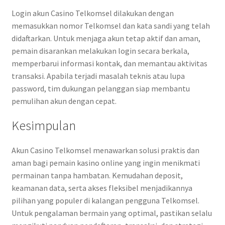
Login akun Casino Telkomsel dilakukan dengan
memasukkan nomor Telkomsel dan kata sandi yang telah
didaftarkan. Untuk menjaga akun tetap aktif dan aman,
pemain disarankan melakukan login secara berkala,
memperbarui informasi kontak, dan memantau aktivitas
transaksi. Apabila terjadi masalah teknis atau lupa
password, tim dukungan pelanggan siap membantu
pemulihan akun dengan cepat.
Kesimpulan
Akun Casino Telkomsel menawarkan solusi praktis dan
aman bagi pemain kasino online yang ingin menikmati
permainan tanpa hambatan. Kemudahan deposit,
keamanan data, serta akses fleksibel menjadikannya
pilihan yang populer di kalangan pengguna Telkomsel.
Untuk pengalaman bermain yang optimal, pastikan selalu