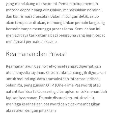
yang mendukung operator ini. Pemain cukup memilih
metode deposit yang diinginkan, memasukkan nominal,
dan konfirmasi transaksi. Dalam hitungan detik, saldo
akan terupdate di akun, memungkinkan pemain langsung
bermain tanpa menunggu proses lama. Kemudahan ini
menjadi daya tarik utama bagi pengguna yang ingin cepat
menikmati permainan kasino.
Keamanan dan Privasi
Keamanan akun Casino Telkomsel sangat diperhatikan
oleh penyedia layanan. Sistem enkripsi canggih digunakan
untuk melindungi data transaksi dan informasi pribadi.
Selain itu, penggunaan OTP (One-Time Password) atau
autentikasi dua faktor sering diterapkan untuk menambah
lapisan keamanan. Pemain disarankan untuk selalu
menjaga kerahasiaan password dan tidak membagikan
akses akun dengan pihak lain.