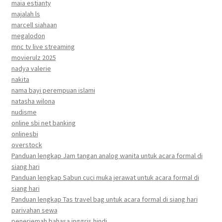
maia estianty
majalah ls
marcell siahaan
megalodon
mnc tv live streaming
movierulz 2025
nadya valerie
nakita
nama bayi perempuan islami
natasha wilona
nudisme
online sbi net banking
onlinesbi
overstock
Panduan lengkap Jam tangan analog wanita untuk acara formal di
siang hari
Panduan lengkap Sabun cuci muka jerawat untuk acara formal di
siang hari
Panduan lengkap Tas travel bag untuk acara formal di siang hari
parivahan sewa
penerjemah bahasa inggris hindi