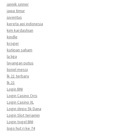
jannik sinner
jawa timur
juventus
kereta api indonesia
kim kardashian
kindle
kroger
kutipan saham
la liga
layangan putus
lionel messi
lk 21 terbaru
lk.21
Login BNI
Login Casino Qris
Login Casino XL
Login depo 5k Dana
Login Slot terjamin
Login togel BNI
logo hut ri ke 74