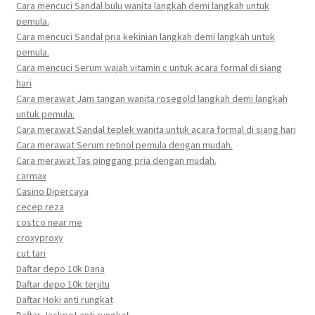
Cara mencuci Sandal bulu wanita langkah demi langkah untuk
pemula.
Cara mencuci Sandal pria kekinian langkah demi langkah untuk
pemula.
Cara mencuci Serum wajah vitamin c untuk acara formal di siang
hari
Cara merawat Jam tangan wanita rosegold langkah demi langkah
untuk pemula.
Cara merawat Sandal teplek wanita untuk acara formal di siang hari
Cara merawat Serum retinol pemula dengan mudah.
Cara merawat Tas pinggang pria dengan mudah.
carmax
Casino Dipercaya
cecep reza
costco near me
croxyproxy
cut tari
Daftar depo 10k Dana
Daftar depo 10k terjitu
Daftar Hoki anti rungkat
Daftar Jackpot anti rungkat