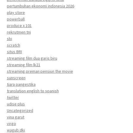
pertumbuhan ekonomi indonesia 2026
play store
powerball
produce x 101
rekrutmen tni
sbi
scratch
situs BRI
streaming film dua garis biru
streaming film lk21
streaming preman pensiun the movie
sunscreen
tiara pangestika
translation english to spanish
twitter
udise plus
Uncategorized
vina garut
virgo
wagub dki