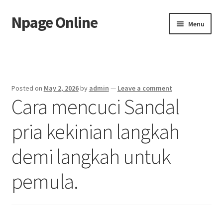
Npage Online
Skip
Skip
Menu
to
to
navigation
content
Home
Posted on
May 2, 2026
by
admin
—
Leave a comment
Cara mencuci Sandal
pria kekinian langkah
demi langkah untuk
pemula.