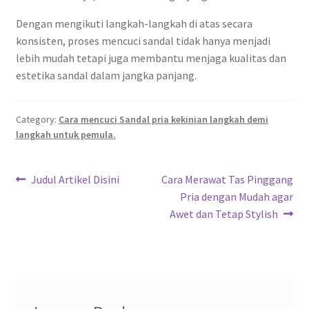
Dengan mengikuti langkah-langkah di atas secara
konsisten, proses mencuci sandal tidak hanya menjadi
lebih mudah tetapi juga membantu menjaga kualitas dan
estetika sandal dalam jangka panjang.
Category:
Cara mencuci Sandal pria kekinian langkah demi
langkah untuk pemula.
Post
Previous
Next
Judul Artikel Disini
Cara Merawat Tas Pinggang
post:
post:
Pria dengan Mudah agar
navigation
Awet dan Tetap Stylish