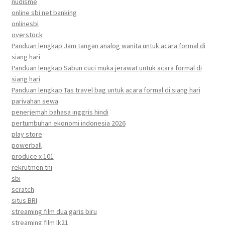
nudisme
online sbi net banking
onlinesbi
overstock
Panduan lengkap Jam tangan analog wanita untuk acara formal di
siang hari
Panduan lengkap Sabun cuci muka jerawat untuk acara formal di
siang hari
Panduan lengkap Tas travel bag untuk acara formal di siang hari
parivahan sewa
penerjemah bahasa inggris hindi
pertumbuhan ekonomi indonesia 2026
play store
powerball
produce x 101
rekrutmen tni
sbi
scratch
situs BRI
streaming film dua garis biru
streaming film lk21