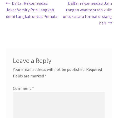
Post
Previous
Next
Daftar Rekomendasi
Daftar rekomendasi Jam
post:
post:
Jaket Varsity Pria Langkah
tangan wanita strap kulit
navigation
demi Langkah untuk Pemula
untuk acara formal di siang
hari
Leave a Reply
Your email address will not be published.
Required
fields are marked
*
Comment
*