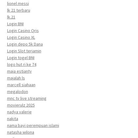
lionel messi
lk 21 terbaru
lk.21
Login BNI
Login Casino Qris
Login Casino XL
Login depo 5k Dana
Login Slot terjamin
Login togel BNI
logo hut ri ke 74
maia estianty
majalah ls
marcell siahaan
megalodon
mnc tv live streaming
movierulz 2025
nadya valerie
nakita
nama bayi perempuan islami
natasha wilona