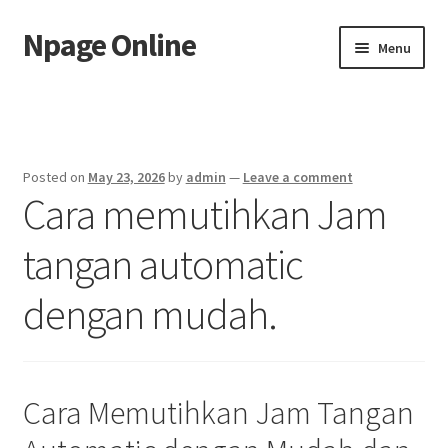
Npage Online
Skip
Skip
Menu
to
to
navigation
content
Home
Posted on
May 23, 2026
by
admin
—
Leave a comment
Cara memutihkan Jam
tangan automatic
dengan mudah.
Cara Memutihkan Jam Tangan