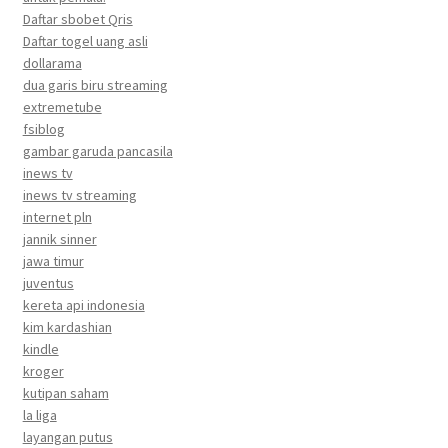
Daftar sbobet Qris
Daftar togel uang asli
dollarama
dua garis biru streaming
extremetube
fsiblog
gambar garuda pancasila
inews tv
inews tv streaming
internet pln
jannik sinner
jawa timur
juventus
kereta api indonesia
kim kardashian
kindle
kroger
kutipan saham
la liga
layangan putus