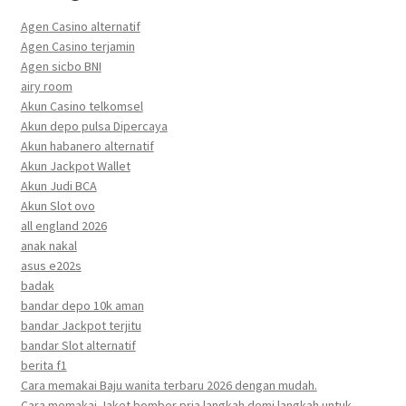
Agen Casino alternatif
Agen Casino terjamin
Agen sicbo BNI
airy room
Akun Casino telkomsel
Akun depo pulsa Dipercaya
Akun habanero alternatif
Akun Jackpot Wallet
Akun Judi BCA
Akun Slot ovo
all england 2026
anak nakal
asus e202s
badak
bandar depo 10k aman
bandar Jackpot terjitu
bandar Slot alternatif
berita f1
Cara memakai Baju wanita terbaru 2026 dengan mudah.
Cara memakai Jaket bomber pria langkah demi langkah untuk