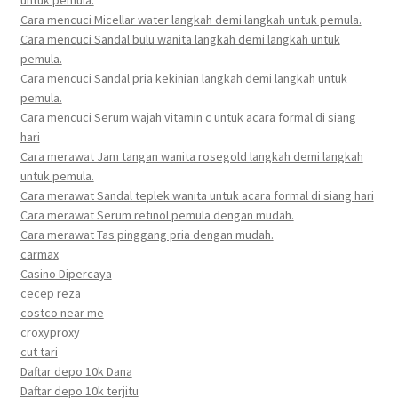
Cara mencuci Micellar water langkah demi langkah untuk pemula.
Cara mencuci Sandal bulu wanita langkah demi langkah untuk
pemula.
Cara mencuci Sandal pria kekinian langkah demi langkah untuk
pemula.
Cara mencuci Serum wajah vitamin c untuk acara formal di siang
hari
Cara merawat Jam tangan wanita rosegold langkah demi langkah
untuk pemula.
Cara merawat Sandal teplek wanita untuk acara formal di siang hari
Cara merawat Serum retinol pemula dengan mudah.
Cara merawat Tas pinggang pria dengan mudah.
carmax
Casino Dipercaya
cecep reza
costco near me
croxyproxy
cut tari
Daftar depo 10k Dana
Daftar depo 10k terjitu