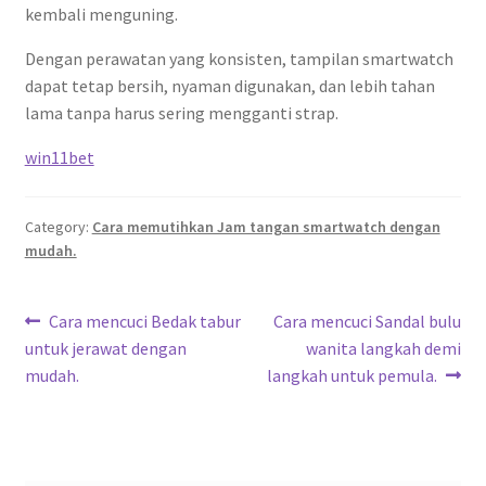
kembali menguning.
Dengan perawatan yang konsisten, tampilan smartwatch
dapat tetap bersih, nyaman digunakan, dan lebih tahan
lama tanpa harus sering mengganti strap.
win11bet
Category:
Cara memutihkan Jam tangan smartwatch dengan
mudah.
Post
Previous
Next
Cara mencuci Bedak tabur
Cara mencuci Sandal bulu
post:
post:
untuk jerawat dengan
wanita langkah demi
navigation
mudah.
langkah untuk pemula.