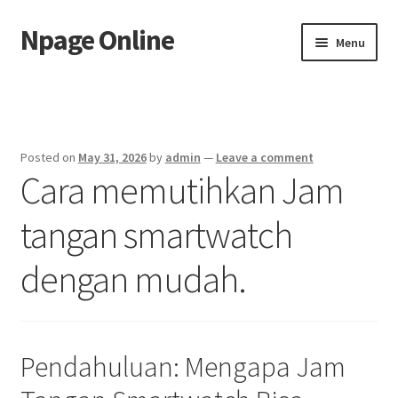
Npage Online
Skip
Skip
Menu
to
to
navigation
content
Home
Posted on
May 31, 2026
by
admin
—
Leave a comment
Cara memutihkan Jam
tangan smartwatch
dengan mudah.
Pendahuluan: Mengapa Jam