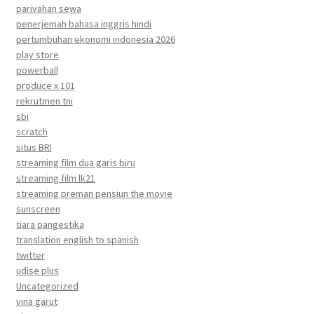
parivahan sewa
penerjemah bahasa inggris hindi
pertumbuhan ekonomi indonesia 2026
play store
powerball
produce x 101
rekrutmen tni
sbi
scratch
situs BRI
streaming film dua garis biru
streaming film lk21
streaming preman pensiun the movie
sunscreen
tiara pangestika
translation english to spanish
twitter
udise plus
Uncategorized
vina garut