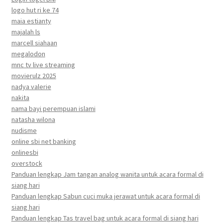
logo hut ri ke 74
maia estianty
majalah ls
marcell siahaan
megalodon
mnc tv live streaming
movierulz 2025
nadya valerie
nakita
nama bayi perempuan islami
natasha wilona
nudisme
online sbi net banking
onlinesbi
overstock
Panduan lengkap Jam tangan analog wanita untuk acara formal di
siang hari
Panduan lengkap Sabun cuci muka jerawat untuk acara formal di
siang hari
Panduan lengkap Tas travel bag untuk acara formal di siang hari