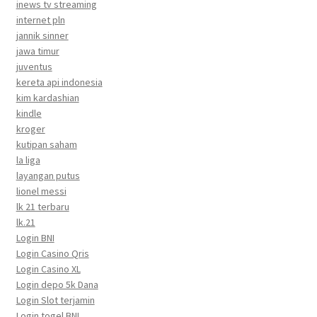
inews tv streaming
internet pln
jannik sinner
jawa timur
juventus
kereta api indonesia
kim kardashian
kindle
kroger
kutipan saham
la liga
layangan putus
lionel messi
lk 21 terbaru
lk.21
Login BNI
Login Casino Qris
Login Casino XL
Login depo 5k Dana
Login Slot terjamin
Login togel BNI