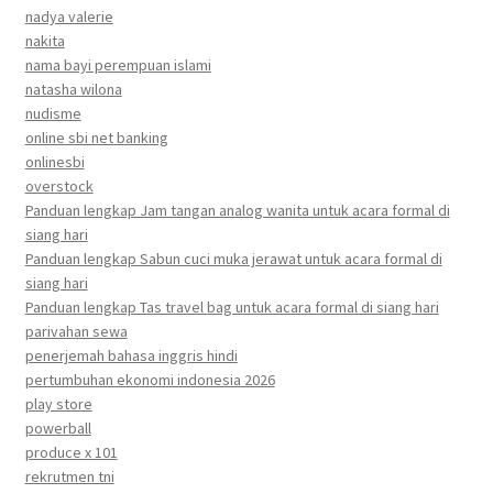
nadya valerie
nakita
nama bayi perempuan islami
natasha wilona
nudisme
online sbi net banking
onlinesbi
overstock
Panduan lengkap Jam tangan analog wanita untuk acara formal di
siang hari
Panduan lengkap Sabun cuci muka jerawat untuk acara formal di
siang hari
Panduan lengkap Tas travel bag untuk acara formal di siang hari
parivahan sewa
penerjemah bahasa inggris hindi
pertumbuhan ekonomi indonesia 2026
play store
powerball
produce x 101
rekrutmen tni