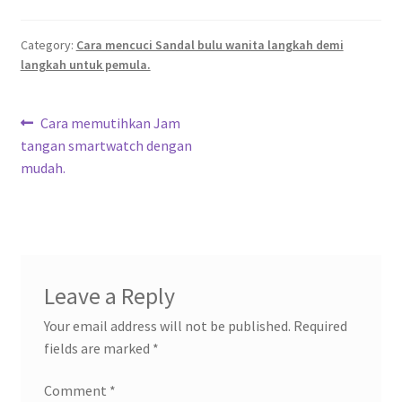
Category:
Cara mencuci Sandal bulu wanita langkah demi
langkah untuk pemula.
Post
Previous
Cara memutihkan Jam
post:
tangan smartwatch dengan
navigation
mudah.
Leave a Reply
Your email address will not be published.
Required
fields are marked
*
Comment
*