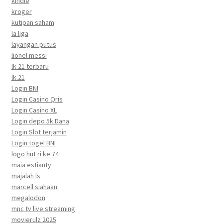
kindle
kroger
kutipan saham
la liga
layangan putus
lionel messi
lk 21 terbaru
lk.21
Login BNI
Login Casino Qris
Login Casino XL
Login depo 5k Dana
Login Slot terjamin
Login togel BNI
logo hut ri ke 74
maia estianty
majalah ls
marcell siahaan
megalodon
mnc tv live streaming
movierulz 2025