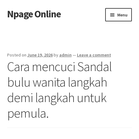
Npage Online
Skip
Skip
Menu
to
to
navigation
content
Home
Posted on
June 19, 2026
by
admin
—
Leave a comment
Cara mencuci Sandal
bulu wanita langkah
demi langkah untuk
pemula.