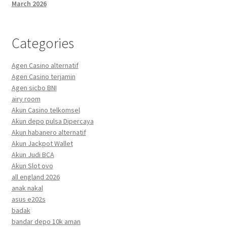
March 2026
Categories
Agen Casino alternatif
Agen Casino terjamin
Agen sicbo BNI
airy room
Akun Casino telkomsel
Akun depo pulsa Dipercaya
Akun habanero alternatif
Akun Jackpot Wallet
Akun Judi BCA
Akun Slot ovo
all england 2026
anak nakal
asus e202s
badak
bandar depo 10k aman