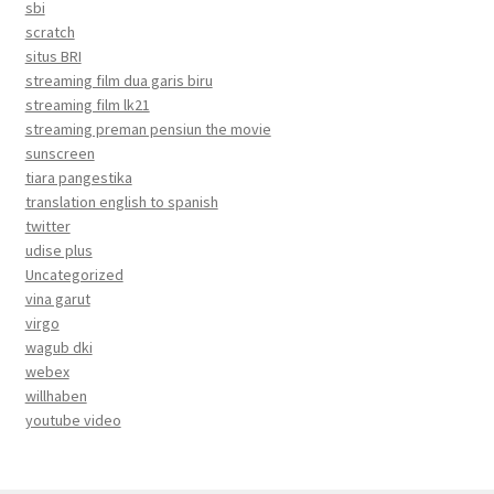
sbi
scratch
situs BRI
streaming film dua garis biru
streaming film lk21
streaming preman pensiun the movie
sunscreen
tiara pangestika
translation english to spanish
twitter
udise plus
Uncategorized
vina garut
virgo
wagub dki
webex
willhaben
youtube video