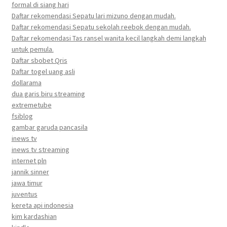
formal di siang hari
Daftar rekomendasi Sepatu lari mizuno dengan mudah.
Daftar rekomendasi Sepatu sekolah reebok dengan mudah.
Daftar rekomendasi Tas ransel wanita kecil langkah demi langkah
untuk pemula.
Daftar sbobet Qris
Daftar togel uang asli
dollarama
dua garis biru streaming
extremetube
fsiblog
gambar garuda pancasila
inews tv
inews tv streaming
internet pln
jannik sinner
jawa timur
juventus
kereta api indonesia
kim kardashian