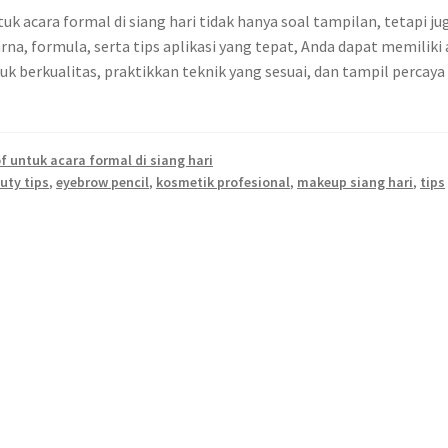
 acara formal di siang hari tidak hanya soal tampilan, tetapi ju
a, formula, serta tips aplikasi yang tepat, Anda dapat memiliki 
duk berkualitas, praktikkan teknik yang sesuai, dan tampil percaya 
 untuk acara formal di siang hari
uty tips
,
eyebrow pencil
,
kosmetik profesional
,
makeup siang hari
,
tips