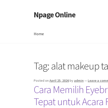
Npage Online
Skip
Skip
to
to
navigation
content
Home
Home
Tag:
alat makeup t
Posted on
April 25, 2026
by
admin
—
Leave a com
Cara Memilih Eyebr
Tepat untuk Acara F