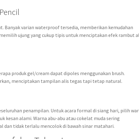
Pencil
iraut. Banyak varian waterproof tersedia, memberikan kemudahan
memilih ujung yang cukup tipis untuk menciptakan efek rambut al
berapa produk gel/cream dapat dipoles menggunakan brush.
an, menciptakan tampilan alis tegas tapi tetap natural.
luruhan penampilan. Untuk acara formal di siang hari, pilih wa
ntuk kesan alami. Warna abu-abu atau cokelat muda sering
 dan tidak terlalu mencolok di bawah sinar matahari.