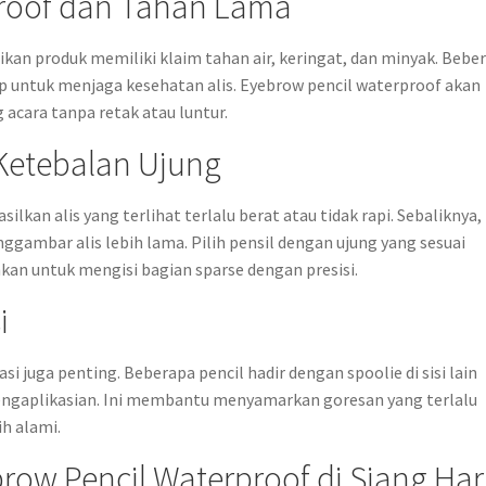
proof dan Tahan Lama
ikan produk memiliki klaim tahan air, keringat, dan minyak. Bebe
untuk menjaga kesehatan alis. Eyebrow pencil waterproof akan
 acara tanpa retak atau luntur.
Ketebalan Ujung
ilkan alis yang terlihat terlalu berat atau tidak rapi. Sebaliknya,
ggambar alis lebih lama. Pilih pensil dengan ujung yang sesuai
an untuk mengisi bagian sparse dengan presisi.
i
i juga penting. Beberapa pencil hadir dengan spoolie di sisi lain
pengaplikasian. Ini membantu menyamarkan goresan yang terlalu
h alami.
ow Pencil Waterproof di Siang Har