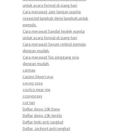
untuk acara formal di siang hari
Cara merawat Jam tangan wanita
rosegold langkah demi langkah untuk
pemula.
Cara merawat Sandal teplek wanita
untuk acara formal di siang hari
Cara merawat Serum retinol pemula
dengan mudah.
Cara merawat Tas pinggang pria
dengan mudah.
carmax
Casino Dipercaya
cecep reza
costco near me
croxyproxy
cut tari
Daftar depo 10k Dana
Daftar depo 10k terjitu
Daftar Hoki anti rungkat
Daftar Jackpot anti rungkat