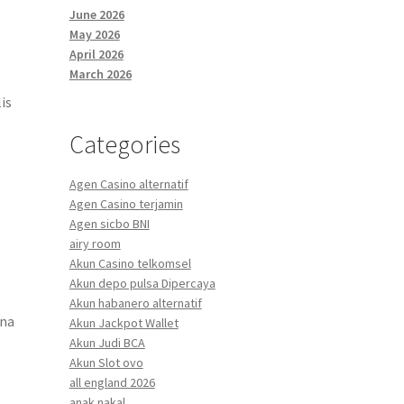
June 2026
May 2026
April 2026
March 2026
is
Categories
Agen Casino alternatif
Agen Casino terjamin
Agen sicbo BNI
airy room
Akun Casino telkomsel
Akun depo pulsa Dipercaya
Akun habanero alternatif
rna
Akun Jackpot Wallet
Akun Judi BCA
Akun Slot ovo
all england 2026
anak nakal