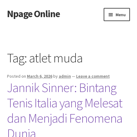
Npage Online
Skip
Skip
Menu
to
to
navigation
content
Home
Tag:
atlet muda
Posted on
March 6, 2026
by
admin
—
Leave a comment
Jannik Sinner: Bintang
Tenis Italia yang Melesat
dan Menjadi Fenomena
Dunia