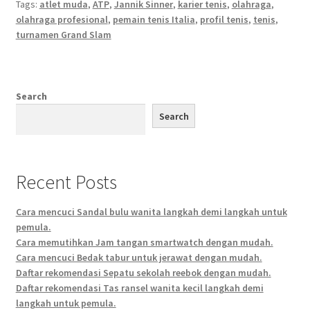
Tags:
atlet muda
,
ATP
,
Jannik Sinner
,
karier tenis
,
olahraga
,
olahraga profesional
,
pemain tenis Italia
,
profil tenis
,
tenis
,
turnamen Grand Slam
Search
Search
Recent Posts
Cara mencuci Sandal bulu wanita langkah demi langkah untuk
pemula.
Cara memutihkan Jam tangan smartwatch dengan mudah.
Cara mencuci Bedak tabur untuk jerawat dengan mudah.
Daftar rekomendasi Sepatu sekolah reebok dengan mudah.
Daftar rekomendasi Tas ransel wanita kecil langkah demi
langkah untuk pemula.