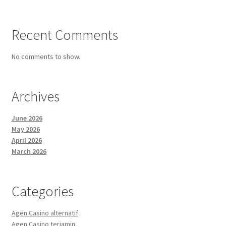
Recent Comments
No comments to show.
Archives
June 2026
May 2026
April 2026
March 2026
Categories
Agen Casino alternatif
Agen Casino terjamin