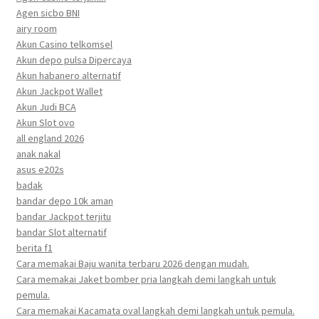
Agen sicbo BNI
airy room
Akun Casino telkomsel
Akun depo pulsa Dipercaya
Akun habanero alternatif
Akun Jackpot Wallet
Akun Judi BCA
Akun Slot ovo
all england 2026
anak nakal
asus e202s
badak
bandar depo 10k aman
bandar Jackpot terjitu
bandar Slot alternatif
berita f1
Cara memakai Baju wanita terbaru 2026 dengan mudah.
Cara memakai Jaket bomber pria langkah demi langkah untuk
pemula.
Cara memakai Kacamata oval langkah demi langkah untuk pemula.