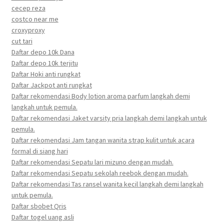
cecep reza
costco near me
croxyproxy
cut tari
Daftar depo 10k Dana
Daftar depo 10k terjitu
Daftar Hoki anti rungkat
Daftar Jackpot anti rungkat
Daftar rekomendasi Body lotion aroma parfum langkah demi
langkah untuk pemula.
Daftar rekomendasi Jaket varsity pria langkah demi langkah untuk
pemula.
Daftar rekomendasi Jam tangan wanita strap kulit untuk acara
formal di siang hari
Daftar rekomendasi Sepatu lari mizuno dengan mudah.
Daftar rekomendasi Sepatu sekolah reebok dengan mudah.
Daftar rekomendasi Tas ransel wanita kecil langkah demi langkah
untuk pemula.
Daftar sbobet Qris
Daftar togel uang asli