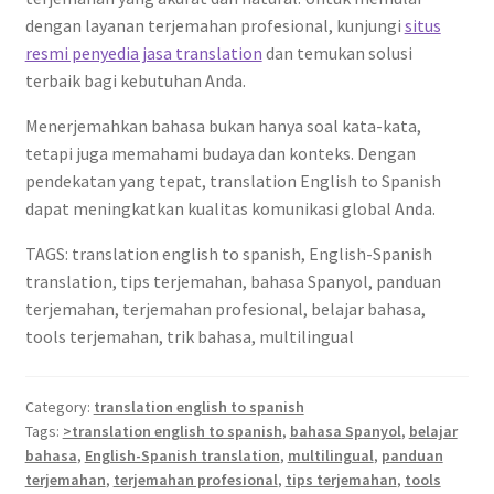
dengan layanan terjemahan profesional, kunjungi
situs
resmi penyedia jasa translation
dan temukan solusi
terbaik bagi kebutuhan Anda.
Menerjemahkan bahasa bukan hanya soal kata-kata,
tetapi juga memahami budaya dan konteks. Dengan
pendekatan yang tepat, translation English to Spanish
dapat meningkatkan kualitas komunikasi global Anda.
TAGS: translation english to spanish, English-Spanish
translation, tips terjemahan, bahasa Spanyol, panduan
terjemahan, terjemahan profesional, belajar bahasa,
tools terjemahan, trik bahasa, multilingual
Category:
translation english to spanish
Tags:
>translation english to spanish
,
bahasa Spanyol
,
belajar
bahasa
,
English-Spanish translation
,
multilingual
,
panduan
terjemahan
,
terjemahan profesional
,
tips terjemahan
,
tools