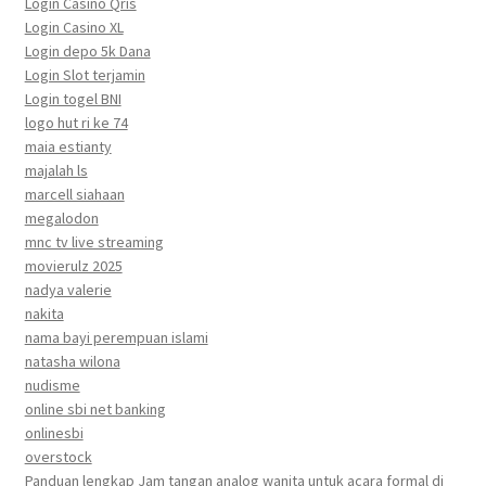
Login Casino Qris
Login Casino XL
Login depo 5k Dana
Login Slot terjamin
Login togel BNI
logo hut ri ke 74
maia estianty
majalah ls
marcell siahaan
megalodon
mnc tv live streaming
movierulz 2025
nadya valerie
nakita
nama bayi perempuan islami
natasha wilona
nudisme
online sbi net banking
onlinesbi
overstock
Panduan lengkap Jam tangan analog wanita untuk acara formal di