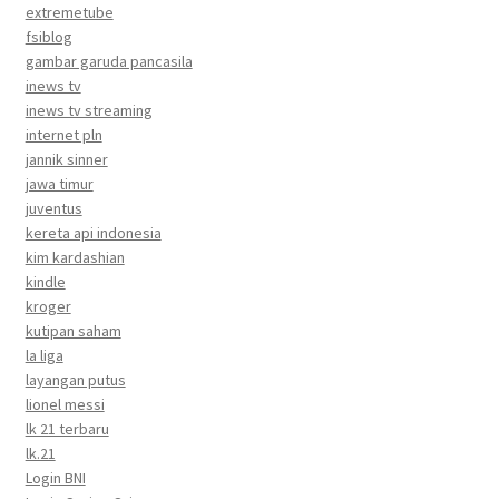
extremetube
fsiblog
gambar garuda pancasila
inews tv
inews tv streaming
internet pln
jannik sinner
jawa timur
juventus
kereta api indonesia
kim kardashian
kindle
kroger
kutipan saham
la liga
layangan putus
lionel messi
lk 21 terbaru
lk.21
Login BNI