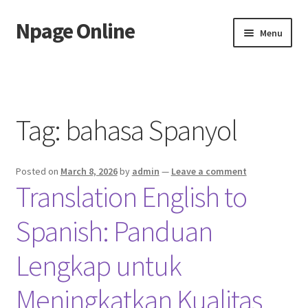
Npage Online
Skip
Skip
Menu
to
to
navigation
content
Home
Tag:
bahasa Spanyol
Posted on
March 8, 2026
by
admin
—
Leave a comment
Translation English to
Spanish: Panduan
Lengkap untuk
Meningkatkan Kualitas