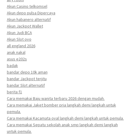
Akun Casino telkomsel
Akun depo pulsa Dipercaya
Akun habanero alternatif
Akun Jackpot Wallet
Akun Judi BCA
Akun Slot ovo
all england 2026
anak nakal
asus e202s
badak
bandar depo 10k aman
bandar Jackpot terjitu
bandar Slot alternatif
berita f1
Cara memakai Baju wanita terbaru 2026 dengan mudah.
Cara memakai Jaket bomber pria langkah demi langkah untuk
pemula.
Cara memakai Kacamata oval langkah demi langkah untuk pemula.
Cara memakai Sepatu sekolah anak smp langkah demi langkah
untuk pemula.