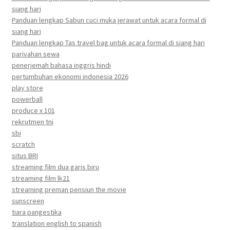
siang hari
Panduan lengkap Sabun cuci muka jerawat untuk acara formal di
siang hari
Panduan lengkap Tas travel bag untuk acara formal di siang hari
parivahan sewa
penerjemah bahasa inggris hindi
pertumbuhan ekonomi indonesia 2026
play store
powerball
produce x 101
rekrutmen tni
sbi
scratch
situs BRI
streaming film dua garis biru
streaming film lk21
streaming preman pensiun the movie
sunscreen
tiara pangestika
translation english to spanish