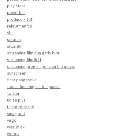
play store
powerball
produce x 101
rekrutmen tni
sbi
scratch
situs BRI
streaming film dua garis biru
streaming film lk21
streaming preman pensiun the movie
sunscreen
tiara pangestika
translation english to spanish
twitter
udise plus
Uncategorized
vina garut
virgo
wagub dki
webex