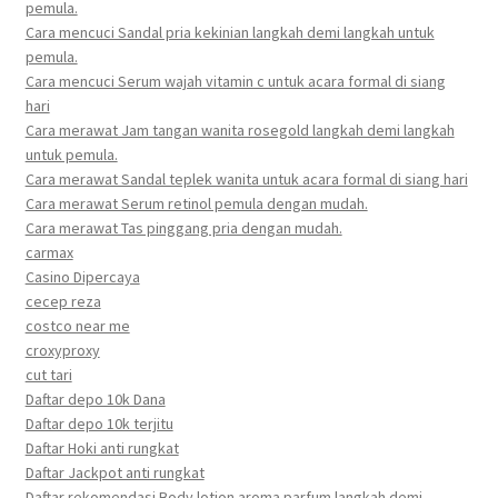
pemula.
Cara mencuci Sandal pria kekinian langkah demi langkah untuk
pemula.
Cara mencuci Serum wajah vitamin c untuk acara formal di siang
hari
Cara merawat Jam tangan wanita rosegold langkah demi langkah
untuk pemula.
Cara merawat Sandal teplek wanita untuk acara formal di siang hari
Cara merawat Serum retinol pemula dengan mudah.
Cara merawat Tas pinggang pria dengan mudah.
carmax
Casino Dipercaya
cecep reza
costco near me
croxyproxy
cut tari
Daftar depo 10k Dana
Daftar depo 10k terjitu
Daftar Hoki anti rungkat
Daftar Jackpot anti rungkat
Daftar rekomendasi Body lotion aroma parfum langkah demi