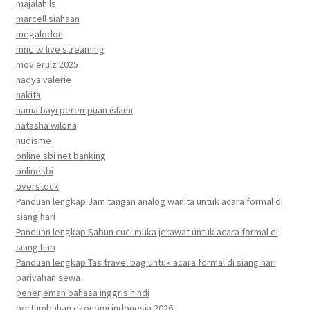
majalah ls
marcell siahaan
megalodon
mnc tv live streaming
movierulz 2025
nadya valerie
nakita
nama bayi perempuan islami
natasha wilona
nudisme
online sbi net banking
onlinesbi
overstock
Panduan lengkap Jam tangan analog wanita untuk acara formal di
siang hari
Panduan lengkap Sabun cuci muka jerawat untuk acara formal di
siang hari
Panduan lengkap Tas travel bag untuk acara formal di siang hari
parivahan sewa
penerjemah bahasa inggris hindi
pertumbuhan ekonomi indonesia 2026