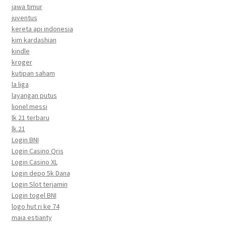
jawa timur
juventus
kereta api indonesia
kim kardashian
kindle
kroger
kutipan saham
la liga
layangan putus
lionel messi
lk 21 terbaru
lk.21
Login BNI
Login Casino Qris
Login Casino XL
Login depo 5k Dana
Login Slot terjamin
Login togel BNI
logo hut ri ke 74
maia estianty