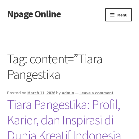
Npage Online
Skip
Skip
Menu
to
to
navigation
content
Home
Tag:
content=”Tiara
Pangestika
Posted on
March 11, 2026
by
admin
—
Leave a comment
Tiara Pangestika: Profil,
Karier, dan Inspirasi di
Dunia Kreatif Indonesia