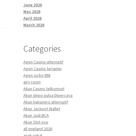
June 2026
May 2026
April 2026
March 2026
Categories
Agen Casino alternatif
Agen Casino terjamin
Agen sicbo BNI
airy room
Akun Casino telkomsel
Akun depo pulsa Dipercaya
Akun habanero alternatif
Akun Jackpot Wallet
Akun Judi BCA
Akun Slot ovo
all england 2026
anak nakal