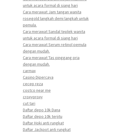
untuk acara formal di siang hari
Cara merawat Jam tangan wanita
rosegold langkah demi langkah untuk
pemula.
Cara merawat Sandal teplek wanita
untuk acara formal di siang hari
Cara merawat Serum retinol pemula
dengan mudah.
Cara merawat Tas pinggang pria
dengan mudah.
carmax
Casino Dipercaya
cecep reza
costco near me
croxyproxy
cut tari
Daftar depo 10k Dana
Daftar depo 10k terjitu
Daftar Hoki anti rungkat
Daftar Jackpot anti rungkat