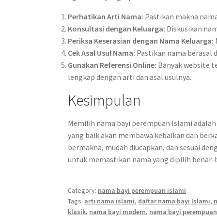
Perhatikan Arti Nama:
Pastikan makna nama 
Konsultasi dengan Keluarga:
Diskusikan nama
Periksa Keserasian dengan Nama Keluarga:
Cek Asal Usul Nama:
Pastikan nama berasal da
Gunakan Referensi Online:
Banyak website t
lengkap dengan arti dan asal usulnya.
Kesimpulan
Memilih nama bayi perempuan Islami adala
yang baik akan membawa kebaikan dan berkah
bermakna, mudah diucapkan, dan sesuai denga
untuk memastikan nama yang dipilih benar-b
Category:
nama bayi perempuan islami
Tags:
arti nama islami
,
daftar nama bayi Islami
,
klasik
,
nama bayi modern
,
nama bayi perempuan