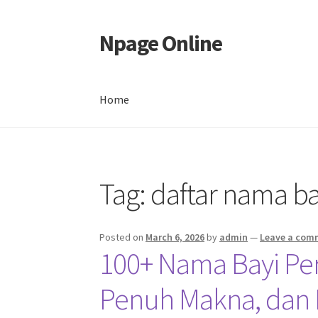
Npage Online
Skip
Skip
to
to
navigation
content
Home
Home
Tag:
daftar nama ba
Posted on
March 6, 2026
by
admin
—
Leave a com
100+ Nama Bayi Pe
Penuh Makna, dan 