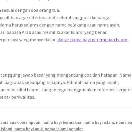
sesuai dengan doa orang tua.
 pilihan agar diterima oleh seluruh anggota keluarga.
Nama harus selaras dengan nama belakang atau nama ayah.
ri bahasa Arab atau memiliki akar Islami yang benar.
erpercaya yang menyediakan
daftar nama bayi perempuan Islami
h tanggung jawab besar yang mengandung doa dan harapan. Nama
 bagi anak sepanjang hidupnya. Pilihlah nama yang indah,
n nilai-nilai Islami. Jangan ragu menggunakan referensi terperc
enar berkualitas.
nama anak perempuan
,
nama bayi bermakna
,
nama bayi islam
,
nama ba
 islami
,
nama bayi unik
,
nama islami populer