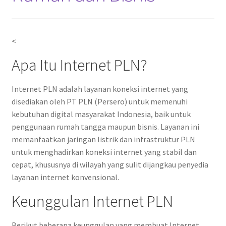
<
Apa Itu Internet PLN?
Internet PLN adalah layanan koneksi internet yang
disediakan oleh PT PLN (Persero) untuk memenuhi
kebutuhan digital masyarakat Indonesia, baik untuk
penggunaan rumah tangga maupun bisnis. Layanan ini
memanfaatkan jaringan listrik dan infrastruktur PLN
untuk menghadirkan koneksi internet yang stabil dan
cepat, khususnya di wilayah yang sulit dijangkau penyedia
layanan internet konvensional.
Keunggulan Internet PLN
Berikut beberapa keunggulan yang membuat Internet