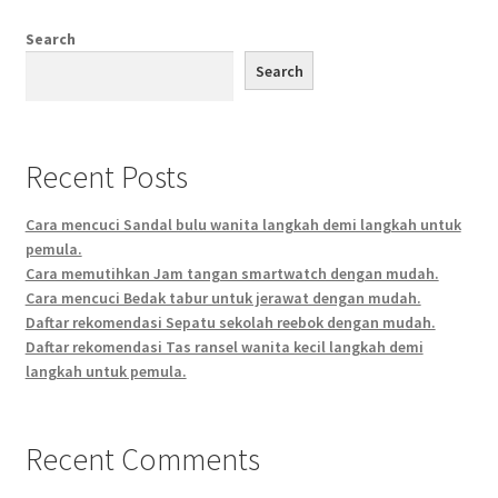
Search
Search
Recent Posts
Cara mencuci Sandal bulu wanita langkah demi langkah untuk
pemula.
Cara memutihkan Jam tangan smartwatch dengan mudah.
Cara mencuci Bedak tabur untuk jerawat dengan mudah.
Daftar rekomendasi Sepatu sekolah reebok dengan mudah.
Daftar rekomendasi Tas ransel wanita kecil langkah demi
langkah untuk pemula.
Recent Comments