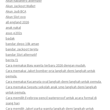
Akun habanero alternatif
Akun Jackpot Wallet
Akun Judi BCA
Akun Slot ovo
all england 2026
anak nakal
asus e202s
badak
bandar depo 10k aman
bandar Jackpot terjitu
bandar Slot alternatif
berita f1
Cara memakai Baju wanita terbaru 2026 dengan mudah.
Cara memakai Jaket bomber pria langkah demi langkah untuk
pemula.
Cara memakai Kacamata oval langkah demi langkah untuk pemula.
Cara memakai Sepatu sekolah anak smp langkah demi langkah
untuk pemula.
Cara memilih Eyebrow pencil waterproof untuk acara formal di
siang hari
Cara memilih Jaket parka wanita langkah demi langkah untuk