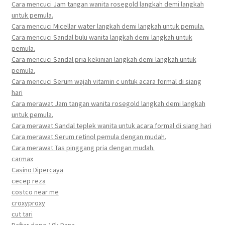
Cara mencuci Jam tangan wanita rosegold langkah demi langkah
untuk pemula.
Cara mencuci Micellar water langkah demi langkah untuk pemula.
Cara mencuci Sandal bulu wanita langkah demi langkah untuk
pemula.
Cara mencuci Sandal pria kekinian langkah demi langkah untuk
pemula.
Cara mencuci Serum wajah vitamin c untuk acara formal di siang
hari
Cara merawat Jam tangan wanita rosegold langkah demi langkah
untuk pemula.
Cara merawat Sandal teplek wanita untuk acara formal di siang hari
Cara merawat Serum retinol pemula dengan mudah.
Cara merawat Tas pinggang pria dengan mudah.
carmax
Casino Dipercaya
cecep reza
costco near me
croxyproxy
cut tari