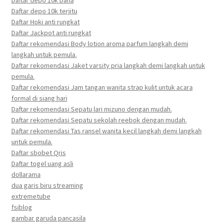
Daftar depo 10k Dana
Daftar depo 10k terjitu
Daftar Hoki anti rungkat
Daftar Jackpot anti rungkat
Daftar rekomendasi Body lotion aroma parfum langkah demi
langkah untuk pemula.
Daftar rekomendasi Jaket varsity pria langkah demi langkah untuk
pemula.
Daftar rekomendasi Jam tangan wanita strap kulit untuk acara
formal di siang hari
Daftar rekomendasi Sepatu lari mizuno dengan mudah.
Daftar rekomendasi Sepatu sekolah reebok dengan mudah.
Daftar rekomendasi Tas ransel wanita kecil langkah demi langkah
untuk pemula.
Daftar sbobet Qris
Daftar togel uang asli
dollarama
dua garis biru streaming
extremetube
fsiblog
gambar garuda pancasila