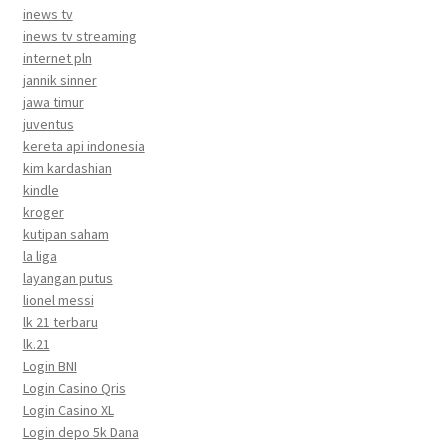
inews tv
inews tv streaming
internet pln
jannik sinner
jawa timur
juventus
kereta api indonesia
kim kardashian
kindle
kroger
kutipan saham
la liga
layangan putus
lionel messi
lk 21 terbaru
lk.21
Login BNI
Login Casino Qris
Login Casino XL
Login depo 5k Dana