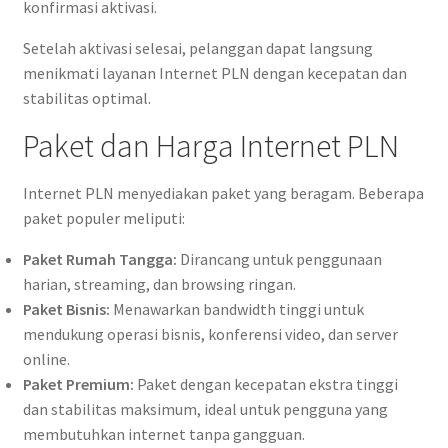
konfirmasi aktivasi.
Setelah aktivasi selesai, pelanggan dapat langsung
menikmati layanan Internet PLN dengan kecepatan dan
stabilitas optimal.
Paket dan Harga Internet PLN
Internet PLN menyediakan paket yang beragam. Beberapa
paket populer meliputi:
Paket Rumah Tangga:
Dirancang untuk penggunaan
harian, streaming, dan browsing ringan.
Paket Bisnis:
Menawarkan bandwidth tinggi untuk
mendukung operasi bisnis, konferensi video, dan server
online.
Paket Premium:
Paket dengan kecepatan ekstra tinggi
dan stabilitas maksimum, ideal untuk pengguna yang
membutuhkan internet tanpa gangguan.