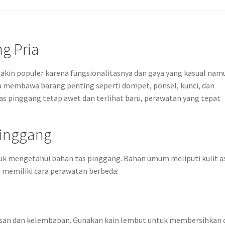
g Pria
makin populer karena fungsionalitasnya dan gaya yang kasual nam
membawa barang penting seperti dompet, ponsel, kunci, dan
 tas pinggang tetap awet dan terlihat baru, perawatan yang tepat
inggang
k mengetahui bahan tas pinggang. Bahan umum meliputi kulit as
an memiliki cara perawatan berbeda:
oresan dan kelembaban. Gunakan kain lembut untuk membersihkan 