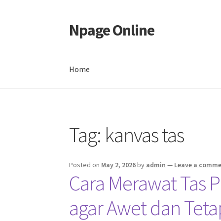
Npage Online
Skip
Skip
to
to
navigation
content
Home
Home
Tag:
kanvas tas
Posted on
May 2, 2026
by
admin
—
Leave a comm
Cara Merawat Tas 
agar Awet dan Tetap