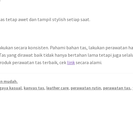
 tetap awet dan tampil stylish setiap saat.
ilakukan secara konsisten. Pahami bahan tas, lakukan perawatan h
Tas yang dirawat baik tidak hanya bertahan lama tetapi juga selal
roduk perawatan tas terbaik, cek
link
secara alami.
an mudah.
gaya kasual
,
kanvas tas
,
leather care
,
perawatan rutin
,
perawatan tas
,