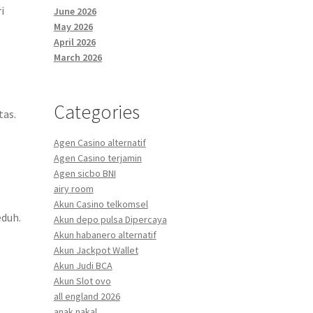
i
June 2026
May 2026
April 2026
March 2026
Categories
tas.
Agen Casino alternatif
Agen Casino terjamin
Agen sicbo BNI
airy room
Akun Casino telkomsel
eduh.
Akun depo pulsa Dipercaya
Akun habanero alternatif
Akun Jackpot Wallet
Akun Judi BCA
Akun Slot ovo
all england 2026
anak nakal