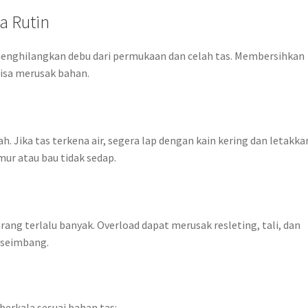
a Rutin
menghilangkan debu dari permukaan dan celah tas. Membersihkan
sa merusak bahan.
. Jika tas terkena air, segera lap dengan kain kering dan letakkan
ur atau bau tidak sedap.
 terlalu banyak. Overload dapat merusak resleting, tali, dan
n seimbang.
berkala sesuai bahan tas: