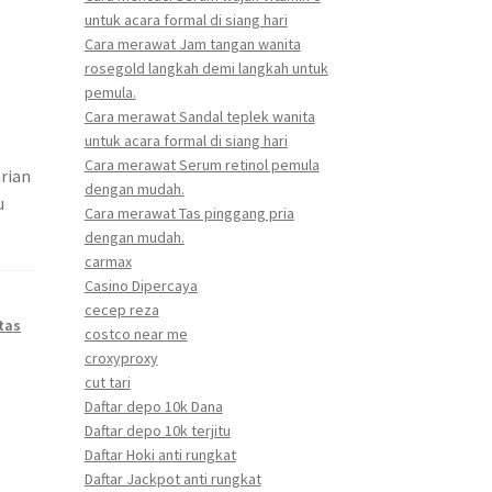
untuk acara formal di siang hari
Cara merawat Jam tangan wanita
rosegold langkah demi langkah untuk
pemula.
Cara merawat Sandal teplek wanita
untuk acara formal di siang hari
Cara merawat Serum retinol pemula
arian
dengan mudah.
u
Cara merawat Tas pinggang pria
dengan mudah.
carmax
Casino Dipercaya
cecep reza
tas
costco near me
croxyproxy
cut tari
Daftar depo 10k Dana
Daftar depo 10k terjitu
Daftar Hoki anti rungkat
Daftar Jackpot anti rungkat