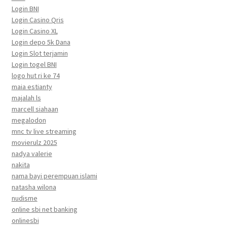
Login BNI
Login Casino Qris
Login Casino XL
Login depo 5k Dana
Login Slot terjamin
Login togel BNI
logo hut ri ke 74
maia estianty
majalah ls
marcell siahaan
megalodon
mnc tv live streaming
movierulz 2025
nadya valerie
nakita
nama bayi perempuan islami
natasha wilona
nudisme
online sbi net banking
onlinesbi