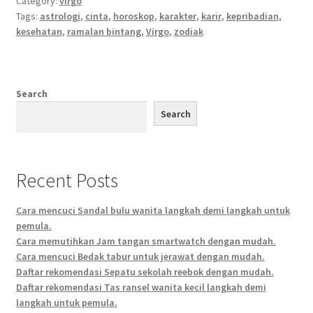
Category:
virgo
Tags:
astrologi
,
cinta
,
horoskop
,
karakter
,
karir
,
kepribadian
,
kesehatan
,
ramalan bintang
,
Virgo
,
zodiak
Search
Search
Recent Posts
Cara mencuci Sandal bulu wanita langkah demi langkah untuk
pemula.
Cara memutihkan Jam tangan smartwatch dengan mudah.
Cara mencuci Bedak tabur untuk jerawat dengan mudah.
Daftar rekomendasi Sepatu sekolah reebok dengan mudah.
Daftar rekomendasi Tas ransel wanita kecil langkah demi
langkah untuk pemula.