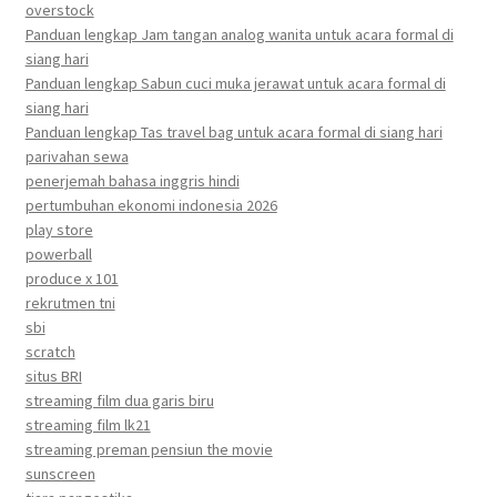
overstock
Panduan lengkap Jam tangan analog wanita untuk acara formal di
siang hari
Panduan lengkap Sabun cuci muka jerawat untuk acara formal di
siang hari
Panduan lengkap Tas travel bag untuk acara formal di siang hari
parivahan sewa
penerjemah bahasa inggris hindi
pertumbuhan ekonomi indonesia 2026
play store
powerball
produce x 101
rekrutmen tni
sbi
scratch
situs BRI
streaming film dua garis biru
streaming film lk21
streaming preman pensiun the movie
sunscreen