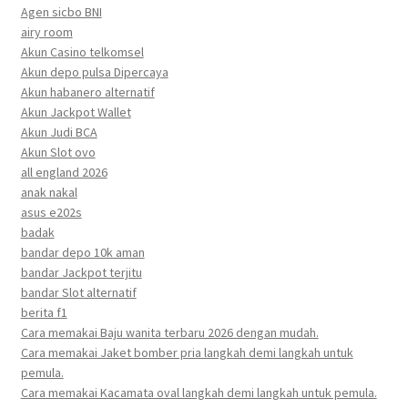
Agen sicbo BNI
airy room
Akun Casino telkomsel
Akun depo pulsa Dipercaya
Akun habanero alternatif
Akun Jackpot Wallet
Akun Judi BCA
Akun Slot ovo
all england 2026
anak nakal
asus e202s
badak
bandar depo 10k aman
bandar Jackpot terjitu
bandar Slot alternatif
berita f1
Cara memakai Baju wanita terbaru 2026 dengan mudah.
Cara memakai Jaket bomber pria langkah demi langkah untuk
pemula.
Cara memakai Kacamata oval langkah demi langkah untuk pemula.