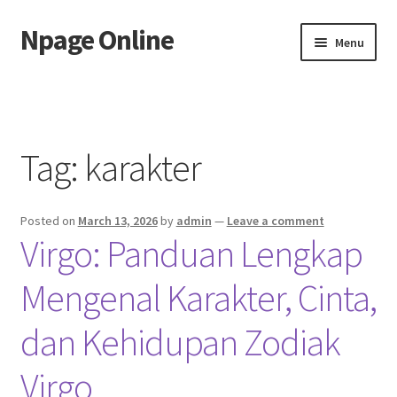
Npage Online
Skip
Skip
Menu
to
to
navigation
content
Home
Tag:
karakter
Posted on
March 13, 2026
by
admin
—
Leave a comment
Virgo: Panduan Lengkap
Mengenal Karakter, Cinta,
dan Kehidupan Zodiak
Virgo