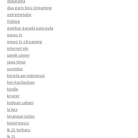
dollarama
dua garis biru streaming
extremetube
fsiblog
gambar garuda pancasila
inews tv
inews tv streaming
internet pln
jannik sinner
jawa timur
juventus
kereta api indonesia
kim kardashian
kindle
kroger
kutipan saham
la liga
layangan putus
lionel messi
lk 21 terbaru
lk.21