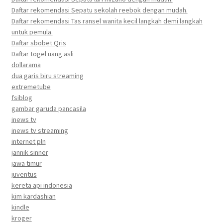
Daftar rekomendasi Sepatu sekolah reebok dengan mudah.
Daftar rekomendasi Tas ransel wanita kecil langkah demi langkah
untuk pemula.
Daftar sbobet Qris
Daftar togel uang asli
dollarama
dua garis biru streaming
extremetube
fsiblog
gambar garuda pancasila
inews tv
inews tv streaming
internet pln
jannik sinner
jawa timur
juventus
kereta api indonesia
kim kardashian
kindle
kroger