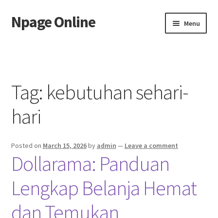
Npage Online
Skip
Skip
Menu
to
to
navigation
content
Home
Tag:
kebutuhan sehari-
hari
Posted on
March 15, 2026
by
admin
—
Leave a comment
Dollarama: Panduan
Lengkap Belanja Hemat
dan Temukan