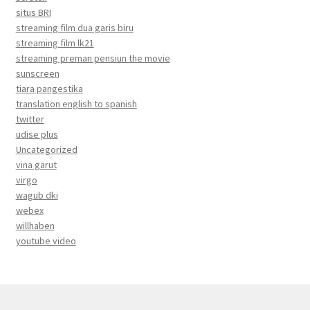
situs BRI
streaming film dua garis biru
streaming film lk21
streaming preman pensiun the movie
sunscreen
tiara pangestika
translation english to spanish
twitter
udise plus
Uncategorized
vina garut
virgo
wagub dki
webex
willhaben
youtube video