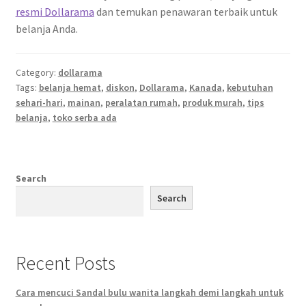
resmi Dollarama
dan temukan penawaran terbaik untuk
belanja Anda.
Category:
dollarama
Tags:
belanja hemat
,
diskon
,
Dollarama
,
Kanada
,
kebutuhan
sehari-hari
,
mainan
,
peralatan rumah
,
produk murah
,
tips
belanja
,
toko serba ada
Search
Search
Recent Posts
Cara mencuci Sandal bulu wanita langkah demi langkah untuk