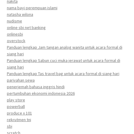
nakita
nama bayi perempuan islami
natasha wilona
nudisme
online sbi net banking
onlinesbi
overstock
Panduan lengkap Jam tangan analog wanita untuk acara formal di
siang hari
Panduan lengkap Sabun cuci muka jerawat untuk acara formal di
siang hari
Panduan lengkap Tas travel bag untuk acara formal di siang hari
parivahan sewa
penerjemah bahasa inggris hindi
pertumbuhan ekonomi indonesia 2026
play store
powerball
produce x 101
rekrutmen tni
sbi
scratch