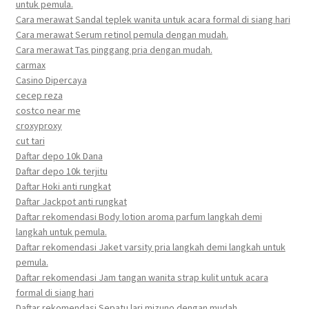
untuk pemula.
Cara merawat Sandal teplek wanita untuk acara formal di siang hari
Cara merawat Serum retinol pemula dengan mudah.
Cara merawat Tas pinggang pria dengan mudah.
carmax
Casino Dipercaya
cecep reza
costco near me
croxyproxy
cut tari
Daftar depo 10k Dana
Daftar depo 10k terjitu
Daftar Hoki anti rungkat
Daftar Jackpot anti rungkat
Daftar rekomendasi Body lotion aroma parfum langkah demi
langkah untuk pemula.
Daftar rekomendasi Jaket varsity pria langkah demi langkah untuk
pemula.
Daftar rekomendasi Jam tangan wanita strap kulit untuk acara
formal di siang hari
Daftar rekomendasi Sepatu lari mizuno dengan mudah.