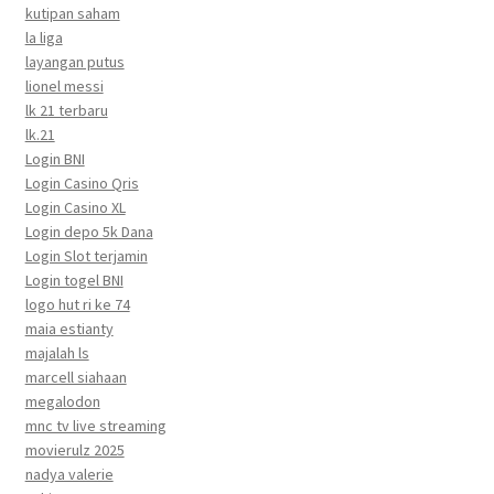
kutipan saham
la liga
layangan putus
lionel messi
lk 21 terbaru
lk.21
Login BNI
Login Casino Qris
Login Casino XL
Login depo 5k Dana
Login Slot terjamin
Login togel BNI
logo hut ri ke 74
maia estianty
majalah ls
marcell siahaan
megalodon
mnc tv live streaming
movierulz 2025
nadya valerie