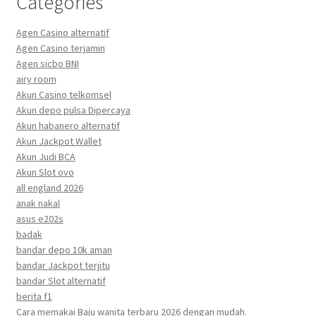
Categories
Agen Casino alternatif
Agen Casino terjamin
Agen sicbo BNI
airy room
Akun Casino telkomsel
Akun depo pulsa Dipercaya
Akun habanero alternatif
Akun Jackpot Wallet
Akun Judi BCA
Akun Slot ovo
all england 2026
anak nakal
asus e202s
badak
bandar depo 10k aman
bandar Jackpot terjitu
bandar Slot alternatif
berita f1
Cara memakai Baju wanita terbaru 2026 dengan mudah.