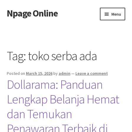
Npage Online
Skip
Skip
Menu
to
to
navigation
content
Home
Tag:
toko serba ada
Posted on
March 15, 2026
by
admin
—
Leave a comment
Dollarama: Panduan
Lengkap Belanja Hemat
dan Temukan
Penawaran Terbaik di