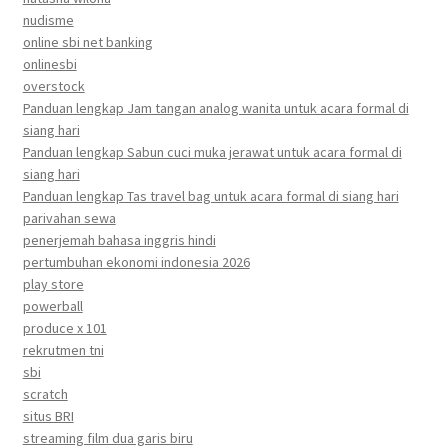
nudisme
online sbi net banking
onlinesbi
overstock
Panduan lengkap Jam tangan analog wanita untuk acara formal di
siang hari
Panduan lengkap Sabun cuci muka jerawat untuk acara formal di
siang hari
Panduan lengkap Tas travel bag untuk acara formal di siang hari
parivahan sewa
penerjemah bahasa inggris hindi
pertumbuhan ekonomi indonesia 2026
play store
powerball
produce x 101
rekrutmen tni
sbi
scratch
situs BRI
streaming film dua garis biru