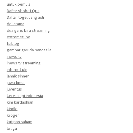
untuk pemula.
Daftar sbobet Qris
Daftar togel uang asli
dollarama
dua garis biru streaming
extremetube
fsiblog
gambar garuda pancasila
inews tv
inews tv streaming
internet pln
jannik sinner
jawa timur
juventus
kereta api indonesia
kim kardashian
kindle
kroger
kutipan saham
la liga