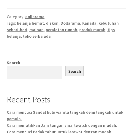
Category:
dollarama
Tags:
belanja hemat
,
diskon
,
Dollarama
,
Kanada
,
kebutuhan
sehari-hari
,
mainan
,
peralatan rumah
,
produk murah
,
tips
belanja
,
toko serba ada
Search
Search
Recent Posts
Cara mencuci Sandal bulu wanita langkah demi langkah untuk
pemula.
Cara memutihkan Jam tangan smartwatch dengan mudah.
Cara mencuci Bedak tabur untuk jerawat dengan mudah.