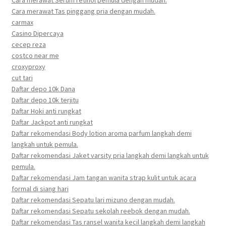
Cara merawat Serum retinol pemula dengan mudah.
Cara merawat Tas pinggang pria dengan mudah.
carmax
Casino Dipercaya
cecep reza
costco near me
croxyproxy
cut tari
Daftar depo 10k Dana
Daftar depo 10k terjitu
Daftar Hoki anti rungkat
Daftar Jackpot anti rungkat
Daftar rekomendasi Body lotion aroma parfum langkah demi
langkah untuk pemula.
Daftar rekomendasi Jaket varsity pria langkah demi langkah untuk
pemula.
Daftar rekomendasi Jam tangan wanita strap kulit untuk acara
formal di siang hari
Daftar rekomendasi Sepatu lari mizuno dengan mudah.
Daftar rekomendasi Sepatu sekolah reebok dengan mudah.
Daftar rekomendasi Tas ransel wanita kecil langkah demi langkah