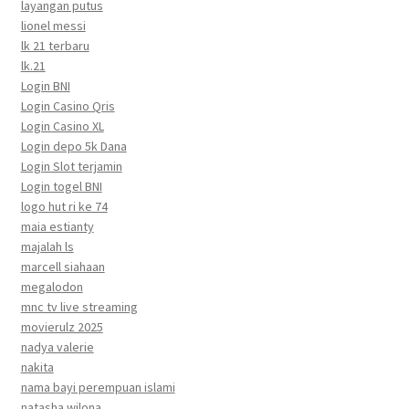
layangan putus
lionel messi
lk 21 terbaru
lk.21
Login BNI
Login Casino Qris
Login Casino XL
Login depo 5k Dana
Login Slot terjamin
Login togel BNI
logo hut ri ke 74
maia estianty
majalah ls
marcell siahaan
megalodon
mnc tv live streaming
movierulz 2025
nadya valerie
nakita
nama bayi perempuan islami
natasha wilona