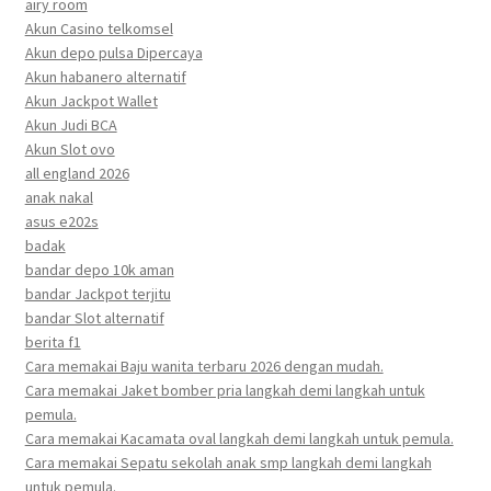
airy room
Akun Casino telkomsel
Akun depo pulsa Dipercaya
Akun habanero alternatif
Akun Jackpot Wallet
Akun Judi BCA
Akun Slot ovo
all england 2026
anak nakal
asus e202s
badak
bandar depo 10k aman
bandar Jackpot terjitu
bandar Slot alternatif
berita f1
Cara memakai Baju wanita terbaru 2026 dengan mudah.
Cara memakai Jaket bomber pria langkah demi langkah untuk
pemula.
Cara memakai Kacamata oval langkah demi langkah untuk pemula.
Cara memakai Sepatu sekolah anak smp langkah demi langkah
untuk pemula.