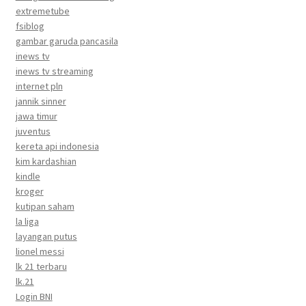
extremetube
fsiblog
gambar garuda pancasila
inews tv
inews tv streaming
internet pln
jannik sinner
jawa timur
juventus
kereta api indonesia
kim kardashian
kindle
kroger
kutipan saham
la liga
layangan putus
lionel messi
lk 21 terbaru
lk.21
Login BNI