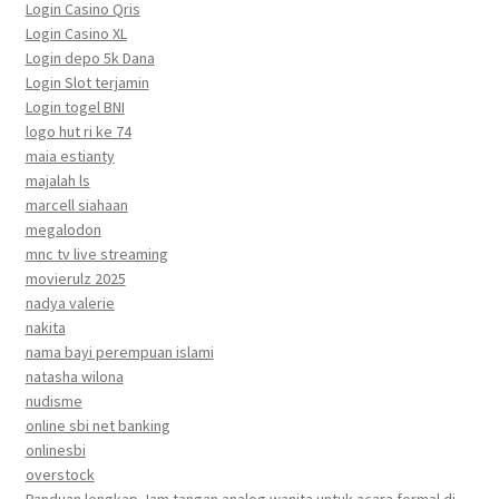
Login Casino Qris
Login Casino XL
Login depo 5k Dana
Login Slot terjamin
Login togel BNI
logo hut ri ke 74
maia estianty
majalah ls
marcell siahaan
megalodon
mnc tv live streaming
movierulz 2025
nadya valerie
nakita
nama bayi perempuan islami
natasha wilona
nudisme
online sbi net banking
onlinesbi
overstock