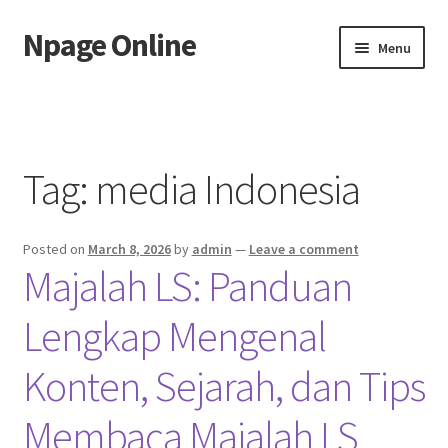
Npage Online
Skip
Skip
Menu
to
to
navigation
content
Home
Tag:
media Indonesia
Posted on
March 8, 2026
by
admin
—
Leave a comment
Majalah LS: Panduan
Lengkap Mengenal
Konten, Sejarah, dan Tips
Membaca Majalah LS