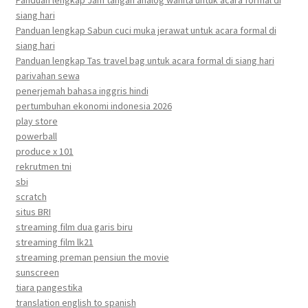
Panduan lengkap Jam tangan analog wanita untuk acara formal di
siang hari
Panduan lengkap Sabun cuci muka jerawat untuk acara formal di
siang hari
Panduan lengkap Tas travel bag untuk acara formal di siang hari
parivahan sewa
penerjemah bahasa inggris hindi
pertumbuhan ekonomi indonesia 2026
play store
powerball
produce x 101
rekrutmen tni
sbi
scratch
situs BRI
streaming film dua garis biru
streaming film lk21
streaming preman pensiun the movie
sunscreen
tiara pangestika
translation english to spanish