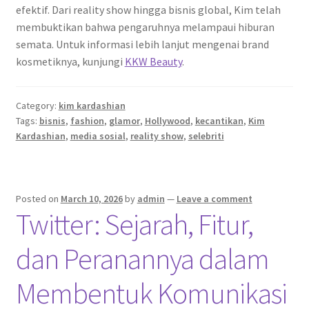
efektif. Dari reality show hingga bisnis global, Kim telah
membuktikan bahwa pengaruhnya melampaui hiburan
semata. Untuk informasi lebih lanjut mengenai brand
kosmetiknya, kunjungi
KKW Beauty
.
Category:
kim kardashian
Tags:
bisnis
,
fashion
,
glamor
,
Hollywood
,
kecantikan
,
Kim
Kardashian
,
media sosial
,
reality show
,
selebriti
Posted on
March 10, 2026
by
admin
—
Leave a comment
Twitter: Sejarah, Fitur,
dan Peranannya dalam
Membentuk Komunikasi