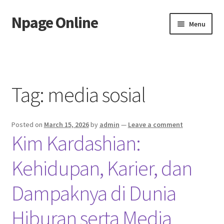
Npage Online
Skip
Skip
Menu
to
to
navigation
content
Home
Tag:
media sosial
Posted on
March 15, 2026
by
admin
—
Leave a comment
Kim Kardashian:
Kehidupan, Karier, dan
Dampaknya di Dunia
Hiburan serta Media