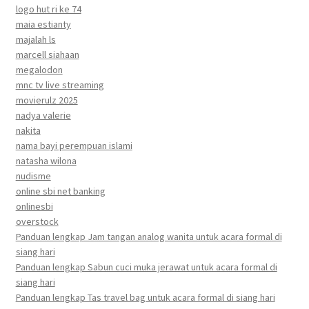
logo hut ri ke 74
maia estianty
majalah ls
marcell siahaan
megalodon
mnc tv live streaming
movierulz 2025
nadya valerie
nakita
nama bayi perempuan islami
natasha wilona
nudisme
online sbi net banking
onlinesbi
overstock
Panduan lengkap Jam tangan analog wanita untuk acara formal di
siang hari
Panduan lengkap Sabun cuci muka jerawat untuk acara formal di
siang hari
Panduan lengkap Tas travel bag untuk acara formal di siang hari