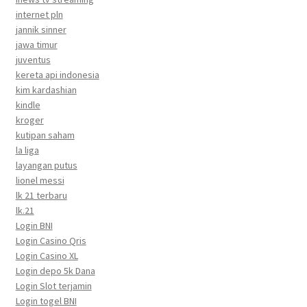
internet pln
jannik sinner
jawa timur
juventus
kereta api indonesia
kim kardashian
kindle
kroger
kutipan saham
la liga
layangan putus
lionel messi
lk 21 terbaru
lk.21
Login BNI
Login Casino Qris
Login Casino XL
Login depo 5k Dana
Login Slot terjamin
Login togel BNI