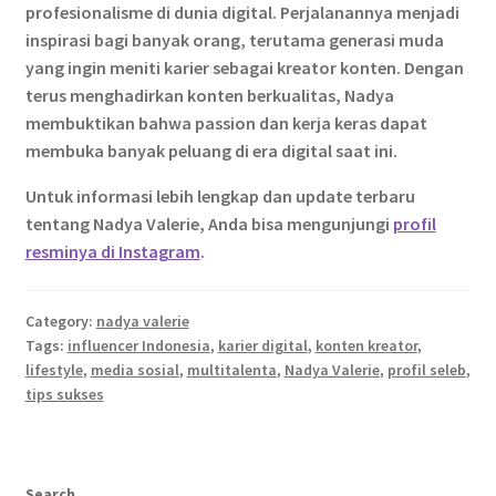
profesionalisme di dunia digital. Perjalanannya menjadi
inspirasi bagi banyak orang, terutama generasi muda
yang ingin meniti karier sebagai kreator konten. Dengan
terus menghadirkan konten berkualitas, Nadya
membuktikan bahwa passion dan kerja keras dapat
membuka banyak peluang di era digital saat ini.
Untuk informasi lebih lengkap dan update terbaru
tentang Nadya Valerie, Anda bisa mengunjungi
profil
resminya di Instagram
.
Category:
nadya valerie
Tags:
influencer Indonesia
,
karier digital
,
konten kreator
,
lifestyle
,
media sosial
,
multitalenta
,
Nadya Valerie
,
profil seleb
,
tips sukses
Search