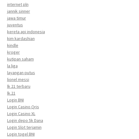
internet pln
jannik sinner
jawa timur
juventus
kereta api indonesia
kim kardashian
kindle
kroger
kutipan saham
la liga
layangan putus
lionel messi
lk 21 terbaru
lk.21
Login BNI
Login Casino Qris
Login Casino XL
Login depo 5k Dana
Login Slot terjamin
Login togel BNI