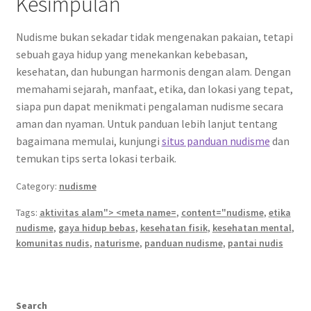
Kesimpulan
Nudisme bukan sekadar tidak mengenakan pakaian, tetapi
sebuah gaya hidup yang menekankan kebebasan,
kesehatan, dan hubungan harmonis dengan alam. Dengan
memahami sejarah, manfaat, etika, dan lokasi yang tepat,
siapa pun dapat menikmati pengalaman nudisme secara
aman dan nyaman. Untuk panduan lebih lanjut tentang
bagaimana memulai, kunjungi
situs panduan nudisme
dan
temukan tips serta lokasi terbaik.
Category:
nudisme
Tags:
aktivitas alam"> <meta name=
,
content="nudisme
,
etika
nudisme
,
gaya hidup bebas
,
kesehatan fisik
,
kesehatan mental
,
komunitas nudis
,
naturisme
,
panduan nudisme
,
pantai nudis
Search