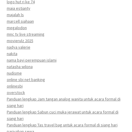
logo hut ri ke 74
maia estianty
majalah ls
marcell siahaan
megalodon
mnc tv live streaming
movierulz 2025
nadya valerie
nakita
nama bayi perempuan islami
natasha wilona
nudisme
online sbi net banking
onlinesbi
overstock
Panduan lengkap Jam tangan analog wanita untuk acara formal di
siang hari
Panduan lengkap Sabun cuci muka jerawat untuk acara formal di
siang hari
Panduan lengkap Tas travel bag untuk acara formal di siang hari
parivahan sewa