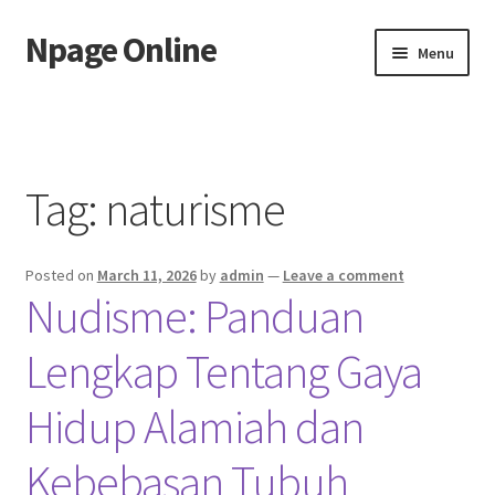
Npage Online
Skip
Skip
Menu
to
to
navigation
content
Home
Tag:
naturisme
Posted on
March 11, 2026
by
admin
—
Leave a comment
Nudisme: Panduan
Lengkap Tentang Gaya
Hidup Alamiah dan
Kebebasan Tubuh