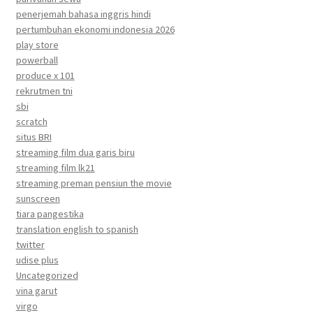
penerjemah bahasa inggris hindi
pertumbuhan ekonomi indonesia 2026
play store
powerball
produce x 101
rekrutmen tni
sbi
scratch
situs BRI
streaming film dua garis biru
streaming film lk21
streaming preman pensiun the movie
sunscreen
tiara pangestika
translation english to spanish
twitter
udise plus
Uncategorized
vina garut
virgo