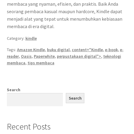
membaca yang nyaman, efisien, dan praktis. Baik Anda
seorang pembaca kasual maupun hardcore, Kindle dapat
menjadi alat yang tepat untuk menumbuhkan kebiasaan
membaca di era digital.
Category:
kindle
Tags:
Amazon Kindle
,
buku digital
,
content="Kindle
,
e-book
,
e-
reader
,
Oasis
,
Paperwhite
,
perpustakaan digital">
,
teknologi
membaca
,
tips membaca
Search
Search
Recent Posts