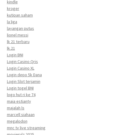
kindle
kroger
kutipan saham
la liga
layangan putus
lionel messi
lk 21 terbaru
lk.21
Login BNI
Login Casino Qris
Login Casino XL
Login depo 5k Dana
Login Slot terjamin
Login togel BNI
logo hut ri ke 74
maia estianty
majalah ls
marcell siahaan
megalodon
mnc tv live streaming
movierulz 2025