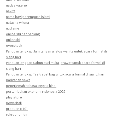
nadya valerie
nakita
nama bayi perempuan islami
natasha wilona
nudisme
online sbi net banking
onlinesbi
overstock
Panduan lengkap Jam tangan analog wanita untuk acara formal di
siang hari
Panduan lengkap Sabun cuci muka jerawat untuk acara formal di
siang hari
Panduan lengkap Tas travel bag untuk acara formal di siang hari
parivahan sewa
penerjemah bahasa inggris hindi
pertumbuhan ekonomi indonesia 2026
play store
powerball
produce x 101
rekrutmen tni