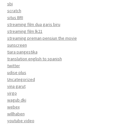
sbi
scratch
situs BRI
streaming film dua garis biru
streaming film lk21
streaming preman pensiun the movie
sunscreen
tiara pangestika
translation english to spanish
twitter
udise plus
Uncategorized
vina garut
virgo
wagub dki
webex
willhaben
youtube video