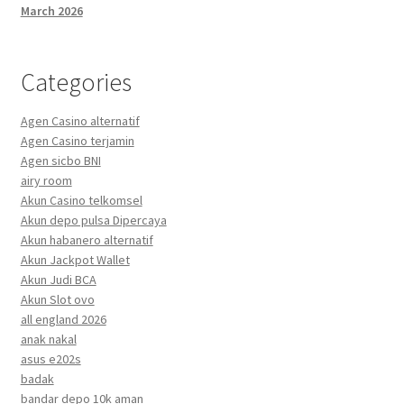
March 2026
Categories
Agen Casino alternatif
Agen Casino terjamin
Agen sicbo BNI
airy room
Akun Casino telkomsel
Akun depo pulsa Dipercaya
Akun habanero alternatif
Akun Jackpot Wallet
Akun Judi BCA
Akun Slot ovo
all england 2026
anak nakal
asus e202s
badak
bandar depo 10k aman