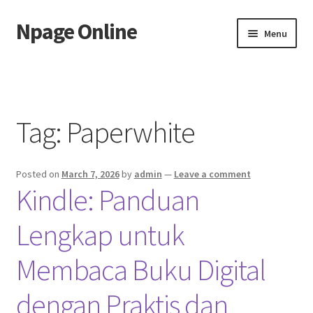
Npage Online
Skip
Skip
Menu
to
to
navigation
content
Home
Tag:
Paperwhite
Posted on
March 7, 2026
by
admin
—
Leave a comment
Kindle: Panduan
Lengkap untuk
Membaca Buku Digital
dengan Praktis dan