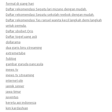
formal di siang hari
Daftar rekomendasi Sepatu lari mizuno dengan mudah.
Daftar rekomendasi Sepatu sekolah reebok dengan mudah.
Daftar rekomendasi Tas ransel wanita kecil langkah demi langkah
untuk pemula.
Daftar sbobet Qris
Daftar togel uang asli
dollarama
dua garis biru streaming
extremetube
fsiblog
gambar garuda pancasila
inews tv
inews tv streaming
internet pln
jannik sinner
jawa timur
juventus
kereta api indonesia
kim kardashian