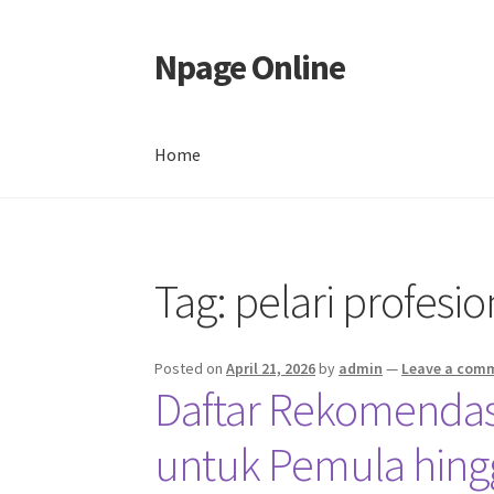
Npage Online
Skip
Skip
to
to
navigation
content
Home
Home
Tag:
pelari profesio
Posted on
April 21, 2026
by
admin
—
Leave a com
Daftar Rekomendasi
untuk Pemula hingg