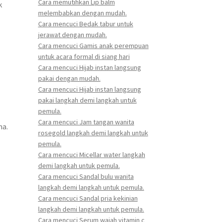
Cara memutihkan Lip balm
k
melembabkan dengan mudah.
Cara mencuci Bedak tabur untuk
jerawat dengan mudah.
Cara mencuci Gamis anak perempuan
untuk acara formal di siang hari
Cara mencuci Hijab instan langsung
pakai dengan mudah.
Cara mencuci Hijab instan langsung
pakai langkah demi langkah untuk
pemula.
Cara mencuci Jam tangan wanita
ma.
rosegold langkah demi langkah untuk
pemula.
Cara mencuci Micellar water langkah
demi langkah untuk pemula.
Cara mencuci Sandal bulu wanita
langkah demi langkah untuk pemula.
Cara mencuci Sandal pria kekinian
langkah demi langkah untuk pemula.
Cara mencuci Serum wajah vitamin c