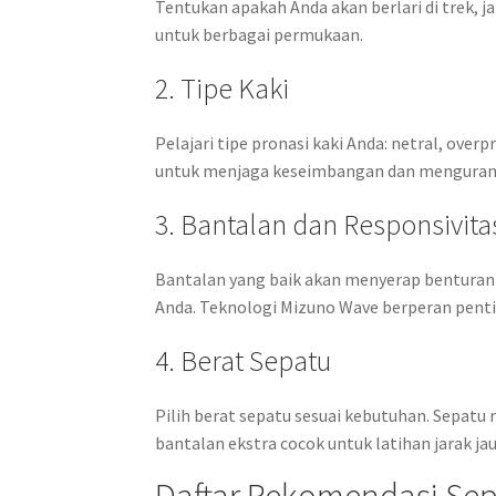
Tentukan apakah Anda akan berlari di trek, j
untuk berbagai permukaan.
2. Tipe Kaki
Pelajari tipe pronasi kaki Anda: netral, over
untuk menjaga keseimbangan dan mengurangi
3. Bantalan dan Responsivita
Bantalan yang baik akan menyerap benturan 
Anda. Teknologi Mizuno Wave berperan pentin
4. Berat Sepatu
Pilih berat sepatu sesuai kebutuhan. Sepatu 
bantalan ekstra cocok untuk latihan jarak jau