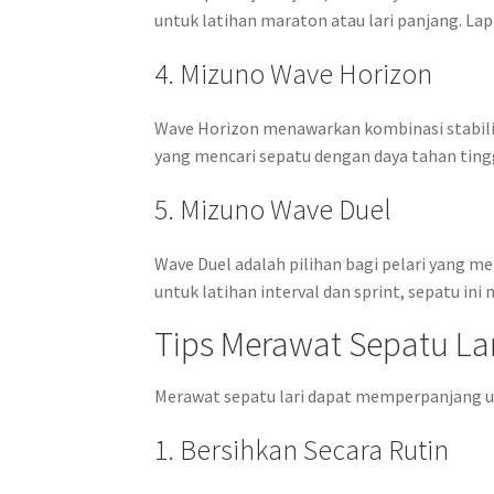
untuk latihan maraton atau lari panjang. L
4. Mizuno Wave Horizon
Wave Horizon menawarkan kombinasi stabilit
yang mencari sepatu dengan daya tahan tingg
5. Mizuno Wave Duel
Wave Duel adalah pilihan bagi pelari yang m
untuk latihan interval dan sprint, sepatu ini
Tips Merawat Sepatu La
Merawat sepatu lari dapat memperpanjang um
1. Bersihkan Secara Rutin