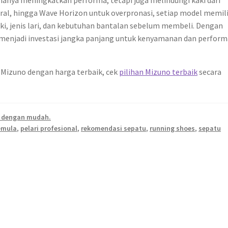
 hanya meningkatkan performa, tetapi juga melindungi kaki dari
etral, hingga Wave Horizon untuk overpronasi, setiap model memili
ki, jenis lari, dan kebutuhan bantalan sebelum membeli. Dengan
 menjadi investasi jangka panjang untuk kenyamanan dan perform
Mizuno dengan harga terbaik, cek
pilihan Mizuno terbaik
secara
o dengan mudah.
emula
,
pelari profesional
,
rekomendasi sepatu
,
running shoes
,
sepatu