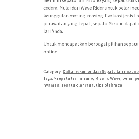
Memilih sepatu lari Mizuno yang tepat tidak
cedera. Mulai dari Wave Rider untuk pelari n
keunggulan masing-masing. Evaluasi jenis ka
perawatan yang tepat, sepatu Mizuno dapat
lari Anda.
Untuk mendapatkan berbagai pilihan sepatu 
online.
Category:
Daftar rekomendasi Sepatu lari mizun
Tags:
>sepatu lari mizuno
,
Mizuno Wave
,
pelari p
nyaman
,
sepatu olahraga
,
tips olahraga