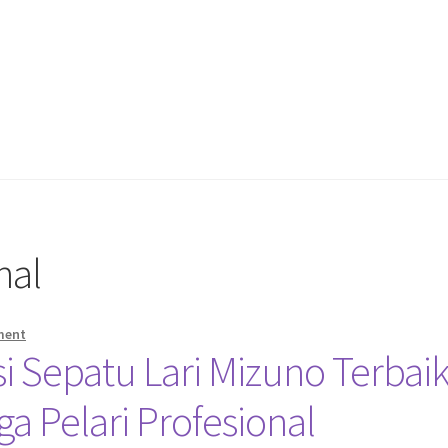
nal
ment
 Sepatu Lari Mizuno Terbai
a Pelari Profesional