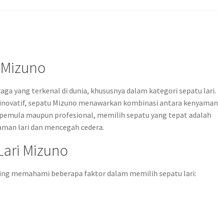
 Mizuno
ga yang terkenal di dunia, khususnya dalam kategori sepatu lari.
 inovatif, sepatu Mizuno menawarkan kombinasi antara kenyaman
ri pemula maupun profesional, memilih sepatu yang tepat adalah
aman lari dan mencegah cedera.
Lari Mizuno
ng memahami beberapa faktor dalam memilih sepatu lari: