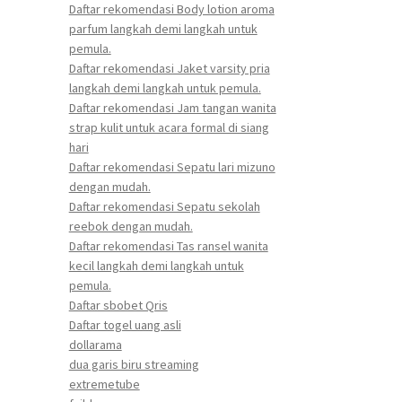
Daftar rekomendasi Body lotion aroma
parfum langkah demi langkah untuk
pemula.
Daftar rekomendasi Jaket varsity pria
langkah demi langkah untuk pemula.
Daftar rekomendasi Jam tangan wanita
strap kulit untuk acara formal di siang
hari
Daftar rekomendasi Sepatu lari mizuno
dengan mudah.
Daftar rekomendasi Sepatu sekolah
reebok dengan mudah.
Daftar rekomendasi Tas ransel wanita
kecil langkah demi langkah untuk
pemula.
Daftar sbobet Qris
Daftar togel uang asli
dollarama
dua garis biru streaming
extremetube