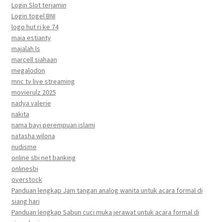
Login Slot terjamin
Login togel BNI
logo hut ri ke 74
maia estianty
majalah ls
marcell siahaan
megalodon
mnc tv live streaming
movierulz 2025
nadya valerie
nakita
nama bayi perempuan islami
natasha wilona
nudisme
online sbi net banking
onlinesbi
overstock
Panduan lengkap Jam tangan analog wanita untuk acara formal di
siang hari
Panduan lengkap Sabun cuci muka jerawat untuk acara formal di