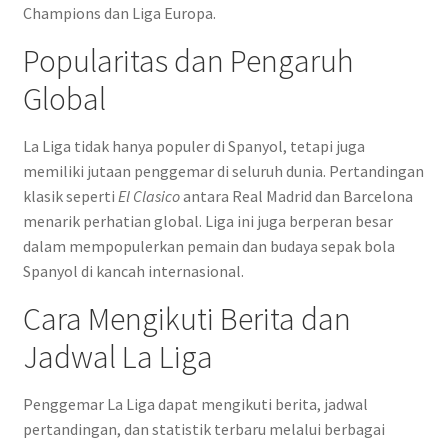
Champions dan Liga Europa.
Popularitas dan Pengaruh
Global
La Liga tidak hanya populer di Spanyol, tetapi juga
memiliki jutaan penggemar di seluruh dunia. Pertandingan
klasik seperti
El Clasico
antara Real Madrid dan Barcelona
menarik perhatian global. Liga ini juga berperan besar
dalam mempopulerkan pemain dan budaya sepak bola
Spanyol di kancah internasional.
Cara Mengikuti Berita dan
Jadwal La Liga
Penggemar La Liga dapat mengikuti berita, jadwal
pertandingan, dan statistik terbaru melalui berbagai