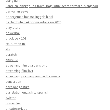
siang hari
Panduan lengkap Tas travel bag untuk acara formal di siang hari
parivahan sewa
penerjemah bahasa inggris hindi
pertumbuhan ekonomi indonesia 2026
play store
powerball
produce x 101
rekrutmen tni
sbi
scratch
situs BRI
streaming film dua garis biru
streaming film lk21
streaming preman pensiun the movie
sunscreen
tiara pangestika
translation english to spanish
twitter
udise plus
Uncategorized