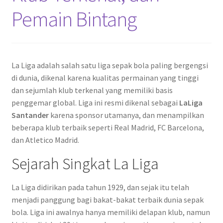
Pemain Bintang
La Liga adalah salah satu liga sepak bola paling bergengsi
di dunia, dikenal karena kualitas permainan yang tinggi
dan sejumlah klub terkenal yang memiliki basis
penggemar global. Liga ini resmi dikenal sebagai
LaLiga
Santander
karena sponsor utamanya, dan menampilkan
beberapa klub terbaik seperti Real Madrid, FC Barcelona,
dan Atletico Madrid.
Sejarah Singkat La Liga
La Liga didirikan pada tahun 1929, dan sejak itu telah
menjadi panggung bagi bakat-bakat terbaik dunia sepak
bola. Liga ini awalnya hanya memiliki delapan klub, namun