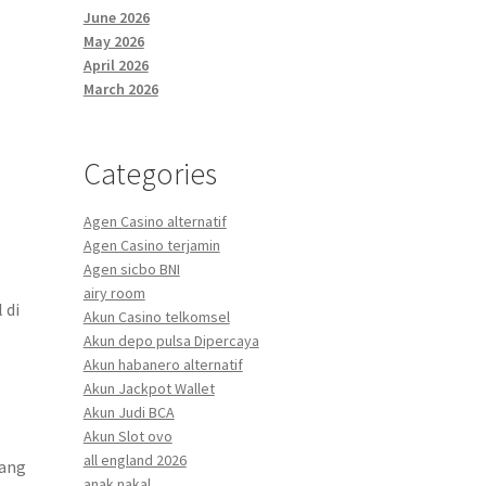
June 2026
May 2026
April 2026
March 2026
Categories
Agen Casino alternatif
Agen Casino terjamin
Agen sicbo BNI
airy room
 di
Akun Casino telkomsel
Akun depo pulsa Dipercaya
Akun habanero alternatif
Akun Jackpot Wallet
Akun Judi BCA
Akun Slot ovo
all england 2026
yang
anak nakal