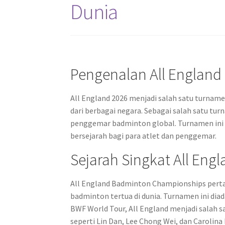
Dunia
Pengenalan All England
All England 2026 menjadi salah satu turnam
dari berbagai negara. Sebagai salah satu tur
penggemar badminton global. Turnamen ini 
bersejarah bagi para atlet dan penggemar.
Sejarah Singkat All Eng
All England Badminton Championships pertam
badminton tertua di dunia. Turnamen ini diad
BWF World Tour, All England menjadi salah s
seperti Lin Dan, Lee Chong Wei, dan Carolina 