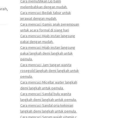
Cara memutihkan Lip balm
melembabkan dengan mudah.
arah,
Cara mencuci Bedak tabur untuk
jerawat dengan mudah.
Cara mencuci Gamis anak perempuan
untuk acara formal di siang hari
Cara mencuci Hijab instan langsung
pakai dengan mudah.
Cara mencuci Hijab instan langsung
pakai langkah demi langkah untuk
pemula.
Cara mencuci Jam tangan wanita
rosegold langkah demi langkah untuk
pemula.
Cara mencuci Micellar water langkah
demi langkah untuk pemula.
Cara mencuci Sandal bulu wanita
langkah demi langkah untuk pemula.
Cara mencuci Sandal pria kekinian
langkah demi langkah untuk pemula.
Cara mencuci Serum wajah vitamin c