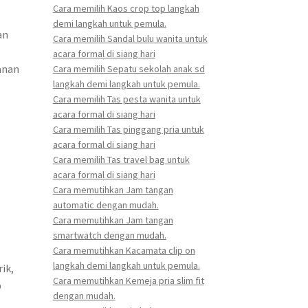
Cara memilih Kaos crop top langkah
demi langkah untuk pemula.
an
Cara memilih Sandal bulu wanita untuk
acara formal di siang hari
anan
Cara memilih Sepatu sekolah anak sd
langkah demi langkah untuk pemula.
Cara memilih Tas pesta wanita untuk
acara formal di siang hari
Cara memilih Tas pinggang pria untuk
acara formal di siang hari
Cara memilih Tas travel bag untuk
acara formal di siang hari
Cara memutihkan Jam tangan
automatic dengan mudah.
Cara memutihkan Jam tangan
smartwatch dengan mudah.
Cara memutihkan Kacamata clip on
langkah demi langkah untuk pemula.
ik,
Cara memutihkan Kemeja pria slim fit
p
dengan mudah.