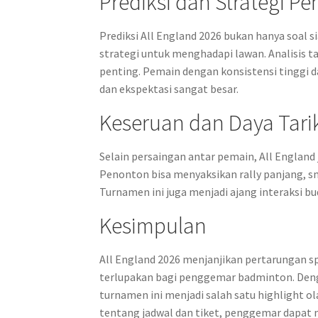
Prediksi dan Strategi P
Prediksi All England 2026 bukan hanya soal
strategi untuk menghadapi lawan. Analisis t
penting. Pemain dengan konsistensi tinggi d
dan ekspektasi sangat besar.
Keseruan dan Daya Tar
Selain persaingan antar pemain, All England
Penonton bisa menyaksikan rally panjang, sma
Turnamen ini juga menjadi ajang interaksi b
Kesimpulan
All England 2026 menjanjikan pertarungan 
terlupakan bagi penggemar badminton. Denga
turnamen ini menjadi salah satu highlight ol
tentang jadwal dan tiket, penggemar dapat