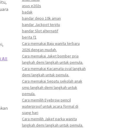
itu,
asus e202s
uara
badak
bandar depo 10k aman
bandar Jackpot terjitu
bandar Slot alternatif
berita f1
Cara memakai Baju wanita terbaru
i,
2026 dengan mudah.
Cara memakai Jaket bomber pria
i All
langkah demi langkah untuk pemula.
Cara memakai Kacamata oval langkah
demi langkah untuk pemula.
Cara memakai Sepatu sekolah anak
smp langkah demi langkah untuk
pemula.
Cara memilih Eyebrow pencil
waterproof untuk acara formal di
akan
siang hari
Cara memilih Jaket parka wanita
langkah demi langkah untuk pemula.