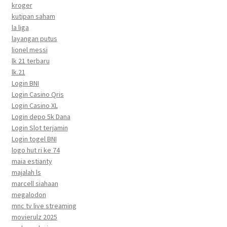
kroger
kutipan saham
la liga
layangan putus
lionel messi
lk 21 terbaru
lk.21
Login BNI
Login Casino Qris
Login Casino XL
Login depo 5k Dana
Login Slot terjamin
Login togel BNI
logo hut ri ke 74
maia estianty
majalah ls
marcell siahaan
megalodon
mnc tv live streaming
movierulz 2025