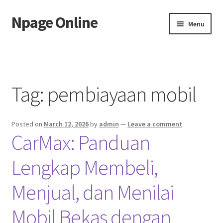
Npage Online
Skip
Skip
Menu
to
to
navigation
content
Home
Tag:
pembiayaan mobil
Posted on
March 12, 2026
by
admin
—
Leave a comment
CarMax: Panduan
Lengkap Membeli,
Menjual, dan Menilai
Mobil Bekas dengan