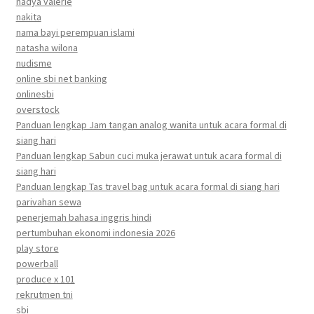
nadya valerie
nakita
nama bayi perempuan islami
natasha wilona
nudisme
online sbi net banking
onlinesbi
overstock
Panduan lengkap Jam tangan analog wanita untuk acara formal di
siang hari
Panduan lengkap Sabun cuci muka jerawat untuk acara formal di
siang hari
Panduan lengkap Tas travel bag untuk acara formal di siang hari
parivahan sewa
penerjemah bahasa inggris hindi
pertumbuhan ekonomi indonesia 2026
play store
powerball
produce x 101
rekrutmen tni
sbi