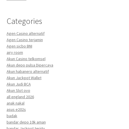
Categories
Agen Casino alternatif
Agen Casino terjamin
Agen sicbo BNI
airy room
Akun Casino telkomsel
Akun depo pulsa Dipercaya
Akun habanero alternatif
Akun Jackpot Wallet
Akun Judi BCA
Akun Slot ovo
all england 2026
anak nakal
asus e202s
badak
bandar depo 10k aman
bandar Jackpot terjitu