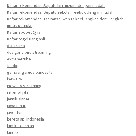
Daftar rekomendasi Sepatu lari mizuno dengan mudah.
Daftar rekomendasi Sepatu sekolah reebok dengan mudah.
Daftar rekomendasi Tas ransel wanita kecil langkah demi langkah
untuk pemula.
Daftar sbobet Qris
Daftar togel uang asli
dollarama
dua garis biru streaming
extremetube
fsiblog
gambar garuda pancasila
inews tv
inews tv streaming
internet pln
jannik sinner
jawa timur
juventus
kereta api indonesia
kim kardashian
kindle