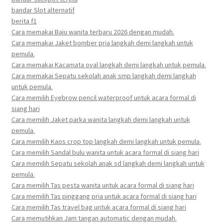
bandar Slot alternatif
berita f1
Cara memakai Baju wanita terbaru 2026 dengan mudah.
Cara memakai Jaket bomber pria langkah demi langkah untuk
pemula.
Cara memakai Kacamata oval langkah demi langkah untuk pemula.
Cara memakai Sepatu sekolah anak smp langkah demi langkah
untuk pemula.
Cara memilih Eyebrow pencil waterproof untuk acara formal di
siang hari
Cara memilih Jaket parka wanita langkah demi langkah untuk
pemula.
Cara memilih Kaos crop top langkah demi langkah untuk pemula.
Cara memilih Sandal bulu wanita untuk acara formal di siang hari
Cara memilih Sepatu sekolah anak sd langkah demi langkah untuk
pemula.
Cara memilih Tas pesta wanita untuk acara formal di siang hari
Cara memilih Tas pinggang pria untuk acara formal di siang hari
Cara memilih Tas travel bag untuk acara formal di siang hari
Cara memutihkan Jam tangan automatic dengan mudah.