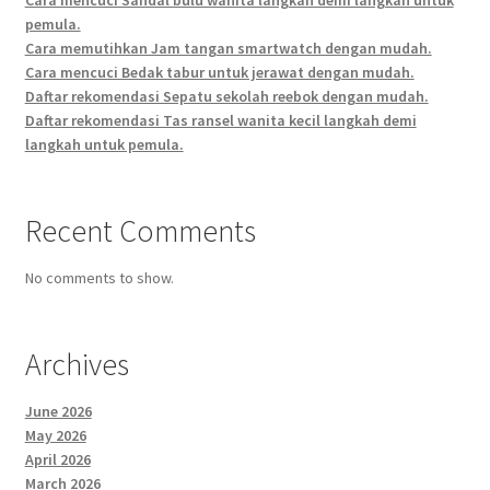
Cara mencuci Sandal bulu wanita langkah demi langkah untuk
pemula.
Cara memutihkan Jam tangan smartwatch dengan mudah.
Cara mencuci Bedak tabur untuk jerawat dengan mudah.
Daftar rekomendasi Sepatu sekolah reebok dengan mudah.
Daftar rekomendasi Tas ransel wanita kecil langkah demi
langkah untuk pemula.
Recent Comments
No comments to show.
Archives
June 2026
May 2026
April 2026
March 2026