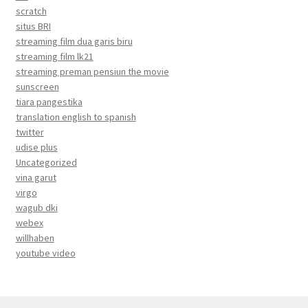
scratch
situs BRI
streaming film dua garis biru
streaming film lk21
streaming preman pensiun the movie
sunscreen
tiara pangestika
translation english to spanish
twitter
udise plus
Uncategorized
vina garut
virgo
wagub dki
webex
willhaben
youtube video