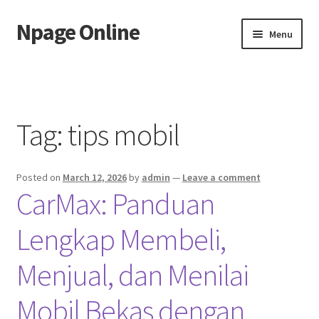
Npage Online
Skip
Skip
Menu
to
to
navigation
content
Home
Tag:
tips mobil
Posted on
March 12, 2026
by
admin
—
Leave a comment
CarMax: Panduan
Lengkap Membeli,
Menjual, dan Menilai
Mobil Bekas dengan