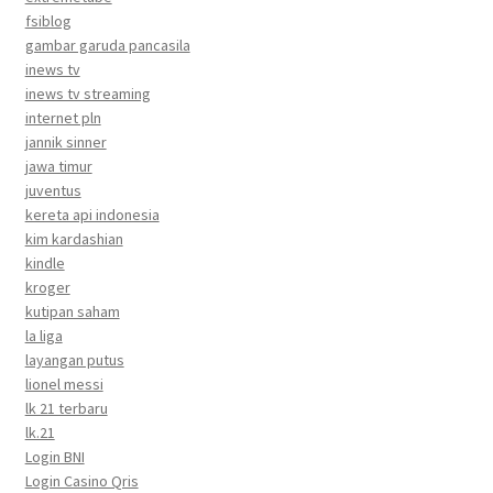
fsiblog
gambar garuda pancasila
inews tv
inews tv streaming
internet pln
jannik sinner
jawa timur
juventus
kereta api indonesia
kim kardashian
kindle
kroger
kutipan saham
la liga
layangan putus
lionel messi
lk 21 terbaru
lk.21
Login BNI
Login Casino Qris