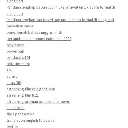
siang hari
Panduan lengkap Sabun cuci muka jerawat untuk acara formal di
siang hari
Panduan lengkap Tas travel bag untuk acara formal di siang hari
parivahan sewa
penerjemah bahasa inggris hindi
pertumbuhan ekonomi indonesia 2026
play store
powerball
produce x 101
rekrutmen tni
sbi
scratch
situs BRI
streaming film dua garis biru
streaming film lk21
streaming preman pensiun the movie
sunscreen
tiara pangestika
translation english to spanish
twitter