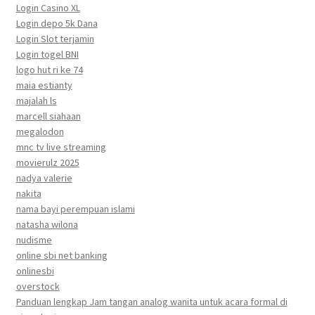
Login Casino XL
Login depo 5k Dana
Login Slot terjamin
Login togel BNI
logo hut ri ke 74
maia estianty
majalah ls
marcell siahaan
megalodon
mnc tv live streaming
movierulz 2025
nadya valerie
nakita
nama bayi perempuan islami
natasha wilona
nudisme
online sbi net banking
onlinesbi
overstock
Panduan lengkap Jam tangan analog wanita untuk acara formal di