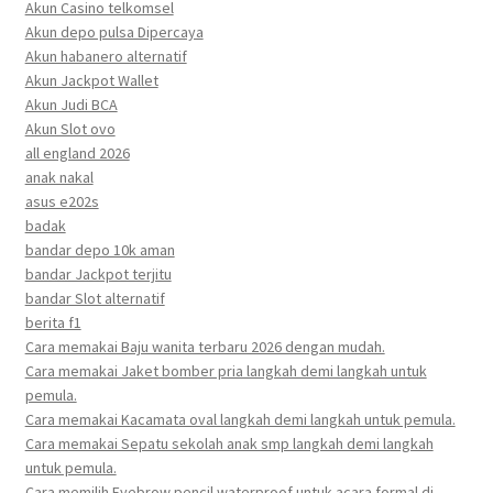
Akun Casino telkomsel
Akun depo pulsa Dipercaya
Akun habanero alternatif
Akun Jackpot Wallet
Akun Judi BCA
Akun Slot ovo
all england 2026
anak nakal
asus e202s
badak
bandar depo 10k aman
bandar Jackpot terjitu
bandar Slot alternatif
berita f1
Cara memakai Baju wanita terbaru 2026 dengan mudah.
Cara memakai Jaket bomber pria langkah demi langkah untuk
pemula.
Cara memakai Kacamata oval langkah demi langkah untuk pemula.
Cara memakai Sepatu sekolah anak smp langkah demi langkah
untuk pemula.
Cara memilih Eyebrow pencil waterproof untuk acara formal di