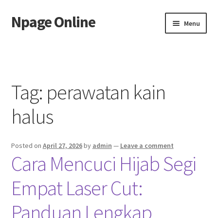
Npage Online
Skip
Skip
Menu
to
to
navigation
content
Home
Tag:
perawatan kain
halus
Posted on
April 27, 2026
by
admin
—
Leave a comment
Cara Mencuci Hijab Segi
Empat Laser Cut:
Panduan Lengkap