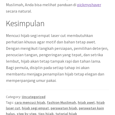
Muslimah, Anda bisa melihat panduan di
pickmyshaver
secara natural.
Kesimpulan
Mencuci hijab segi empat laser cut membutuhkan
perhatian khusus agar motif dan bahan tetap awet.
Dengan mengikuti langkah persiapan, pemilihan deterjen,
pencucian tangan, pengeringan yang tepat, dan setrika
lembut, hijab akan tetap tampak rapi dan tahan lama.
Bagi pemula, disiplin pada setiap tahap ini akan
membantu menjaga penampilan hijab tetap elegan dan
memperpanjang umur pakai.
Category:
Uncategorized
Tags:
cara mencuci hijab
,
fashion Muslimah
,
hijab awet
,
hijab
laser cut
,
hijab segi empat
,
perawatan hijab
,
perawatan kain
halus
,
step by step
,
tips hijab
,
tutorial hijab