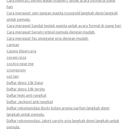
Cara mencuci Serum wajah vitamin c untuk acara formal di siang
hari
Cara merawat Jam tangan wanita rosegold langkah demi langkah
untuk pemula.
Cara merawat Sandal teplek wanita untuk acara formal di siang hari
Cara merawat Serum retinol pemula dengan mudah.
Cara merawat Tas pinggang pria dengan mudah.
carmax
Casino Dipercaya
cecep reza
costco near me
croxyproxy
cut tari
Daftar depo 10k Dana
Daftar depo 10k terjitu
Daftar Hoki anti rungkat
Daftar Jackpot anti rungkat
Daftar rekomendasi Body lotion aroma parfum langkah demi
langkah untuk pemula.
Daftar rekomendasi Jaket varsity pria langkah demi langkah untuk
pemula.