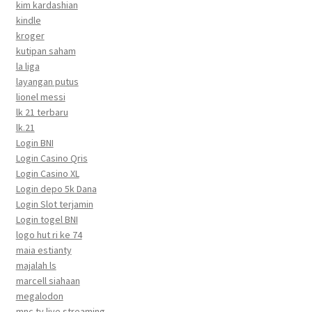
kim kardashian
kindle
kroger
kutipan saham
la liga
layangan putus
lionel messi
lk 21 terbaru
lk.21
Login BNI
Login Casino Qris
Login Casino XL
Login depo 5k Dana
Login Slot terjamin
Login togel BNI
logo hut ri ke 74
maia estianty
majalah ls
marcell siahaan
megalodon
mnc tv live streaming