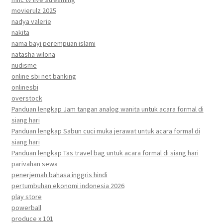
movierulz 2025
nadya valerie
nakita
nama bayi perempuan islami
natasha wilona
nudisme
online sbi net banking
onlinesbi
overstock
Panduan lengkap Jam tangan analog wanita untuk acara formal di
siang hari
Panduan lengkap Sabun cuci muka jerawat untuk acara formal di
siang hari
Panduan lengkap Tas travel bag untuk acara formal di siang hari
parivahan sewa
penerjemah bahasa inggris hindi
pertumbuhan ekonomi indonesia 2026
play store
powerball
produce x 101