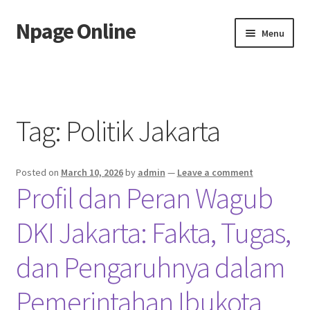
Npage Online
Skip
Skip
Menu
to
to
navigation
content
Home
Tag:
Politik Jakarta
Posted on
March 10, 2026
by
admin
—
Leave a comment
Profil dan Peran Wagub
DKI Jakarta: Fakta, Tugas,
dan Pengaruhnya dalam
Pemerintahan Ibukota