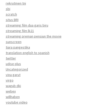
rekrutmen tni
sbi
scratch
situs BRI
streaming film dua garis biru
streaming film lk21
streaming preman pensiun the movie
sunscreen
tiara pangestika
translation english to spanish
twitter
udise plus
Uncategorized
vina garut
virgo
wagub dki
webex
willhaben
youtube video