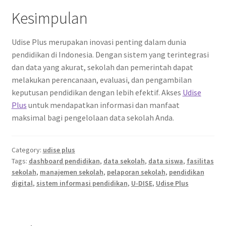
Kesimpulan
Udise Plus merupakan inovasi penting dalam dunia
pendidikan di Indonesia. Dengan sistem yang terintegrasi
dan data yang akurat, sekolah dan pemerintah dapat
melakukan perencanaan, evaluasi, dan pengambilan
keputusan pendidikan dengan lebih efektif. Akses
Udise
Plus
untuk mendapatkan informasi dan manfaat
maksimal bagi pengelolaan data sekolah Anda.
Category:
udise plus
Tags:
dashboard pendidikan
,
data sekolah
,
data siswa
,
fasilitas
sekolah
,
manajemen sekolah
,
pelaporan sekolah
,
pendidikan
digital
,
sistem informasi pendidikan
,
U-DISE
,
Udise Plus