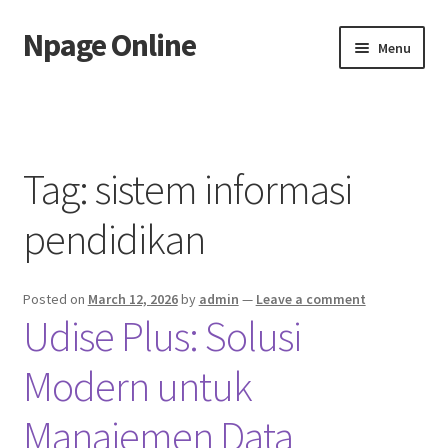
Npage Online
Skip
Skip
Menu
to
to
navigation
content
Home
Tag:
sistem informasi
pendidikan
Posted on
March 12, 2026
by
admin
—
Leave a comment
Udise Plus: Solusi
Modern untuk
Manajemen Data