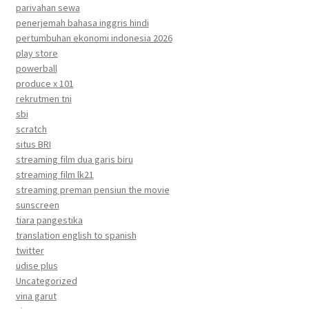
parivahan sewa
penerjemah bahasa inggris hindi
pertumbuhan ekonomi indonesia 2026
play store
powerball
produce x 101
rekrutmen tni
sbi
scratch
situs BRI
streaming film dua garis biru
streaming film lk21
streaming preman pensiun the movie
sunscreen
tiara pangestika
translation english to spanish
twitter
udise plus
Uncategorized
vina garut