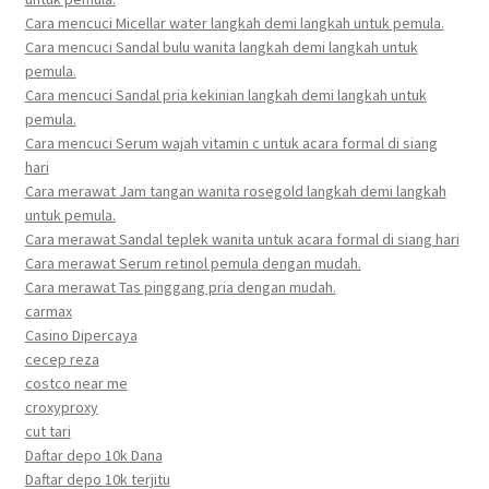
Cara mencuci Micellar water langkah demi langkah untuk pemula.
Cara mencuci Sandal bulu wanita langkah demi langkah untuk
pemula.
Cara mencuci Sandal pria kekinian langkah demi langkah untuk
pemula.
Cara mencuci Serum wajah vitamin c untuk acara formal di siang
hari
Cara merawat Jam tangan wanita rosegold langkah demi langkah
untuk pemula.
Cara merawat Sandal teplek wanita untuk acara formal di siang hari
Cara merawat Serum retinol pemula dengan mudah.
Cara merawat Tas pinggang pria dengan mudah.
carmax
Casino Dipercaya
cecep reza
costco near me
croxyproxy
cut tari
Daftar depo 10k Dana
Daftar depo 10k terjitu