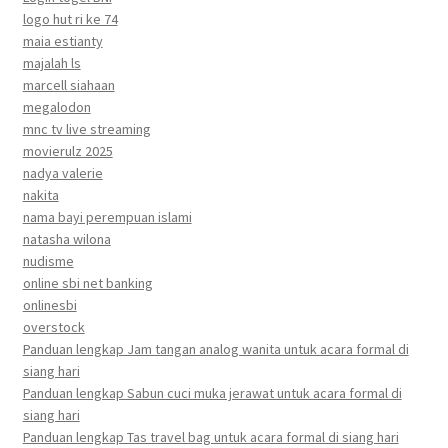
logo hut ri ke 74
maia estianty
majalah ls
marcell siahaan
megalodon
mnc tv live streaming
movierulz 2025
nadya valerie
nakita
nama bayi perempuan islami
natasha wilona
nudisme
online sbi net banking
onlinesbi
overstock
Panduan lengkap Jam tangan analog wanita untuk acara formal di
siang hari
Panduan lengkap Sabun cuci muka jerawat untuk acara formal di
siang hari
Panduan lengkap Tas travel bag untuk acara formal di siang hari