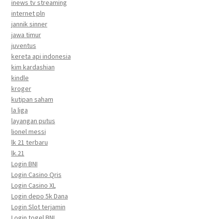
inews tv streaming
internet pln
jannik sinner
jawa timur
juventus
kereta api indonesia
kim kardashian
kindle
kroger
kutipan saham
la liga
layangan putus
lionel messi
lk 21 terbaru
lk.21
Login BNI
Login Casino Qris
Login Casino XL
Login depo 5k Dana
Login Slot terjamin
Login togel BNI